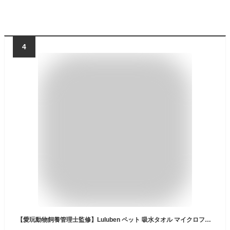
4
【愛玩動物飼養管理士監修】Luluben ペット 吸水タオル マイクロファイバー 極厚 お風呂 犬 猫 70cmx140cm (ブルー)