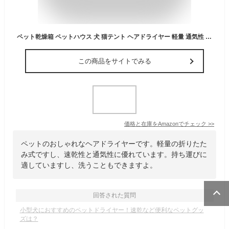
ペット乾燥箱 ペットハウス 犬 猫テント ヘアドライヤー 軽量 通気性 速乾 折りたたみ 車用ペットキャリーバッグ 携帯便利 乾燥ケース お風呂後 広いスペース 洗える アウトドア 旅行 外泊 車用 中小型犬 お出かけ (B)
この商品をサイトでみる
価格と在庫を
Amazon
でチェック
>>
ペットのおしゃれなヘアドライヤーです。軽量の折りたた
み式ですし、速乾性と通気性に優れています。持ち運びに
適していますし、洗うこともできますよ。
回答された質問
小型犬におすすめのペットドライヤー！速乾など便利なペットグッ
ズは？