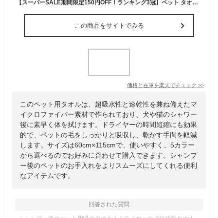
【スーパーSALE期間限定150円OFF！ランキング3冠】ペット タオル 吸水 吸水タオル 超吸水 速乾 ペット用 犬 猫 バスタオル シャワー シャンプー マイクロファイバー 体拭き ドライヤー 時間短縮 5カラー 60cmx115cm
この商品をサイトでみる
価格と在庫を
楽天
でチェック
>>
このペット用タオルは、超吸水性と速乾性を兼ね備えたマ
イクロファイバー素材で作られており、犬や猫のシャワー
後に素早く体を拭けます。ドライヤーの時間短縮にも効果
的で、ペットの毛をしっかりと吸収し、乾かす手間を軽減
します。サイズは60cm×115cmで、使いやすく、5カラー
から選べるのでお好みに合わせて購入できます。シャンプ
ー後のペットのお手入れをよりスムーズにしてくれる便利
なアイテムです。
回答された質問