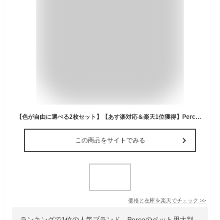
【色が自由に選べる2枚セット】【あす楽対応＆楽天1位獲得】Perco ペット用タオル 大判 超吸水 ペットタオル 犬タオル 厚手 マイクロファイバー 犬 大型犬 猫 対応 体拭き 大型犬対応 (75cmx127cm) 2枚
この商品をサイトでみる
価格と在庫を
楽天
でチェック
>>
ランキングで1位の人気ブランド、Percoのペット用大判