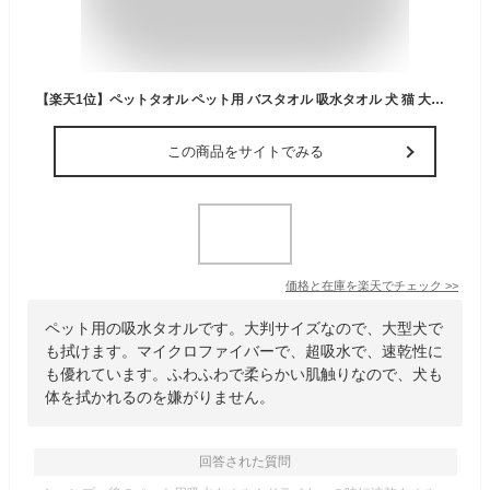
【楽天1位】ペットタオル ペット用 バスタオル 吸水タオル 犬 猫 大判サイズ 70*100cm 50*100cm 40*60cm 足拭き シャワー シャンプ一 超吸水 速乾 マイクロファイバー ドライヤー時間短縮 タオルケット ブランケット 柔らかい ふわふわ ネコポス送料無料！【ra26311】
この商品をサイトでみる
価格と在庫を
楽天
でチェック
>>
ペット用の吸水タオルです。大判サイズなので、大型犬で
も拭けます。マイクロファイバーで、超吸水で、速乾性に
も優れています。ふわふわで柔らかい肌触りなので、犬も
体を拭かれるのを嫌がりません。
回答された質問