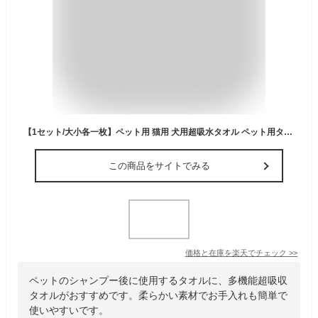
【1セット/大小各一枚】ペット用 猫用 犬用超吸水タオル ペット用タオル 犬タオル 猫タオル 吸水タオル 肌触りの良いタオル お風呂の上がりの拭き取り最適 約66x43cm/43cmx33cm 柔らかい 体拭き用 吸水速乾 洗車 多用途 5color ネコポス送料無料！【ra31906-2】
この商品をサイトでみる
価格と在庫を
楽天
でチェック
>>
ペットのシャンプー後に使用するタオルに、多機能超吸収
タオルがおすすめです。柔らかい素材でお手入れも簡単で
使いやすいです。