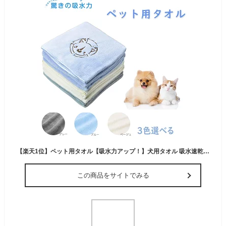
【楽天1位】ペット用タオル【吸水力アップ！】犬用タオル 吸水速乾 マイクロファイバー 吸水タオル バスタオル 体拭きタオル 色選択可【あす楽対応】
この商品をサイトでみる