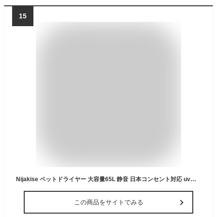
15
Nijakise ペットドライヤー 大容量65L 静音 日本コンセント対応 uvオゾン消毒 ハウス ペットドライルーム 猫 小型犬 花粉 12.5kgまで ドライヤールーム ペットドライヤーボックス 猫 ドライヤー ペット 乾燥 ボックス 快適 箱 自動 お手入れ簡単 風速 温度調整 一年保証
この商品をサイトでみる