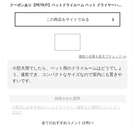
クーポンあり【PETKIT】ペットドライルーム ペット ドライヤーハウス ドライヤーボックス 乾燥ドライルーム 大容量 安全 自動 猫 小型犬 中型犬 ペット 静音 急速乾燥 ケース ドライヤーボックス ハウス オールシーズン 風速 温度調整 正規品 ペットキット
この商品をサイトでみる
価格と在庫を
楽天
でチェック
>>
小型犬用でしたら、ペット用のドライルームはどうでしょ
う。速乾でき、コンパクトなサイズなので室内にも置きや
すいです。
回答された質問
小型犬におすすめのペットドライヤー！速乾など便利なペットグッ
ズは？
全てのおすすめコメント
(
1
件)
>