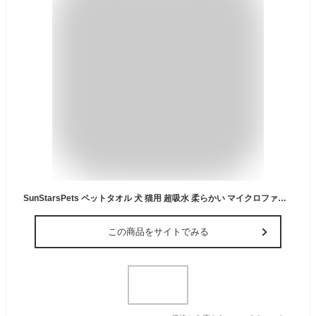
SunStarsPets ペットタオル 犬 猫用 超吸水 柔らかい マイクロファイバー厚手 大判 超ソフトな体拭き (グレー, 140cm×70cm)
この商品をサイトでみる