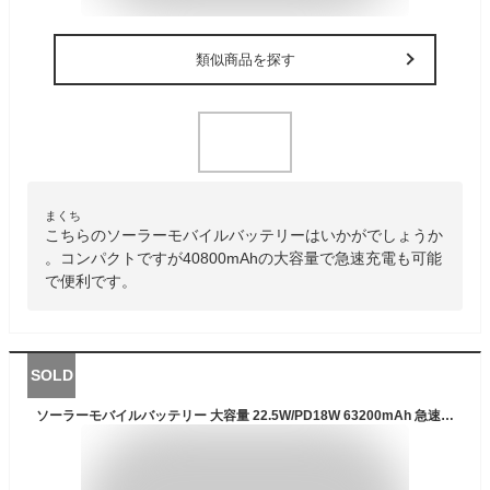
類似商品を探す
まくち
こちらのソーラーモバイルバッテリーはいかがでしょうか
。コンパクトですが40800mAhの大容量で急速充電も可能
で便利です。
SOLD
ソーラーモバイルバッテリー 大容量 22.5W/PD18W 63200mAh 急速充電 ソーラーチャージャー 6台同時充電 3本ケーブル内蔵+USBポート 5way蓄電 IPX7防水 モバイルバッテリー 高輝度 LEDライト付き 父の日 ギフト