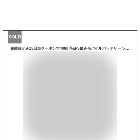
SOLD
在庫僅か★15日迄クーポンで4080円&P5倍★モバイルバッテリー ソーラーパネル ワイヤレス 40800mAh PD22.5W 大容量 大出力 急速充電 ソーラー充電器 防災 LEDライト付き 3USB出力ポート QC&PD対応 充電器 太陽光 ソーラーチャージャー 残量表示 iPhone Android Galaxy ギフト