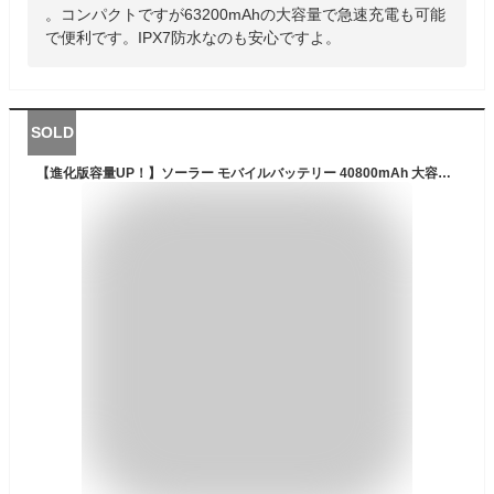
。コンパクトですが63200mAhの大容量で急速充電も可能
で便利です。IPX7防水なのも安心ですよ。
SOLD
【進化版容量UP！】ソーラー モバイルバッテリー 40800mAh 大容量 iphone急速充電 ソーラー充電器 LEDライト付き 携帯充電器 3USB出力ポート QC&PD対応 太陽光で充電可能 ソーラーチャージャー アウトドア 電池残量表示 耐衝撃 iPhone/Android対応 防災グッズ PSE認証済み