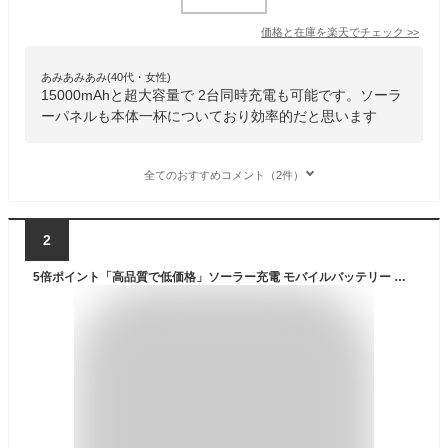
価格と在庫を
楽天
でチェック
>>
あみあみあみ(40代・女性)
15000mAhと超大容量で 2台同時充電も可能です。ソーラ
ーパネルも本体一杯についており効率的だと思います
全てのおすすめコメント（2件）
2
5倍ポイント「高品質で低価格」ソーラー充電 モバイルバッテリー ソーラー 大容量 小型 高速充電 スマホ充電器 20000mAh 軽量 薄型 機内持ち込み 同時充電 LED照明機能 iPhone/Android対応 PSE認証済み 3in1ケーブル 非常用 緊急用 送料無料