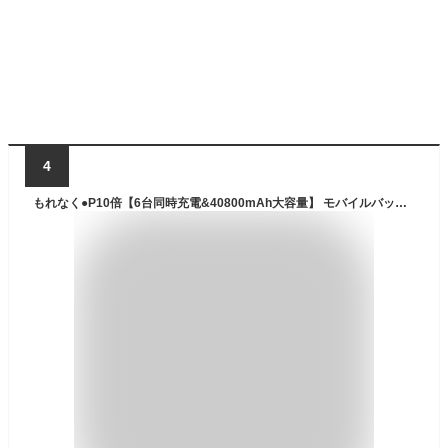
4
もれなく●P10倍【6台同時充電&40800mAh大容量】 モバイルバッテリー 大容量 ソーラー蓄電 PD対応 18W ソーラーチャージャー 急速充電 SCP22.5W 携帯充電器 ソーラー充電器 コンパス付 4本ケーブル内蔵 4way蓄電 LEDライト PSE認証 防災グッズ iPhone iPad Android お中元