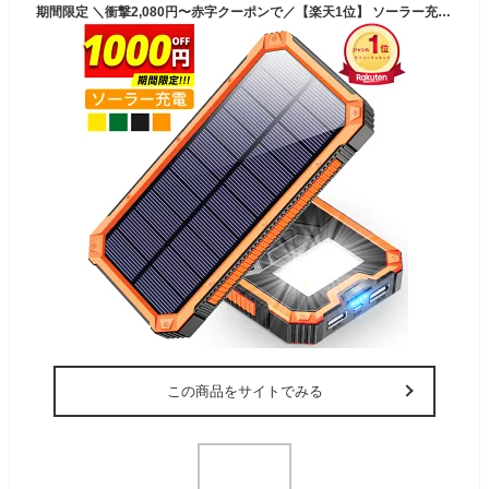
期間限定 ＼衝撃2,080円〜赤字クーポンで／【楽天1位】 ソーラー充電器 15000mAh 2台同時充電 モバイルバッテリー 大容量 軽量 太陽能 充電器 薄型 2台同時充電 スマホ充電器 携帯充電器 ソーラーチャージャー LEDライト ソーラーパネル 地震/防災/防塵/耐衝撃 父の日
この商品をサイトでみる