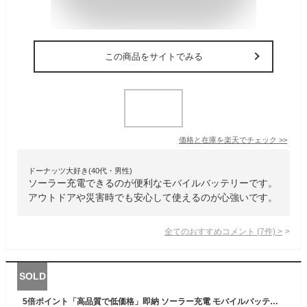
この商品をサイトでみる
価格と在庫を
楽天
でチェック
>>
ドーナッツ大好き(40代・男性)
ソーラー充電できるのが便利なモバイルバッテリーです。
アウトドアや災害時でも安心して使えるのが心強いです。
全てのおすすめコメント
(
7
件)
>
SOLD
5倍ポイント「高品質で低価格」即納 ソーラー充電 モバイルバッテリー ソーラー 大容量 小型 高速充電 スマホ充電器 20000mAh 軽量 薄型 機内持ち込み 同時充電 LED照明機能 iPhone/Android対応 PSE認証済み 3in1ケーブル 送料無料