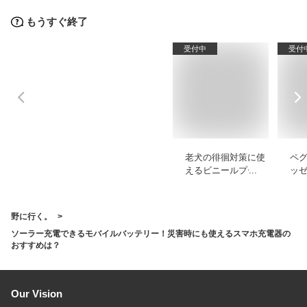
もうすぐ終了
受付中
受付
老犬の徘徊対策に使
ペ
えるビニールプール
ッ
のおすすめは？
造
お
だ
野に行く。
ソーラー充電できるモバイルバッテリー！災害時にも使えるスマホ充電器の
おすすめは？
Our Vision