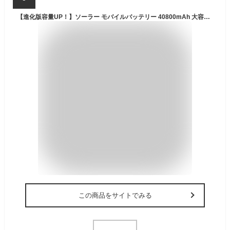
【進化版容量UP！】ソーラー モバイルバッテリー 40800mAh 大容量 PD22.5W iphone ソーラー充電器 LEDライト付き 携帯充電器 3USB出力ポート 急速充電 QC&PD対応 太陽光で充電可能 ソーラーチャージャー アウトドア 残電表示 耐衝撃 iPhone/Android 防災グッズ PSE認証済み
この商品をサイトでみる