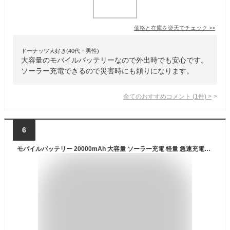
価格と在庫を
楽天
でチェック
>>
ドーナッツ大好き(40代・男性)
大容量のモバイルバッテリーなので外出時でも安心です。
ソーラー充電できるので災害時にも頼りになります。
全てのおすすめコメント
(
1
件)
>
6
モバイルバッテリー 20000mAh 大容量 ソーラー充電 軽量 急速充電器 薄型 最大2A出力 5台同時充電 LEDライト Max スマホ 電池 バッテリー 携帯充電器 PSE認証済