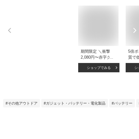
期間限定 ＼衝撃
5倍
2,080円〜赤字クー
質で
ポンで／【楽天1
ー充
ショップでみる
シ
位】 ソーラー充電
ッテ
器 15000mAh 2台同
大容量
時充電 モバイルバ
電 
ッテリー 大容量 軽
2000
量 太陽能 充電器 薄
型 機
型 2台同時充電 ス
時充電
その他アウトドア
ガジェット・バッテリー・電化製品
バッテリー
マホ充電器 携帯充
能 iPh
電器 ソーラーチャ
対応 
ージャー LEDライ
3in
ト ソーラーパネル
用 緊
地震/防災/防塵/耐衝
撃 父の日