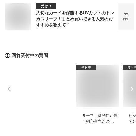
受付中
大切なカードを保護するUVカットのトレ
32
カスリーブ！まとめ買いできる人気のお
回答
すすめを教えて！
回答受付中の質問
受付中
受付
タープ｜遮光性が高
ビ
く初心者向きのヘキ
テ
サやレクタなどのお
ィ
すすめは？
め