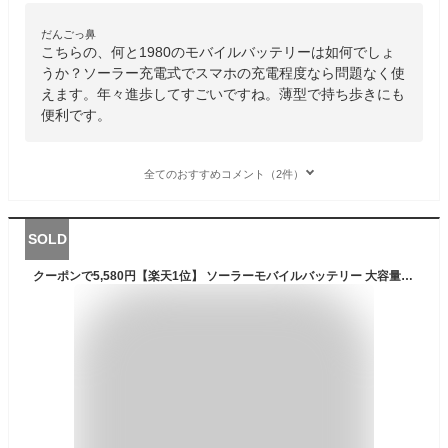
だんごっ鼻
こちらの、何と1980のモバイルバッテリーは如何でしょ
うか？ソーラー充電式でスマホの充電程度なら問題なく使
えます。年々進歩してすごいですね。薄型で持ち歩きにも
便利です。
全てのおすすめコメント（2件）
SOLD
クーポンで5,580円【楽天1位】 ソーラーモバイルバッテリー 大容量 モバイルバッテリー 22.5W/PD18W 63200mAh 急速充電 ソーラーチャージャー 6台同時充電 3本ケーブル内蔵+USBポート 5way蓄電 IPX7防水 モバイルバッテリー 高輝度 LEDライト付き 父の日 ギフト