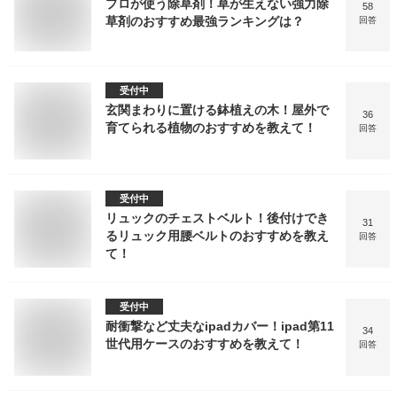
プロが使う除草剤！草が生えない強力除
58
草剤のおすすめ最強ランキングは？
回答
受付中
玄関まわりに置ける鉢植えの木！屋外で
36
育てられる植物のおすすめを教えて！
回答
受付中
リュックのチェストベルト！後付けでき
31
るリュック用腰ベルトのおすすめを教え
回答
て！
受付中
耐衝撃など丈夫なipadカバー！ipad第11
34
世代用ケースのおすすめを教えて！
回答