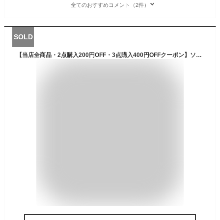
全てのおすすめコメント（2件）
SOLD
【当店全商品・2点購入200円OFF・3点購入400円OFFクーポン】ソーラー充電器 モバイルバッテリー 大容量 10000mAh スマホ 充電器 ソーラーパネル チャージャー 軽量 薄型 iPhone13 14 iPhone15 Pro MAX plus android GALAXY Xperia 2.1A急速充電 アイフォン アンドロイド