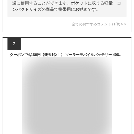
適に使用することができます。ポケットに収まる軽量・コ
ンパクトサイズの商品で携帯用にお勧めです。
全てのおすすめコメント
(
1
件)
>
7
クーポンで4,180円【楽天1位！】 ソーラーモバイルバッテリー 40800mAh大容量 PD対応 18W ソーラーチャージャー 急速充電 SCP22.5W 携帯充電器 ソーラー充電器 コンパス付 4本ケーブル内蔵 4way蓄電 LEDライト PSE認証 防災グッズ iPhone iPad Android ギフト