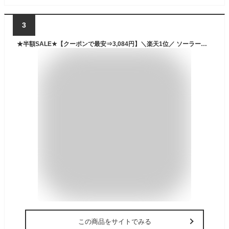
3
★半額SALE★【クーポンで最安⇒3,084円】＼楽天1位／ ソーラー充電器 20000mAh 大容量 ソーラー モバイルバッテリー ケーブル内蔵 5台同時充電 ソーラーチャージャー 軽量 薄型 太陽能 充電器 急速充電 3way蓄電 type-c 耐衝撃 緊急停電 防災 地震 iPhone/Android PSE認証
この商品をサイトでみる