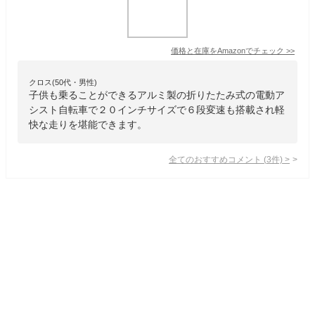
価格と在庫を
Amazon
でチェック
>>
クロス(50代・男性)
子供も乗ることができるアルミ製の折りたたみ式の電動ア
シスト自転車で２０インチサイズで６段変速も搭載され軽
快な走りを堪能できます。
全てのおすすめコメント
(
3
件)
>