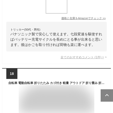
価格と在庫を
Amazon
でチェック
>>
トリッカー(50代・男性)
パナソニック製で安心して使えます。七段変速を駆使すれ
ばバッテリー充電サイクルを長めにとる事が出来ると思い
ます。後はかごを取り付ければ荷物も楽に運べます。
全てのおすすめコメント
(
1
件)
>
18
自転車 電動自転車 折りたたみ カゴ付き 軽量 アウトドア 折り畳み 折りたたみ自転車 20インチ レディース 6段変速 スタンド 電動アシスト自転車 40km 電動 8.0Ah リチウムイオンバッテリー TSマーク 安全 PELTECH TDN-206【TD】【代引不可】【重点】