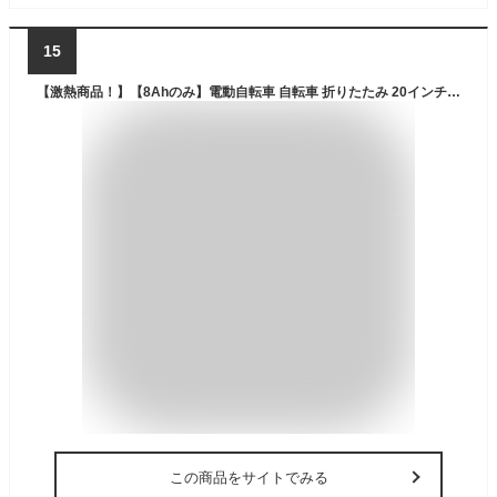
15
【激熱商品！】【8Ahのみ】電動自転車 自転車 折りたたみ 20インチ 外装6段変速付き 電動アシスト自転車 子ども乗せ 子供乗せ 折りたたみ 折り畳み 簡易組立必要品 TDN-206 折り畳み 折り畳み自転車 電動自転車【TD】【代引不可】
この商品をサイトでみる