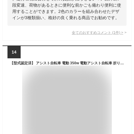
段変速、荷物があるときに便利な前かごも備わり便利に使
用することができます。2色のカラーを組み合わせたデザ
インが3種類揃い、格好の良く乗れる商品でお勧めです。
全てのおすすめコメント
(
1
件)
>
14
【型式認定済】 アシスト自転車 電動 350w 電動アシスト自転車 折りたたみ シマノ製7段変速 折りたたみ自転車 20インチ 通学 通勤 電動アシスト自転車 子供乗せ おしゃれ 乗りやすい アシスト 電動アシスト自転車スポーツ·アウトドア 軽量 スタイリッシュ 子供用自転車