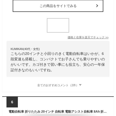
この商品をサイトでみる
価格と在庫を
楽天
でチェック
>>
KUMIKAN(40代・女性)
こちらの20インチと小回りのきく電動自転車はいかが。6
段変速も搭載し、コンパクトでお子さんでも乗りやすいの
がいいです。カゴ付きで習い事にも役立ち、安心の一年保
証付きなのもいいですね。
全てのおすすめコメント（2件）
6
電動自転車 折りたたみ 20インチ 自転車 電動アシスト自転車 8Ah 折りたたみ自転車 通学 通勤 折り畳み自転車 自転車本体 電動アシスト 外装6段変速付 簡易組立必要品 20インチ PELTECH 8.0Ah 12.0Ah TDN-208L 【TD】【代引不可】