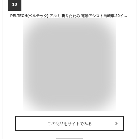
10
PELTECH(ペルテック) アルミ 折りたたみ 電動アシスト自転車 20インチ シマノ外装6段変速 日本電産製モーター 折り畳み【簡易組立必要品】(TDN-212L) (8AHバッテリー, マットベージュ)
この商品をサイトでみる