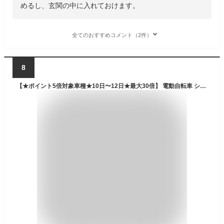
めるし、玄関の中に入れておけます。
全てのおすすめコメント（2件）
8
【★ポイント5倍対象車種★10日〜12日★最大30倍】 電動自転車 シマノ3段変速搭載 20インチ|電動アシスト自転車 自転車 折畳自転車 小径車 ミニベロ |折りたたみ シティサイクル 型式認定 デリバリー ギフト 送料無料 【DA203】