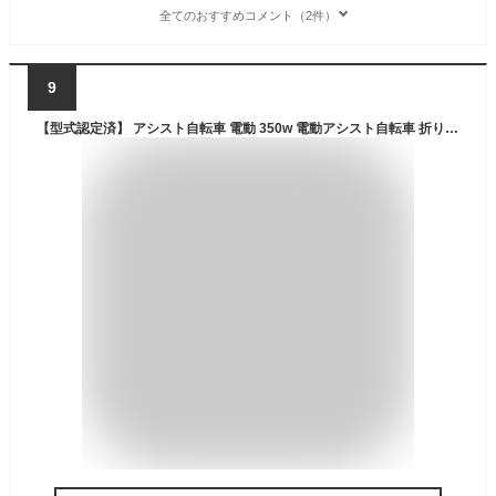
全てのおすすめコメント（2件）
9
【型式認定済】 アシスト自転車 電動 350w 電動アシスト自転車 折りたたみ シマノ製7段変速 折りたたみ自転車 20インチ 通学 通勤 電動アシスト自転車 子供乗せ おしゃれ 乗りやすい アシスト 電動アシスト自転車スポーツ·アウトドア 軽量 スタイリッシュ 子供用自転車