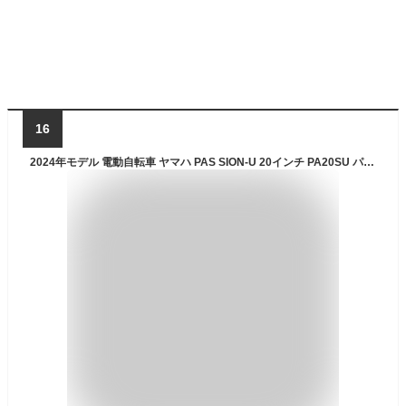
16
2024年モデル 電動自転車 ヤマハ PAS SION-U 20インチ PA20SU パス シオン ユー 電動アシスト自転車 yamaha 新型バッテリー搭載 15.8Ah