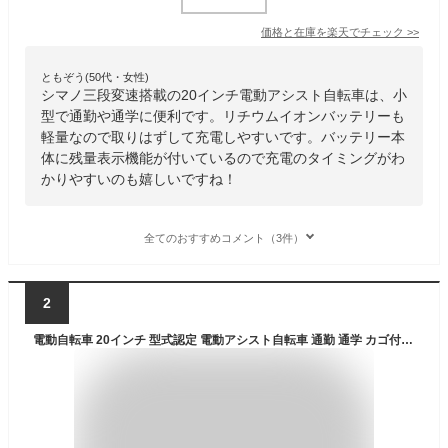
価格と在庫を
楽天
でチェック
>>
ともぞう(50代・女性)
シマノ三段変速搭載の20インチ電動アシスト自転車は、小
型で通勤や通学に便利です。リチウムイオンバッテリーも
軽量なので取りはずして充電しやすいです。バッテリー本
体に残量表示機能が付いているので充電のタイミングがわ
かりやすいのも嬉しいですね！
全てのおすすめコメント（3件）
2
電動自転車 20インチ 型式認定 電動アシスト自転車 通勤 通学 カゴ付 6段変速機 Airbike bicycle-209assist 電動 アシスト 自転車 アシスト自転車