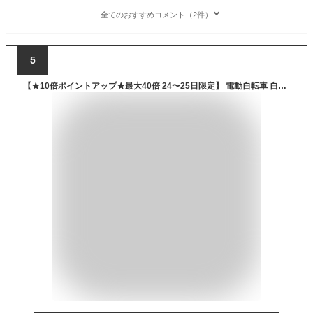
全てのおすすめコメント（2件）
5
【★10倍ポイントアップ★最大40倍 24〜25日限定】 電動自転車 自転車 20インチ 小径車 ミニベロ シマノ製 6段変速 |電動アシスト自転車 コンパクト シティサイクル デリバリー配送 カゴ付き 就職 ギフト 送料無料【DASK206】