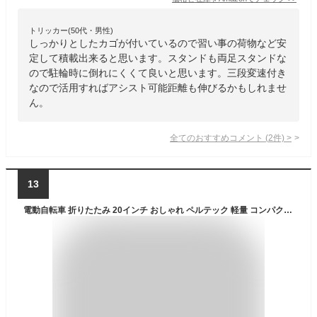
トリッカー(50代・男性)
しっかりとしたカゴが付いているので習い事の荷物など安
定して積載出来ると思います。スタンドも両足スタンドな
ので駐輪時に倒れにくくて良いと思います。三段変速付き
なので活用すればアシスト可能距離も伸びるかもしれませ
ん。
全てのおすすめコメント
(
2
件)
>
13
電動自転車 折りたたみ 20インチ おしゃれ ペルテック 軽量 コンパクト 8AH 変速 外装6段変速 カゴ 鍵 簡易組立必要 アシスト自転車 電動アシスト自転車 自転車 電動 折り畳み 通勤 通学 会社 学校 お買い物 収納 ホワイト ブルー グリー ブラック PELTECH TDN-208L 【TD】