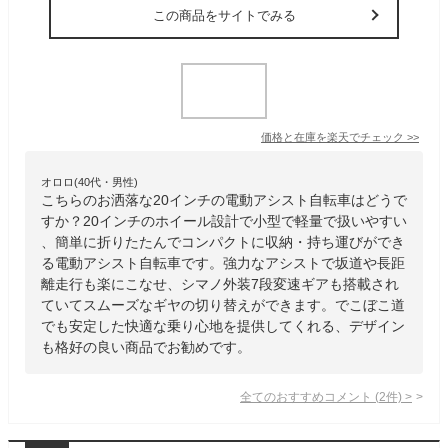
この商品をサイトでみる
価格と在庫を
楽天
でチェック
>>
オロロ(40代・男性)
こちらのお洒落な20インチの電動アシスト自転車はどうで
すか？20インチのホイール設計で小型で軽量で扱いやすい
、簡単に折りたたんでコンパクトに収納・持ち運びができ
る電動アシスト自転車です。強力なアシストで坂道や長距
離走行も楽にこなせ、シマノ外装7段変速ギアも搭載され
ていてスムーズなギヤの切り替えができます。でこぼこ道
でも安定した快適な乗り心地を提供してくれる、デザイン
も格好の良い商品でお勧めです。
全てのおすすめコメント
(
2
件)
>