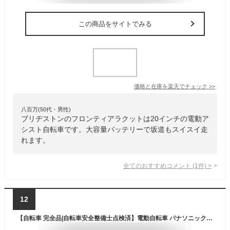
この商品をサイトでみる
価格と在庫を
楽天
でチェック
>>
八百万(50代・男性)
ブリヂストンのフロンティアラクットは20インチの電動ア
シスト自転車です。大容量バッテリーで坂道もスイスイ走
れます。
全てのおすすめコメント
(
1
件)
>
12
【自転車 完全品|自転車安全整備士点検済】電動自転車 パナソニック (Panasonic) 2025年モデル グリッター BE-FGL032 12.0Ah 20インチ 3段変速 マットオリーブ 電動アシスト自転車