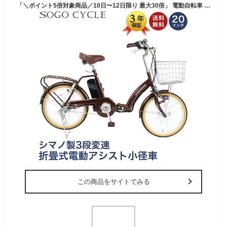
「＼ポイント5倍対象商品／10日〜12日限り 最大30倍」 電動自転車 20インチ 電動アシスト自転車 シマノ3段変速搭載 |折りたたみ電動自転車 型式認定 両立スタンド 小径車 おしゃれ おすすめ 通勤 通学 ギフト 送料無料 「DA203」
この商品をサイトでみる