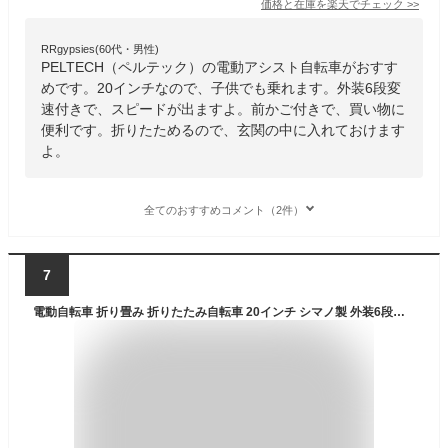
価格と在庫を
楽天
でチェック
>>
RRgypsies(60代・男性)
PELTECH（ペルテック）の電動アシスト自転車がおすす
めです。20インチなので、子供でも乗れます。外装6段変
速付きで、スピードが出ますよ。前かご付きで、買い物に
便利です。折りたためるので、玄関の中に入れておけます
よ。
全てのおすすめコメント（2件）
7
電動自転車 折り畳み 折りたたみ自転車 20インチ シマノ製 外装6段変速 電動アシスト自転車 折りたたみ 型式認定取得 一部組み立て 自転車 通勤 通学 ペルテック PELTECH バッテリー 8AH 12AH TDN-208 * 【TD】 【代引不可】