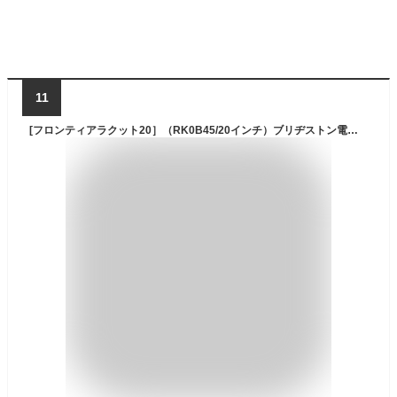
11
[フロンティアラクット20］（RK0B45/20インチ）ブリヂストン電動アシスト自転車【送料プランA】【関東/近畿は地方で送料異なる(注文後修正)】