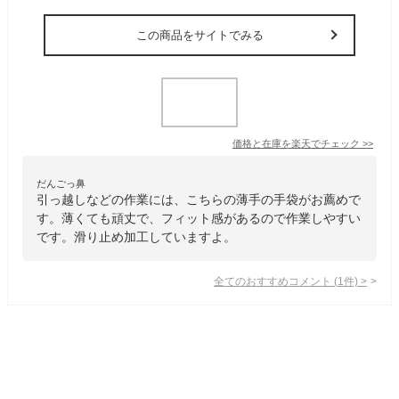
この商品をサイトでみる
価格と在庫を
楽天
でチェック
>>
だんごっ鼻
引っ越しなどの作業には、こちらの薄手の手袋がお薦めで
す。薄くても頑丈で、フィット感があるので作業しやすい
です。滑り止め加工していますよ。
全てのおすすめコメント
(
1
件)
>