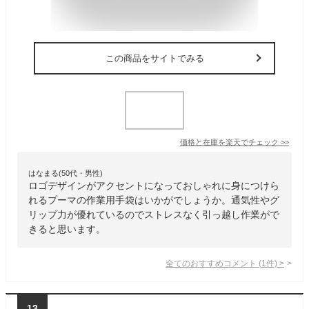
この商品をサイトでみる
価格と在庫を
楽天
でチェック
>>
はなまる(50代・男性)
ロゴデザインがアクセントになっておしゃれに身につけら
れるプーマの作業用手袋はいかがでしょうか。通気性やグ
リップ力が優れているのでストレスなく引っ越し作業がで
きると思います。
全てのおすすめコメント
(
1
件)
>
13