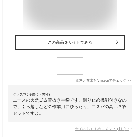
この商品をサイトでみる
価格と在庫を
Amazon
でチェック
>>
グラスマン(60代・男性)
エースの天然ゴム背抜き手袋です。滑り止め機能付きなの
で、引っ越しなどの作業用にぴったり。コスパの高い３双
セットですよ。
全てのおすすめコメント
(
1
件)
>