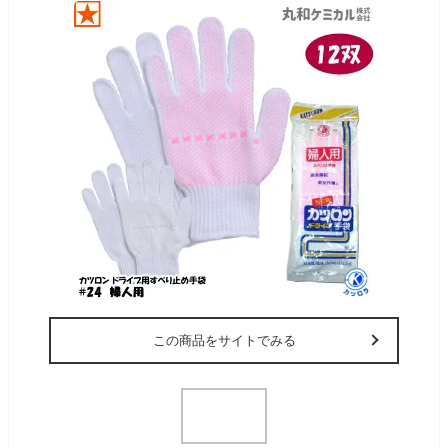
この商品をサイトでみる