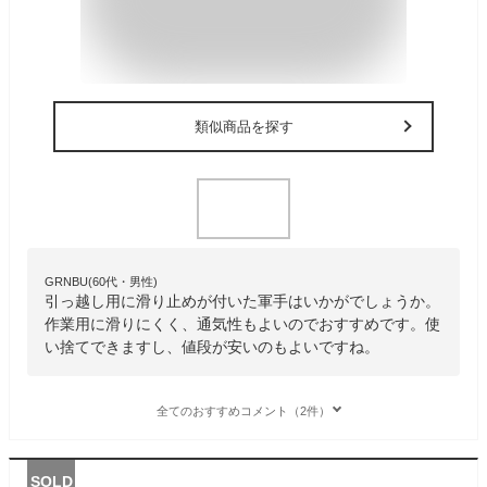
類似商品を探す
GRNBU(60代・男性)
引っ越し用に滑り止めが付いた軍手はいかがでしょうか。
作業用に滑りにくく、通気性もよいのでおすすめです。使
い捨てできますし、値段が安いのもよいですね。
全てのおすすめコメント（2件）
SOLD