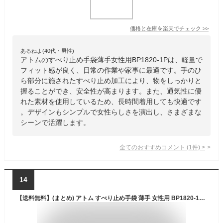
価格と在庫を
楽天
でチェック
>>
あるねよ(40代・男性)
アトムのすべり止め手袋薄手女性用BP1820-1Pは、軽量で
フィット感が良く、日常の作業や家事に最適です。手のひ
ら部分に施されたすべり止め加工により、物をしっかりと
握ることができ、安全性が高まります。また、通気性に優
れた素材を使用しているため、長時間着用しても快適です
。デザインもシンプルで女性らしさを演出し、さまざまな
シーンで活躍します。
全てのおすすめコメント
(
1
件)
>
14
【送料無料】(まとめ) アトム すべり止め手袋 薄手 女性用 BP1820-1P 1双[×10セット] おすすめ 人気 安い 激安 格安 おしゃれ 誕生日 プレゼント ギフト 引越し 新生活 ホワイトデー