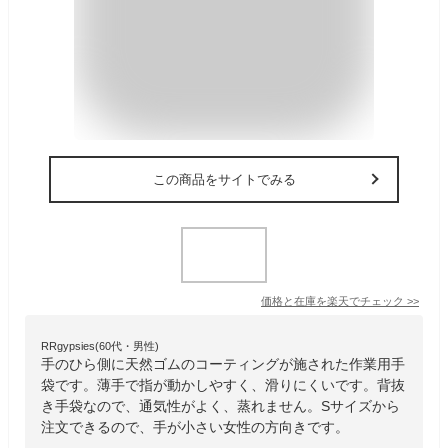
この商品をサイトでみる
価格と在庫を
楽天
でチェック
>>
RRgypsies(60代・男性)
手のひら側に天然ゴムのコーティングが施された作業用手
袋です。薄手で指が動かしやすく、滑りにくいです。背抜
き手袋なので、通気性がよく、蒸れません。Sサイズから
注文できるので、手が小さい女性の方向きです。