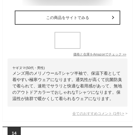
この商品をサイトでみる
価格と在庫を
Amazon
でチェック
>>
ヤギヌマ(50代・男性)
メンズ用のメリノウールTシャツ半袖で、保温下着として
着やすい極寒ウェアになります。通気性が高くて抗菌防臭
で着られて、速乾でサラリと快適な着用感があって、無地
のアウトドアカラーでおしゃれなTシャツになります。保
温性が抜群で暖かくして着られるウェアになります。
全てのおすすめコメント
(
1
件)
>
14