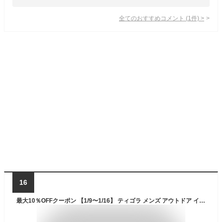
全てのおすすめコメント
(
1
件)
>
16
最大10％OFFクーポン 【1/9〜1/16】 ティゴラ メンズ アウトドア インナーウェア メリノウール100％インナー 長袖トップス TR-9D1104LT : ブラック TIGORA