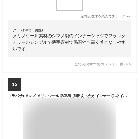
価格と在庫を
楽天
でチェック
>>
クロス(50代・男性)
メリノウール素材のシマノ製のインナーシャツでブラック
カラーのシンプルで薄手素材で保温性も高く着こなしやす
いです。
全てのおすすめコメント
(
1
件)
>
15
(ラパサ) メンズ メリノウール 防寒着 肌着 あったかインナー (1.ネイビー1枚_(薄手シャツ),2XL)