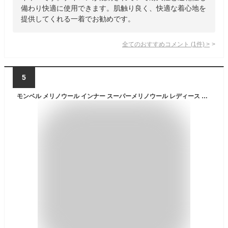
備わり快適に使用できます。肌触り良く、快適な着心地を
提供してくれる一着でお勧めです。
全てのおすすめコメント
(
1
件)
>
5
モンベル メリノウール インナー スーパーメリノウール レディース メンズ ラウンドネック アンダーウェア 速乾 速乾性 保温 保温性 機能性インナー 冬 夏 オールシーズン あったか 登山 雪山 スキー スノボ スノーボード スポーツ アウトドア 送料無料 mont-bell もんべる