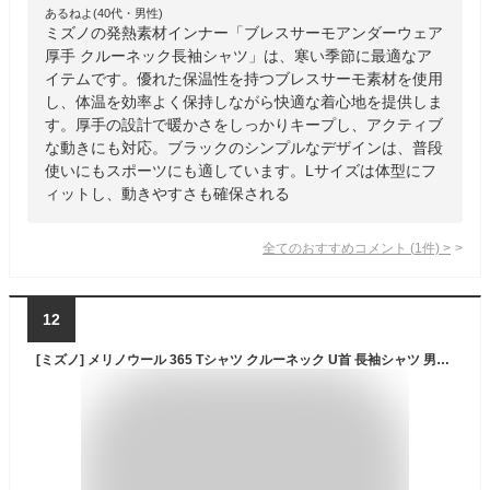
あるねよ(40代・男性)
ミズノの発熱素材インナー「ブレスサーモアンダーウェア
厚手 クルーネック長袖シャツ」は、寒い季節に最適なア
イテムです。優れた保温性を持つブレスサーモ素材を使用
し、体温を効率よく保持しながら快適な着心地を提供しま
す。厚手の設計で暖かさをしっかりキープし、アクティブ
な動きにも対応。ブラックのシンプルなデザインは、普段
使いにもスポーツにも適しています。Lサイズは体型にフ
ィットし、動きやすさも確保される
全てのおすすめコメント
(
1
件)
>
12
[ミズノ] メリノウール 365 Tシャツ クルーネック U首 長袖シャツ 男女兼用 速乾 耐久消臭 調温調湿 ブラック L