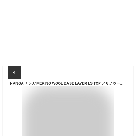
4
NANGA ナンガ MERINO WOOL BASE LAYER LS TOP メリノウールベースレイヤーロングスリーブトップ メンズ アパレル ウェア トップス インナー アウトドア キャンプ 長袖 NW2341-1J508