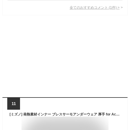
全てのおすすめコメント
(
1
件)
>
11
[ミズノ] 発熱素材インナー ブレスサーモアンダーウェア 厚手 for Active クルーネック長袖シャツ メンズ ブラック L