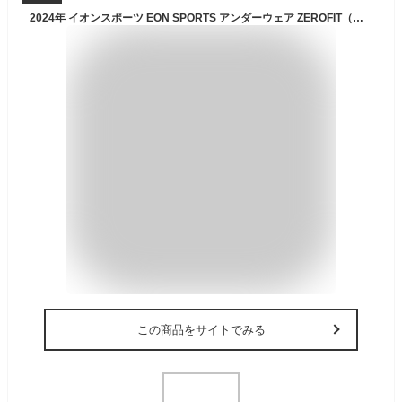
2024年 イオンスポーツ EON SPORTS アンダーウェア ZEROFIT（ゼロフィット）HEATRUB WOOL ヒートラブ ウール NZ 速暖 モックネック 【メリノウール】 長袖アンダーウェア ロングスリーブ 【2024年新モデル】
この商品をサイトでみる