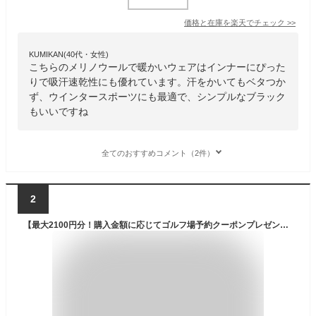
価格と在庫を
楽天
でチェック
>>
KUMIKAN(40代・女性)
こちらのメリノウールで暖かいウェアはインナーにぴった
りで吸汗速乾性にも優れています。汗をかいてもベタつか
ず、ウインタースポーツにも最適で、シンプルなブラック
もいいですね
全てのおすすめコメント（2件）
2
【最大2100円分！購入金額に応じてゴルフ場予約クーポンプレゼント-1月31日(金)迄】 ティゴラ ゴルフウェア 長袖インナーシャツ 秋 冬 メリノウール100％ アイヒート クルーネック長袖 (TR-1U1604LC) メンズ TIGORA