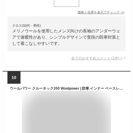
価格と在庫を
楽天
でチェック
>>
クロス(50代・男性)
メリノウールを使用したメンズ向けの長袖のアンダーウェ
アで速暖性があり、シンプルデザインで普段の防寒対策と
して着こなしやすいです。
全てのおすすめコメント
(
1
件)
>
10
ウールパワー クルーネック200 Woolpower | 防寒 インナー ベースレイヤー ユニセックス ヒートテック 肌着 下着 防寒着 薄手 吸汗速乾 ウール メリノウール 極暖 レディース メンズ 長袖 保温 あたたかい 暖かい 防臭 無地 さらさら