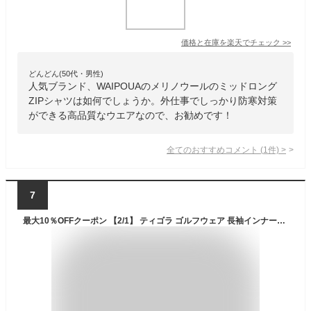
価格と在庫を
楽天
でチェック
>>
どんどん(50代・男性)
人気ブランド、WAIPOUAのメリノウールのミッドロング
ZIPシャツは如何でしょうか。外仕事でしっかり防寒対策
ができる高品質なウエアなので、お勧めです！
全てのおすすめコメント
(
1
件)
>
7
最大10％OFFクーポン 【2/1】 ティゴラ ゴルフウェア 長袖インナーシャツ 秋 冬 メリノウール100％ アイヒート クルーネック長袖 (TR-1U1604LC) メンズ TIGORA