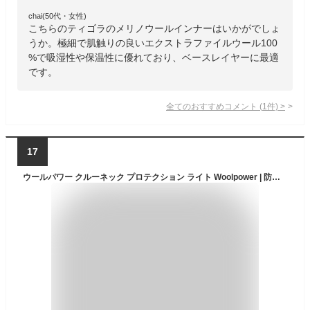
chai(50代・女性)
こちらのティゴラのメリノウールインナーはいかがでしょ
うか。極細で肌触りの良いエクストラファイルウール100
%で吸湿性や保温性に優れており、ベースレイヤーに最適
です。
全てのおすすめコメント
(
1
件)
>
17
ウールパワー クルーネック プロテクション ライト Woolpower | 防寒 インナー ベースレイヤー ユニセックス ヒートテック 肌着 下着 Tシャツ 帯電 防寒着 薄手 吸汗速乾 メリノウール 極暖 長袖 保温 暖かい 防臭 無地 さらさら 防災