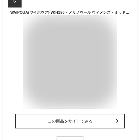
6
WAIPOUA(ワイポウア)(W)H186・メリノウール ウィメンズ・ミッドロングZIPシャツ【50%OFF】【登山】【キャンプ】【トレッキング】【アンダーウェア】【下着】【メリノウール祭】【ウィメンズ】【レディース】【女性用】
この商品をサイトでみる