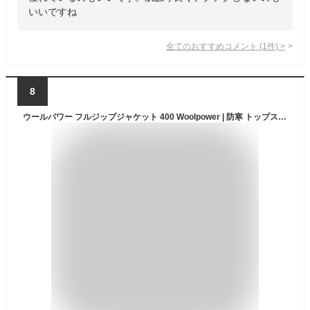
いいですね
全てのおすすめコメント
(
1
件)
>
8
ウールパワー フルジップジャケット 400 Woolpower | 防寒 トップス ミドルレイヤー ユニセックス 極暖 ヒートテック 肌着 下着 防寒着 吸汗速乾 ウール メリノウール レディース メンズ 長袖 保温 あたたかい 暖かい 防臭 無地 防災