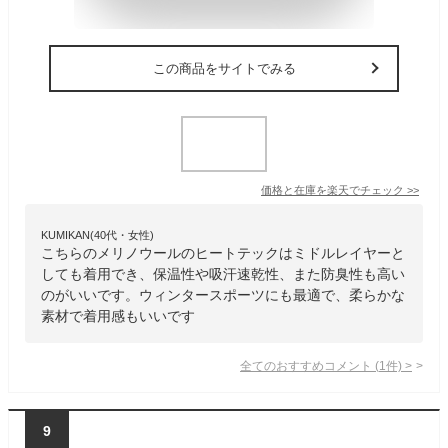
この商品をサイトでみる
価格と在庫を
楽天
でチェック
>>
KUMIKAN(40代・女性)
こちらのメリノウールのヒートテックはミドルレイヤーと
しても着用でき、保温性や吸汗速乾性、また防臭性も高い
のがいいです。ウィンタースポーツにも最適で、柔らかな
素材で着用感もいいです
全てのおすすめコメント
(
1
件)
>
9