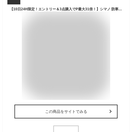
【10日24H限定！エントリー＆3点購入でP最大31倍！】シマノ 防寒ウェア メリノウール アクティブウォーム インナーシャツ L ブラック IN-050X
この商品をサイトでみる