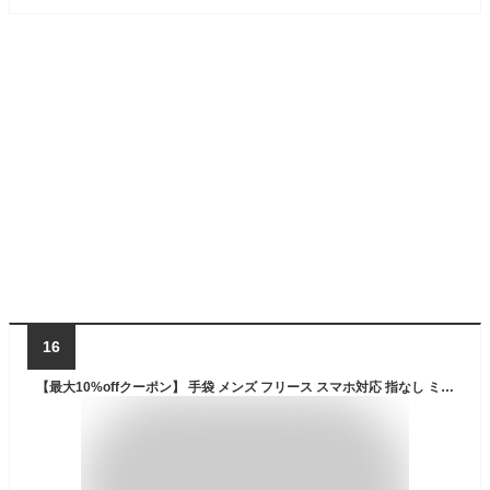
16
【最大10%offクーポン】 手袋 メンズ フリース スマホ対応 指なし ミトン切り替え すべり止めつき メンズアウトドアグローブ！ ATHLEISURE 軽量通勤 自転車 通学 防寒 手袋 指なし men's 暖かい 紳士 秋冬 おしゃれ 男性 バレンタイン プレゼント