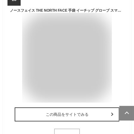
ノースフェイス THE NORTH FACE 手袋 イーチップ グローブ スマホ対応 メンズ スポーツ アウトドア 防寒 通勤 通学 大きいサイズ ブランド プレゼント 黒 ブラック グレー ETIP RECYCLED GLOVE NF0A4SHA [CP発送]
この商品をサイトでみる