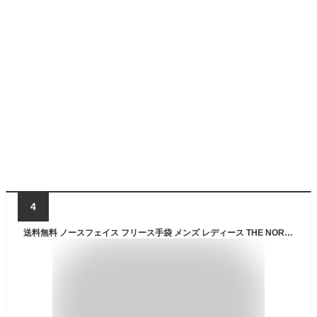
4
送料無料 ノースフェイス フリース手袋 メンズ レディース THE NORTH FACE バーサロフトイーチップグローブ 防寒用手袋 保温 スマホ・タッチパネル対応 ユニセックス ブランド アウトドア アクセサリー カジュアル 普段使い 男女兼用 冬用手袋 手ぶくろ アパレル/NN62311