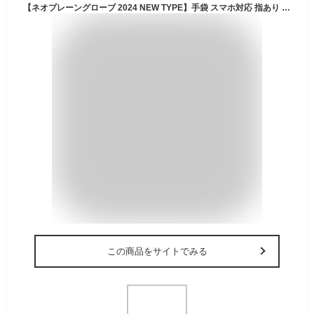
【ネオプレーングローブ 2024 NEW TYPE】手袋 スマホ対応 指あり 防風グローブ ネオプレーン グローブ 撥水 保温 滑り止め 洗車 メンズ 男性 冬 防風 冬用 防寒 防水 防滴 抗菌 断熱 作業 ストレッチ 防寒手袋 タッチパネル 紺 スマホ対応手袋 タッチパネル対応
この商品をサイトでみる