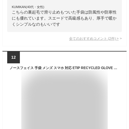
KUMIKAN(40代・女性)
こちらの裏起毛で滑り止めもついた手袋は防風性や防寒性
にも優れています。スエードで高級感もあり、厚手で暖か
くシンプルなのもいいです
全てのおすすめコメント
(
2
件)
>
12
ノースフェイス 手袋 メンズ スマホ 対応 ETIP RECYCLED GLOVE NF0A4SHA リサイクルグローブ イーチップ 防寒 フリース 裏起毛 あったか 冬 冬物 スキー アウトドア スポーツ トレーニング ジム ブラック 黒 プレゼント