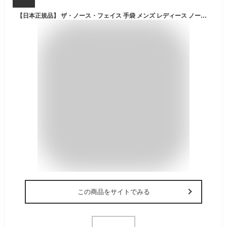
【日本正規品】 ザ・ノース・フェイス 手袋 メンズ レディース ノースフェイス スマートフォン対応 THE NORTH FACE グローブ スマホ 薄手 裏起毛 フリース 冬 滑り止め 暖かい 防寒 保温 ヌプシイーチップグローブ NN62310
この商品をサイトでみる