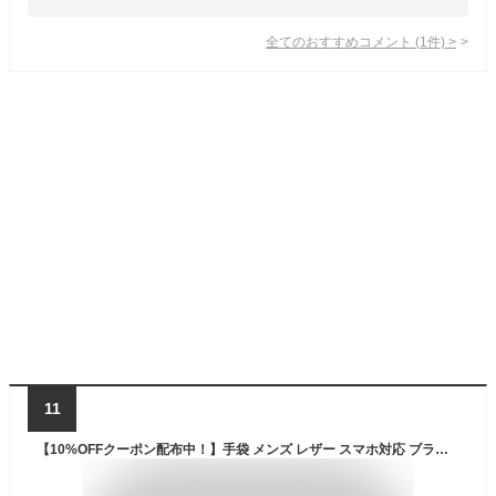
全てのおすすめコメント
(
1
件)
>
11
【10%OFFクーポン配布中！】手袋 メンズ レザー スマホ対応 ブランド 革 手袋 防寒 スエード 滑り止め 裏起毛 革手袋 メンズ おしゃれ オシャレ 冬 あったか手袋 グローブ 厚手 裏ボア 防風 暖かい 通勤 アウトドア 自転車 サイクリング スポーツ メンズグローブ