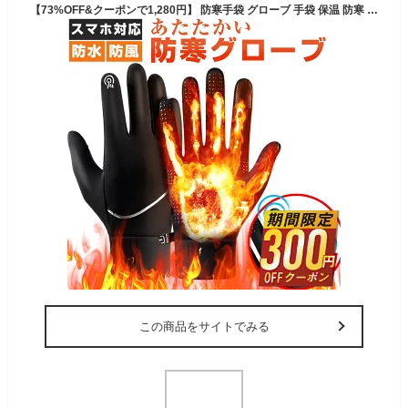
【73%OFF&クーポンで1,280円】 防寒手袋 グローブ 手袋 保温 防寒 防水 防風 滑り止め スマホ対応 撥水加工 裏起毛 メンズ レディース メンズ手袋 自転車 バイク 暖かい 冬 秋 登山 釣り ウォーキング サイクリング ランニング スポーツ キャンプ 送料無料
この商品をサイトでみる