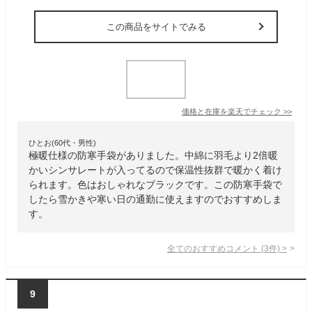
この商品をサイトでみる
価格と在庫を
楽天
でチェック
>>
ひとお(60代・男性)
極暖仕様の防寒手袋がありました。中綿に羽毛より2倍暖
かいシンサレートが入ってるので保温性抜群で暖かく着け
られます。色はおしゃれなブラックです。この防寒手袋で
したら雪かきや寒い日の通勤に使えますのでおすすめしま
す。
全てのおすすめコメント
(
3
件)
>
9