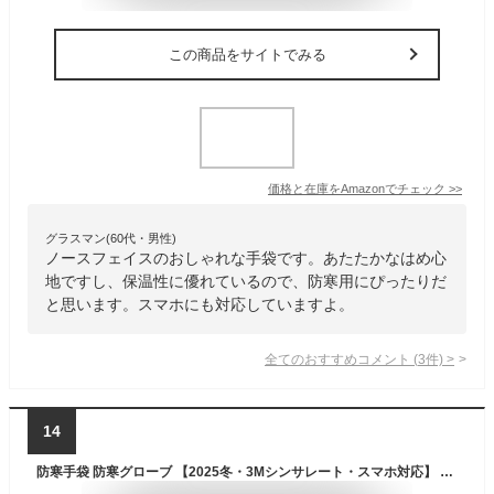
この商品をサイトでみる
価格と在庫を
Amazon
でチェック
>>
グラスマン(60代・男性)
ノースフェイスのおしゃれな手袋です。あたたかなはめ心
地ですし、保温性に優れているので、防寒用にぴったりだ
と思います。スマホにも対応していますよ。
全てのおすすめコメント
(
3
件)
>
14
防寒手袋 防寒グローブ 【2025冬・3Mシンサレート・スマホ対応】 手袋 アウトドアグローブ レディース メンズ タッチパネル対応 バイクグローブ 自転車 サイクリング手袋 スポーツ 紛失防止結び付け 滑り止め 裏起毛 防風 防水 登山 釣り 男女兼用 (L)