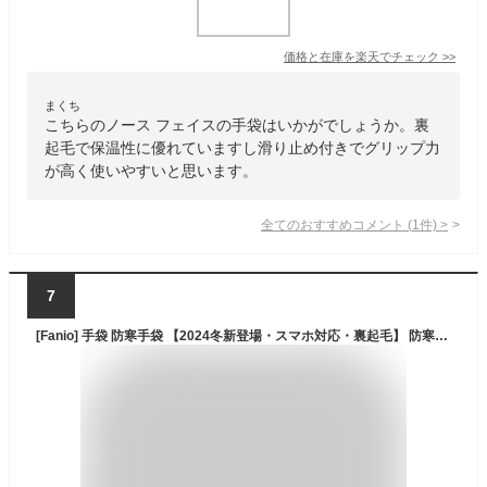
価格と在庫を
楽天
でチェック
>>
まくち
こちらのノース フェイスの手袋はいかがでしょうか。裏
起毛で保温性に優れていますし滑り止め付きでグリップ力
が高く使いやすいと思います。
全てのおすすめコメント
(
1
件)
>
7
[Fanio] 手袋 防寒手袋 【2024冬新登場・スマホ対応・裏起毛】 防寒グローブ メンズ レディース 3Mシンサレート アウトドアグローブ スポーツグローブ タッチパネル対応 撥水加工 革 滑り止め 紛失防止結び付け スポーツ スキー 男女兼用 冬(ブラック, L)