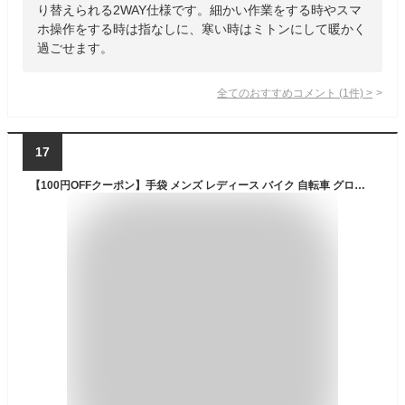
り替えられる2WAY仕様です。細かい作業をする時やスマ
ホ操作をする時は指なしに、寒い時はミトンにして暖かく
過ごせます。
全てのおすすめコメント
(
1
件)
>
17
【100円OFFクーポン】手袋 メンズ レディース バイク 自転車 グローブ 防寒 防水 裏起毛 【3Mシンサレート高機能中綿素材】冬 アウトドア 全指 スマホ対応 防風 雪 冬用 スノーボード スキー スマートフォン対応 グローブ 撥水 冬物