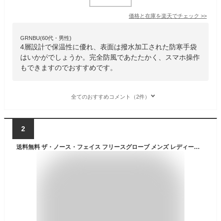
価格と在庫を
楽天
でチェック
>>
GRNBU(60代・男性)
4層設計で保温性に優れ、表面は撥水加工された防寒手袋
はいかがでしょうか。完全防風であたたかく、スマホ操作
もできますのでおすすめです。
全てのおすすめコメント（2件）
2
送料無料 ザ・ノース・フェイス フリースグローブ メンズ レディース THE NORTH FACE デナリイーチップ ユニセックス 防寒用 手袋 スマホ・タッチパネル対応 アウトドア カジュアル アクセサリー ブランド てぶくろ 男女兼用 タウン デイリー 普段使い 秋冬 アパレル/NN62312