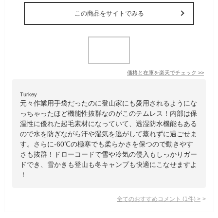
この商品をサイトでみる
価格と在庫を
楽天
でチェック
>>
Turkey
元々作業用手袋だったのに登山家にも愛用されるようにな
っちゃったほど機能性抜群なのがこのテムレス！内部は保
温性に優れた起毛素材になっていて、透湿防水機能もある
ので水を防ぎながら汗や湿気を逃がして蒸れずに過ごせま
す。さらに-60℃の極寒でも柔らかさを保つので動きやす
さも抜群！ドローコードで雪や冷気の侵入もしっかりガー
ドでき、雪かきも登山も冬キャンプも快適にこなせますよ
！
全てのおすすめコメント
(
1
件)
>