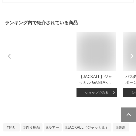
ランキング内で紹介されている商品
【JACKALL】ジャ
バス
ッカル GANTAREL
ボーン
ガンタレル 疑似餌
150m
ショップでみる
シ
釣り フィッシング
ャッカ
ハード ルアー ブル
リア
ーギル型 フローテ
ィング ビックベイ
ト BIG BAIT 11カラ
ー
釣り
釣り用品
ルアー
JACKALL（ジャッカル）
最新