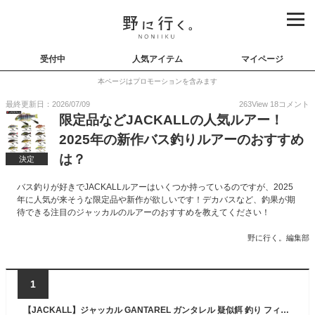
受付中
人気アイテム
マイページ
本ページはプロモーションを含みます
最終更新日：2026/07/09
263
View
18
コメント
限定品などJACKALLの人気ルアー！
2025年の新作バス釣りルアーのおすすめ
は？
決定
バス釣りが好きでJACKALLルアーはいくつか持っているのですが、2025
年に人気が来そうな限定品や新作が欲しいです！デカバスなど、釣果が期
待できる注目のジャッカルのルアーのおすすめを教えてください！
野に行く。編集部
1
【JACKALL】ジャッカル GANTAREL ガンタレル 疑似餌 釣り フィッシング ハード ルアー ブルーギル型 フローティング ビックベイト BIG BAIT 11カラー