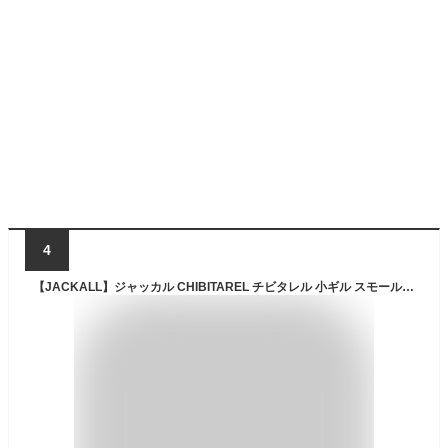
4
【JACKALL】ジャッカル CHIBITAREL チビタレル 小ギル スモールベイト 疑似餌 釣り ルアー フィッシング 130mm 43.5g 13カラー