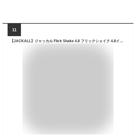
11
【JACKALL】ジャッカル Flick Shake 4.8 フリックシェイク 4.8インチ ソフトベイト ワーム 疑似餌 釣り フィッシング ソフト ルアー 8本入り 2カラー