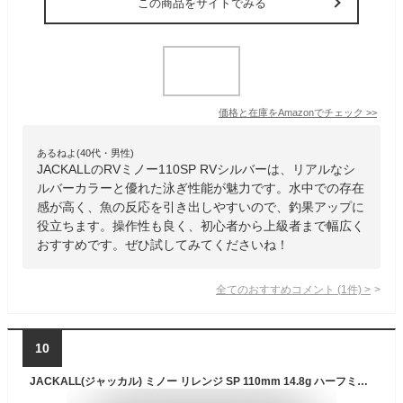
この商品をサイトでみる
価格と在庫を
Amazon
でチェック
>>
あるねよ(40代・男性)
JACKALLのRVミノー110SP RVシルバーは、リアルなシ
ルバーカラーと優れた泳ぎ性能が魅力です。水中での存在
感が高く、魚の反応を引き出しやすいので、釣果アップに
役立ちます。操作性も良く、初心者から上級者まで幅広く
おすすめです。ぜひ試してみてくださいね！
全てのおすすめコメント
(
1
件)
>
10
JACKALL(ジャッカル) ミノー リレンジ SP 110mm 14.8g ハーフミラーワカサギ ルアー