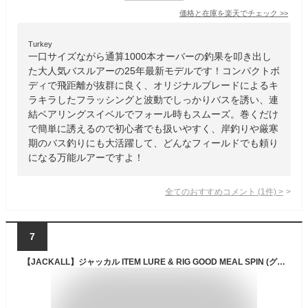
価格と在庫を
楽天
でチェック
>>
Turkey
一口サイズながら通算1000本オーバーの釣果を叩き出し
た大人気バスルアーの25年最新モデルです！コンパクトボ
ディで飛距離が抜群に良く、オリジナルブレードによるキ
ラキラしたフラッシングと波動でしっかりバスを誘い、連
結ベアリングスイベルでフォール時もスムーズ。巻くだけ
で簡単に誘えるので初心者でも扱いやすく、岸釣りや厳寒
期のバス釣りにも大活躍して、どんなフィールドでも頼り
になる万能ルアーですよ！
全てのおすすめコメント
(
1
件)
>
7
【JACKALL】ジャッカル ITEM LURE & RIG GOOD MEAL SPIN (グッドミールスピン) 場所も魚種も問わない 釣り フィッシング ハード ルアー テールスピン 5g・7g【正規品】