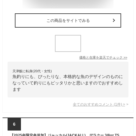
この商品をサイトでみる
価格と在庫を
楽天
でチェック
>>
天津飯に転身(20代・女性)
魚釣りにも、ぴったりな、本格的な魚のデザインのものに
なっていて釣りにもピッタリかと思いますのでおすすめし
ます
全てのおすすめコメント
(
1
件)
>
6
【2025年限定色追加】ジャッカル(JACKALL) デラクー 3/8oz TSカラー 【釣り フィッシング バス バス釣り バスルアー ブラックバス スピンテールジグ ブレードジグ ルアー ジャッカル デラクー 谷山商事オリカラ】