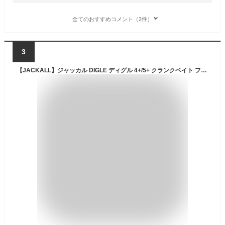
全てのおすすめコメント（2件）
3
【JACKALL】ジャッカル DIGLE ディグル 4+/5+ クランクベイト フローティング ルアー 疑似餌 釣り フィッシング 加藤誠司 秦拓馬 ハードルアー 【正規品】