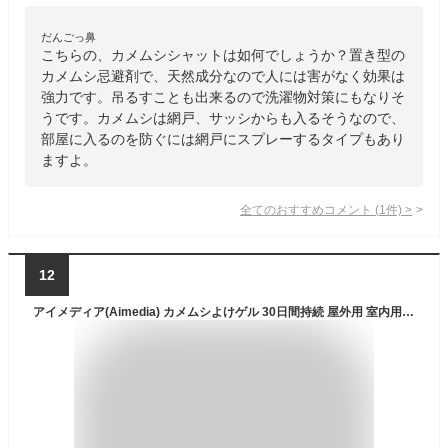
だんごっ鼻
こちらの、カメムシシャットは如何でしょうか？置き型の
カメムシ忌避剤で、天然成分なので人には害がなく効果は
強力です。吊るすことも出来るので洗濯物対策にもなりそ
うです。カメムシは網戸、サッシからも入るそうなので、
部屋に入るのを防ぐには網戸にスプレーするタイプもあり
ますよ。
全てのおすすめコメント
(
1
件)
>
12
アイメディア(Aimedia) カメムシよけゲル 30日間持続 屋外用 室内用 ベランダ 吊り下げ 置き型 殺虫成分不使用 ナチュラルミント 日本製