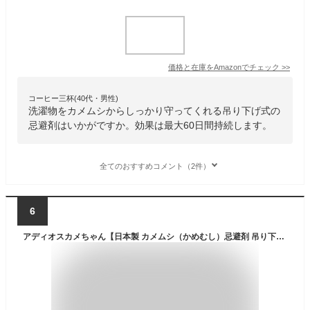
価格と在庫を
Amazon
でチェック
>>
コーヒー三杯(40代・男性)
洗濯物をカメムシからしっかり守ってくれる吊り下げ式の
忌避剤はいかがですか。効果は最大60日間持続します。
全てのおすすめコメント（2件）
6
アディオスカメちゃん【日本製 カメムシ（かめむし）忌避剤 吊り下げタイプ】植物由来成分＆特殊マイクロカプセルコーティング｜屋外専用 約2か月効果 寄せ付けない 防虫対策 Ｃ．ＴＬＣ