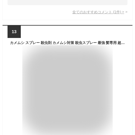
全てのおすすめコメント
(
1
件)
>
13
カメムシ スプレー 殺虫剤 カメムシ対策 殺虫スプレー 最強 髪専用 超吸水 速乾 ヘアドライタオル おまけ付 ムシクリン カメムシ用 エアゾール かめむし 撃滅 退治 カメムシに効く 忌避剤 亀虫 侵入防止 便利グッズ ベランダ 洗濯物 窓 サッシ 網戸 寄せ付け ない 日本製