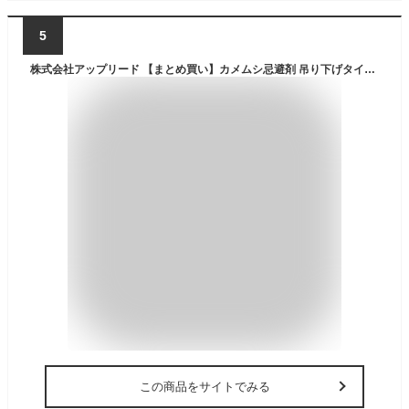
5
株式会社アップリード 【まとめ買い】カメムシ忌避剤 吊り下げタイプ ベランダや軒下に吊り下げて寄せ付けない 効果約60日 有効範囲直径約1m 屋外専用「さらば!!カメムシッ（カメムシ忌避剤）」2個セット
この商品をサイトでみる