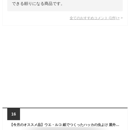
できる頼りになる商品です。
全てのおすすめコメント
(
1
件)
>
16
【今月のオススメ品】ウエ・ルコ 紙でつくったハッカの虫よけ 屋外用 吊るすタイプ 100g