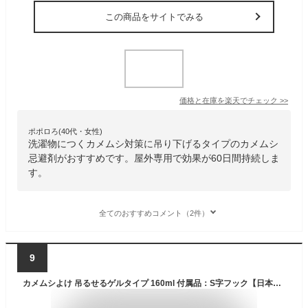
この商品をサイトでみる
価格と在庫を
楽天
でチェック
>>
ポポロろ(40代・女性)
洗濯物につくカメムシ対策に吊り下げるタイプのカメムシ
忌避剤がおすすめです。屋外専用で効果が60日間持続しま
す。
全てのおすすめコメント（2件）
9
カメムシよけ 吊るせるゲルタイプ 160ml 付属品：S字フック【日本製】【カメムシ対策】