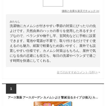
価格と在庫を
楽天
でチェック
>>
みたらし
洗濯物にカメムシが付きやすい季節の対策にぴったりの虫
よけです。天然由来のハッカの香りを使用した吊るすタイ
プなので、ベランダや物干し竿、玄関先などに手軽に設置
できます。電池や電源が不要で、取り付けるだけですぐ使
えるのも魅力。紙製で軽量なため扱いやすく、屋外でも設
置しやすい仕様です。カメムシ対策はもちろん、屋外で気
になる虫の忌避にも役立ち、毎日の洗濯やベランダで過ご
す時間を快適にしてくれる。
全てのおすすめコメント
(
1
件)
>
1
アース製薬 アースガーデン カメムシよけ 撃滅 貼るタイプ (2個入) カメムシ 対策 忌避剤 貼るだけ ベランダ 園芸用品