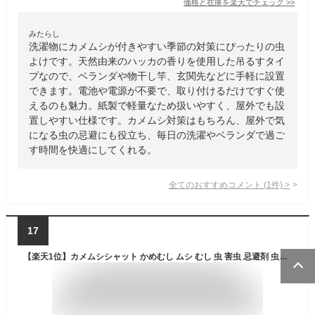
価格と在庫を
楽天
でチェック
>>
みたらし
洗濯物にカメムシが付きやすい季節の対策にぴったりの虫
よけです。天然由来のハッカの香りを使用した吊るすタイ
プなので、ベランダや物干し竿、玄関先などに手軽に設置
できます。電池や電源が不要で、取り付けるだけですぐ使
えるのも魅力。紙製で軽量なため扱いやすく、屋外でも設
置しやすい仕様です。カメムシ対策はもちろん、屋外で気
になる虫の忌避にも役立ち、毎日の洗濯やベランダで過ご
す時間を快適にしてくれる。
全てのおすすめコメント
(
1
件)
>
17
【楽天1位】カメムシシャット かめむし ムシ むし 虫 害虫 忌避剤 虫よけ 虫除け 春 【公式店】