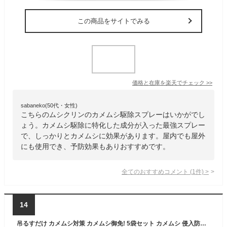
この商品をサイトでみる
価格と在庫を
楽天
でチェック
>>
sabaneko(50代・女性)
こちらのムシクリンのカメムシ駆除スプレーはいかがでし
ょう。カメムシ駆除に特化した成分が入った最強スプレー
で、しっかりとカメムシに効果があります。屋内でも屋外
にも使用でき、予防効果もありおすすめです。
全てのおすすめコメント
(
1
件)
>
14
吊るすだけ カメムシ対策 カメムシ御免! 5袋セット カメムシ 侵入防止 ベランダ 玄関 洗濯物 窓 カメムシ対策 カメムシよけ カメムシ除け 吊るす 置く 殺虫成分不使用 日本製