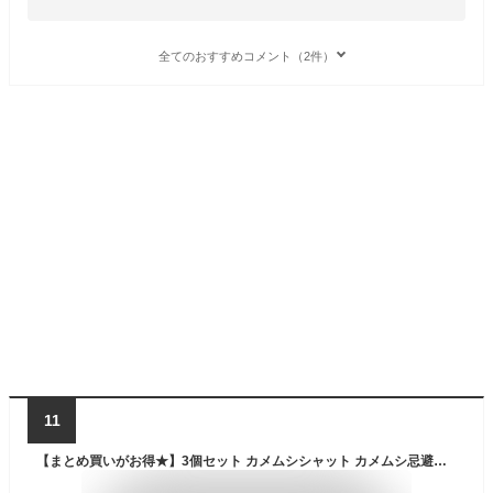
全てのおすすめコメント（2件）
11
【まとめ買いがお得★】3個セット カメムシシャット カメムシ忌避剤 フック付き カメムシ対策 吊るす 置き型 日本製 防虫グッズ かめむし ベランダ 洗濯物 網戸 天然成分 虫除け芳香剤 害虫対策 安心安全【送料無料】【海外×】