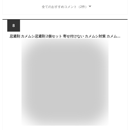
全てのおすすめコメント（2件）
8
忌避剤 カメムシ忌避剤 2個セット 寄せ付けない カメムシ対策 カメムシ除去剤 吊り下げる 長く効く 長持ち 効き目 虫よけ ベランダ 玄関 窓 物干し竿 軒下 退治 追い払う 駆除 植物由来成分【▲】/さらばカメムシ2個セット