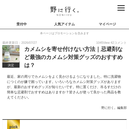
受付中
人気アイテム
マイページ
本ページはプロモーションを含みます
最終更新日：2026/07/27
1045
View
42
コメント
カメムシを寄せ付けない方法｜忌避剤な
ど最強のカメムシ対策グッズのおすすめ
は？
決定
最近、家の周りでカメムシをよく見かけるようになりました。特に洗濯物
につくのが嫌で困っています。いろいろなカメムシ対策グッズがあります
が、最新のおすすめグッズが知りたいです。特に置くだけ、吊るすだけの
簡単な忌避剤でおすすめはありますか？皆さんが使って良かった商品を教
えてください。
野に行く。編集部
pick