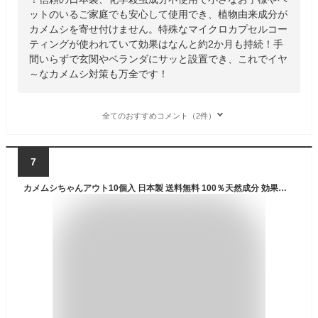
ットのいるご家庭でも安心して使用でき、植物由来成分が
カメムシを寄せ付けません。特殊なマイクロカプセルコー
ティングが使われていて効果はなんと約2か月も持続！手
間いらずで玄関やベランダにサッと設置でき、これでイヤ
～なカメムシ対策も万全です！
全てのおすすめコメント（2件）
7
カメムシちゃんアウト10個入 日本製 送料無料 100％天然成分 効果長持約2か月 国産ハッカ 殺虫剤不使用 効果実証済み 日本製 忌避 カメムシ対策 カメムシ忌避剤 カメムシ退治 吊り下げ ミント