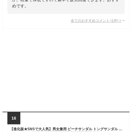
めです。
全てのおすすめコメント
(
1
件)
>
16
【進化版★SNSで大人気】男女兼用 ビーチサンダル トングサンダル メンズ レディース シンプル 軽量 EVA素材 厚底 歩きやすい 楽チン 痛くない 疲れない 履きやすい 滑り止め カジュアルシューズ アウトドア 夏用 かっこいい おしゃれ 可愛い 女の子ブランド