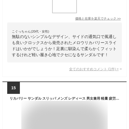
価格と在庫を
楽天
でチェック
>>
こぐっちゃん(20代・女性)
無駄のないシンプルなデザイン、サイドの通気口で風通し
も良いクロックスから発売されたメロウリカバリースライ
ドはいかがでしょうか！足裏に馴染んで柔らかくフィット
するけれど軽い履き心地でクセになるサンダルです！
全てのおすすめコメント
(
1
件)
>
15
リカバリー サンダル スリッパ メンズ レディース 男女兼用 軽量 疲労軽減 リカバリーシューズ コンフォート サンダル シャワーサンダル コンフォートサンダル 軽量 厚底 疲労軽減 水洗いOK EVA 室内 室外 おしゃれ かっこいい 作業 仕事