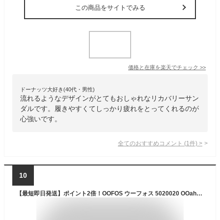
この商品をサイトでみる
価格と在庫を
楽天
でチェック
>>
ドーナッツ大好き(40代・男性)
流れるようなデザインがとてもおしゃれなリカバリーサン
ダルです。履きやすくてしっかり疲れをとってくれるのが
心強いです。
全てのおすすめコメント
(
1
件)
>
10
【最短即日発送】ポイント2倍！OOFOS ウーフォス 5020020 OOahh ウーアー リカバリーサンダル（20000200）【クーポン対象外】【T】｜メンズ レディース アウトドア キャンプ スリッパ ビーチサンダル ビーサン 靴 履き物 草履 つっかけ ブランド おしゃれ 春 ギフト