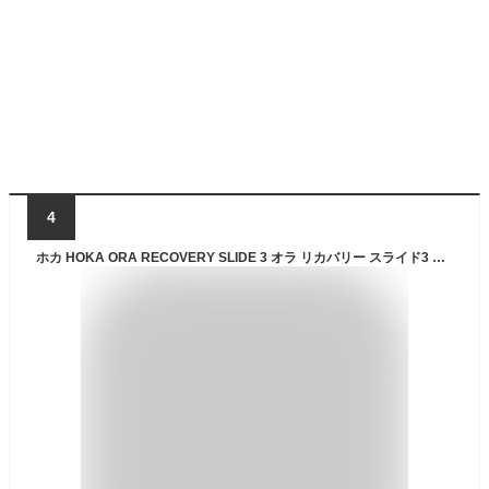
4
ホカ HOKA ORA RECOVERY SLIDE 3 オラ リカバリー スライド3 レディース メンズ ユニセックス サンダル シャワーサンダル 厚底 スリッポン スリッパ スポーツ カジュアル タウンユース 楽ちん 歩行 ウォーキング 散歩 おしゃれ 可愛い 1135061