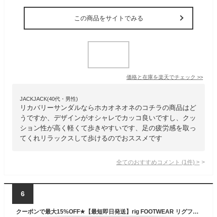
この商品をサイトでみる
価格と在庫を
楽天
でチェック
>>
JACKJACK(40代・男性)
リカバリーサンダルならホカオネオネのコチラの商品はど
うですか、デザインがオシャレでカッコ良いですし、クッ
ション性が高く軽くて歩きやすいです、足の疲労感を取っ
てくれリラックスして歩けるのでおススメです
全てのおすすめコメント
(
1
件)
>
6
クーポンで最大15%OFF★【最短即日発送】rig FOOTWEAR リグフットウェア RG0013 slide 2.0 スライド2.0 リカバリーサンダル【Sx】【T】｜メンズ レディース ビーチサンダル つっかけ 厚底 歩きやすい 大きいサイズ トレンド ブランド おしゃれ