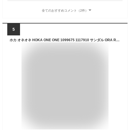
全てのおすすめコメント（2件）
5
ホカ オネオネ HOKA ONE ONE 1099675 1117910 サンダル ORA RECOVERY FLIP メンズ シューズ オラ リカバリー フリップ スライド リカバリーサンダル 軽量 トレーニング ランニング 疲れた足 快適 全3色 22cm〜29cm