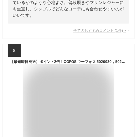
ているかのような心地よさ。普段履きやマリンレジャーに
も重宝し、シンプルでどんなコーデにも合わせやすいのが
いいです。
全てのおすすめコメント
(
1
件)
>
8
【最短即日発送】ポイント2倍！OOFOS ウーフォス 5020030，5020031 OOriginal Sport ウーオリジナルスポーツ リカバリーサンダル（20000400）【クーポン対象外】【T】｜スリッパ ビーチサンダル ビーサン 草履 つっかけ メンズ アウトドア ブランド おしゃれ かっこいい