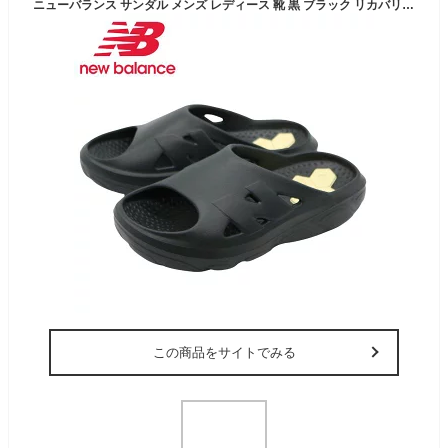
ニューバランス サンダル メンズ レディース 靴 黒 ブラック リカバリーサンダル コンフォートサンダル ビーチサンダル 厚底 軽い 軽量 疲労軽減 ウォーキング おしゃれ 洗濯 スポーツ 大人 クッション 疲れない かっこいい 歩きやすい NewBalance RCVRYSK1
この商品をサイトでみる