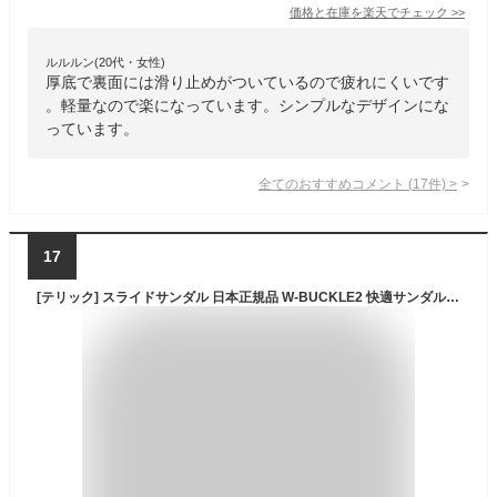
価格と在庫を
楽天
でチェック
>>
ルルルン(20代・女性)
厚底で裏面には滑り止めがついているので疲れにくいです
。軽量なので楽になっています。シンプルなデザインにな
っています。
全てのおすすめコメント
(
17
件)
>
17
[テリック] スライドサンダル 日本正規品 W-BUCKLE2 快適サンダル リラックスサンダル 下北沢病院推奨 厚底 ブラック 26.5 cm~27.0 cm