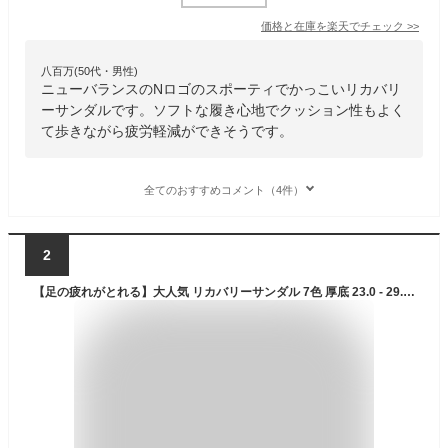
価格と在庫を
楽天
でチェック
>>
八百万(50代・男性)
ニューバランスのNロゴのスポーティでかっこいリカバリ
ーサンダルです。ソフトな履き心地でクッション性もよく
て歩きながら疲労軽減ができそうです。
全てのおすすめコメント（4件）
2
【足の疲れがとれる】大人気 リカバリーサンダル 7色 厚底 23.0 - 29.0 cm メンズ レディース 室内サンダル コンフォートサンダル スリッパ サンダル スポーツサンダル ビーチサンダル おしゃれ 歩きやすい 疲れない ルームシューズ 軽い 室内 室外 シャワーサンダル