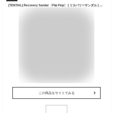
[TENTIAL] Recovery Sandal 〈Flip Flop〉 [ リカバリーサンダル ] 外履き 疲れにくい 歩きやすい ブラック L
この商品をサイトでみる