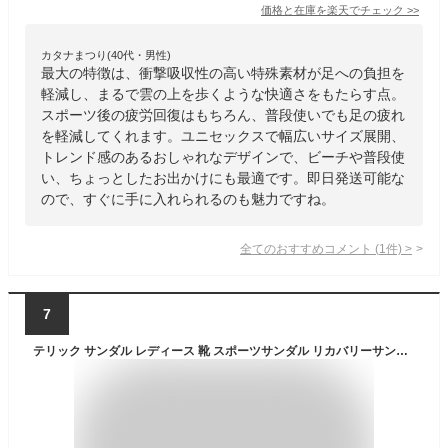
価格と在庫を
楽天
でチェック
>>
カタナまつり(40代・男性)
最大の特徴は、衝撃吸収性の高い特殊素材が足への負担を
軽減し、まるで雲の上を歩くような快適さをもたらす点。
スポーツ後の疲労回復はもちろん、普段使いでも足の疲れ
を軽減してくれます。ユニセックスで幅広いサイズ展開、
トレンド感のあるおしゃれなデザインで、ビーチや普段使
い、ちょっとしたお出かけにも最適です。即日発送可能な
ので、すぐに手に入れられるのも魅力ですね。
全てのおすすめコメント
(
1
件)
>
7
テリック サンダル レディース 靴 スポーツサンダル リカバリーサンダル リカバリーシューズ シャワーサンダル 厚底 おしゃれ シンプル アウトドア スポーティー 夏 黒 ブラックベージュ 人気 夏 海 プール クッション 雲 ALL ROADS S4