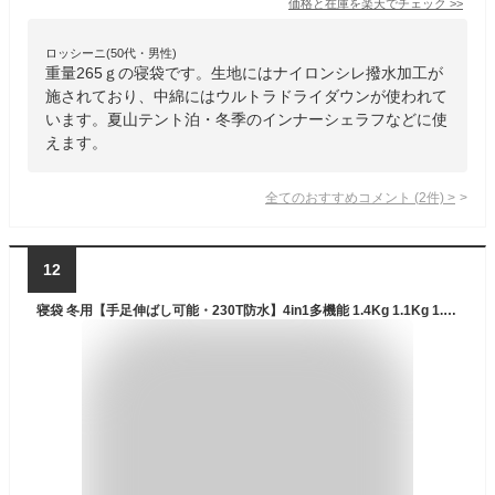
価格と在庫を
楽天
でチェック
>>
ロッシーニ(50代・男性)
重量265ｇの寝袋です。生地にはナイロンシレ撥水加工が
施されており、中綿にはウルトラドライダウンが使われて
います。夏山テント泊・冬季のインナーシェラフなどに使
えます。
全てのおすすめコメント
(
2
件)
>
12
寝袋 冬用【手足伸ばし可能・230T防水】4in1多機能 1.4Kg 1.1Kg 1.8Kg 2.2Kg 寝袋 オールシーズン 夏用シュラフ 封筒型 コンパクト 軽量 中綿 快適温度-5℃-20℃ 保温 wolfyok outdoors 丸洗い可能 収納パック付き キャンプ アウトドア コンパクト 登山 車中泊 防災用 避難用 防寒【国内ブランド】