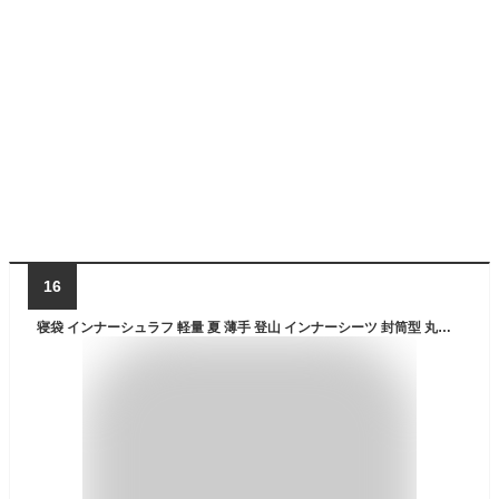
16
寝袋 インナーシュラフ 軽量 夏 薄手 登山 インナーシーツ 封筒型 丸洗い可能 コンパクト 収納 シーツ 洗える 防災 緊急時 ボックスシーツ 防災 トラベルシーツ 緊急時 防災グッズ キャンプ用品 車中泊 山小屋泊 収納袋付き 送料無料