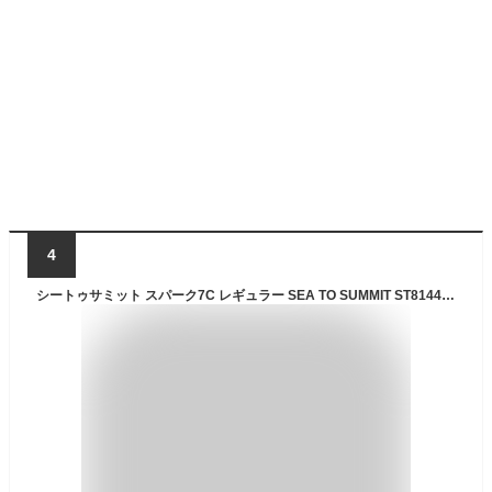
4
シートゥサミット スパーク7C レギュラー SEA TO SUMMIT ST81448 寝袋 シュラフ ダウン 軽量 コンパクト 撥水 防水 保温性 おしゃれ キャンプ アウトドア