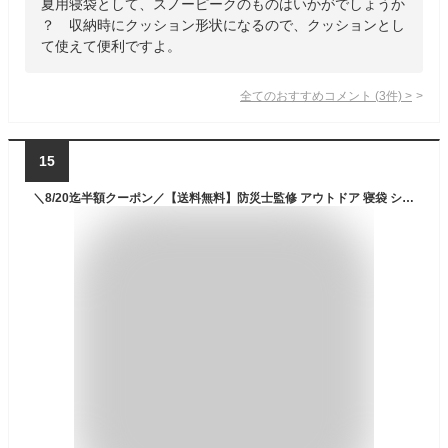
夏用寝袋として、スノーピークのものはいかがでしょうか
？ 収納時にクッション形状になるので、クッションとし
て使えて便利ですよ。
全てのおすすめコメント
(
3
件)
>
15
＼8/20迄半額クーポン／【送料無料】防災士監修 アウトドア 寝袋 シュラフ 封筒型 夏用 寝具 コンパクト スリーピングバッグ シュラフザック 撥水 バックル 軽量 3シーズン かわいい おしゃれ 子供 連結可能 ツーリング キャンプ 災害 車中泊 防災 ベランピング