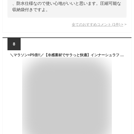
、防水仕様なので使い心地がいいと思います。圧縮可能な
収納袋付きですよ。
全てのおすすめコメント
(
1
件)
>
8
＼マラソン+P5倍!!／【冷感素材でサラっと快適】インナーシュラフ 軽量 冷感 インナーシーツ 登山 トラベルシーツ 寝袋 コンパクト キャンプ 車中泊 山小屋 防災 旅行 アウトドア 速乾 夏 夏用寝袋 夏用シュラフ シュラフ 夏用 寝袋 マミー型 シュラフライナー OUTBEAR