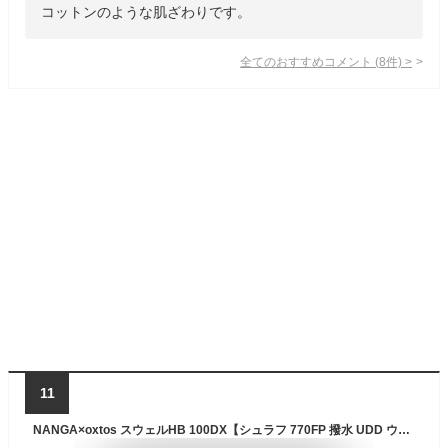
コットンのような肌ざわりです。
全てのおすすめコメント
(
8
件)
>
11
NANGA×oxtos スウェルHB 100DX【シュラフ 770FP 撥水 UDD ウルトラドライダウン アウトドア キャンプ 登山 トレッキング ツーリング サイクリング コンパクト ダウン 軽量 マミー型 寝袋 スリーピングバッグ 防災 3シーズン 春 夏 秋 車中泊 テント泊 山小屋泊】