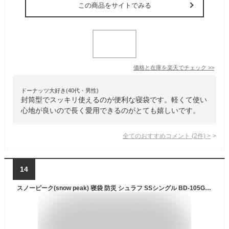
この商品をサイトでみる
価格と在庫を
楽天
でチェック
>>
ドーナッツ大好き(40代・男性)
封筒型でスッキリ使えるのが便利な寝袋です。軽くて使い
心地が良いので長く愛用できるのがとても嬉しいです。
全てのおすすめコメント
(
2
件)
>
14
スノーピーク(snow peak) 寝袋 防災 シュラフ SSシングル BD-105GY 最低使用温度5度キャンプデビュー コンパクト アウトドア キャンプ sleeping bag