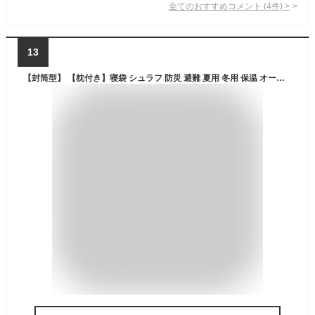
全てのおすすめコメント
(
4
件)
>
13
【封筒型】 【枕付き】寝袋 シュラフ 防災 避難 夏用 冬用 保温 オールシーズン 洗える 洗濯 E200 寝返り 軽量 耐寒 あったかい キャンプ レジャー コンパクト アウトドア 通気性 オールシーズン 車中泊