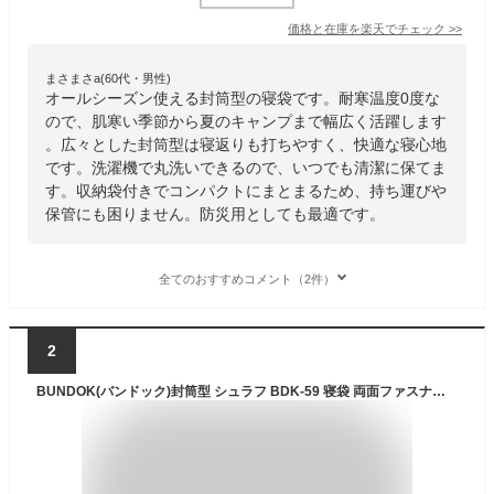
価格と在庫を
楽天
でチェック
>>
まさまさa(60代・男性)
オールシーズン使える封筒型の寝袋です。耐寒温度0度な
ので、肌寒い季節から夏のキャンプまで幅広く活躍します
。広々とした封筒型は寝返りも打ちやすく、快適な寝心地
です。洗濯機で丸洗いできるので、いつでも清潔に保てま
す。収納袋付きでコンパクトにまとまるため、持ち運びや
保管にも困りません。防災用としても最適です。
全てのおすすめコメント（2件）
2
BUNDOK(バンドック)封筒型 シュラフ BDK-59 寝袋 両面ファスナー 適応温度目安約10℃~