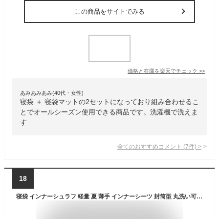
この商品をサイトでみる
価格と在庫を
楽天
でチェック
>>
あみあみあみ(40代・女性)
寝袋 ＋ 寝袋マットの2セットになっており組み合わせるこ
とでオールシーズン使用できる商品です。洗濯機で洗えま
す
全てのおすすめコメント
(
7
件)
>
18
寝袋 インナーシュラフ 軽量 夏 薄手 インナーシーツ 封筒型 丸洗い可能 コンパクト 収納 シーツ 洗える 防災 緊急時 ボックスシーツ 防災 トラベルシーツ 緊急時 防災グッズ キャンプ用品 車中泊 山小屋泊 収納袋付き 送料無料