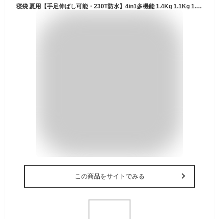
寝袋 夏用【手足伸ばし可能・230T防水】4in1多機能 1.4Kg 1.1Kg 1.8Kg 2.2Kg 寝袋 オールシーズン 冬用シュラフ 封筒型 コンパクト 軽量 中綿 快適温度-5℃-20℃ 保温 wolfyok outdoors 丸洗い可能 収納パック付き キャンプ アウトドア コンパクト 登山 車中泊 防災用 避難用 防寒【国内ブランド】
この商品をサイトでみる