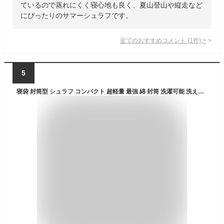
ているので蒸れにくく寝心地も良く、夏山登山や縦走など
にぴったりのサマーシュラフです。
全てのおすすめコメント
(
1
件)
>
5
寝袋 封筒型 シュラフ コンパクト 超軽量 最強 綿 封筒 洗濯可能 洗える ねぶくろ 3 シーズン 春用 夏用 秋用 3シーズン 防災用 子供 コンパクト 車中泊 キャンプ アウトドア 山 来客用 軽量 収納袋 登山 防災 非常用 封筒型シュラフ 洗える寝袋 キャンプ用品 限界温度5度