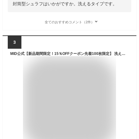
封筒型シュラフはいかがですか。洗えるタイプです。
全てのおすすめコメント（2件）
3
MID公式【新品期間限定！15％OFFクーポン先着100枚限定】 洗える コンパクト 軽量 3.5シーズン 寝袋 シュラフ アウトドア キャンプ スリーピングバッグ 封筒型 連結可能 1人用 撥水 保温 防災用 車中泊 敷布団 花見 春 夏 秋 ドライブ旅行 収納袋付き