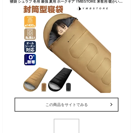
寝袋 シュラフ 冬用 最強 夏用 ホークギア YMBSTORE 来客用 暖かい 防災グッズ 耐寒温度 0度耐寒 封筒型 洗える オールシーズン コスパ 登山 コンパクト アウトドア キャンプ スリーピングバッグ 車中泊 収納 緊急 震災 非常
この商品をサイトでみる