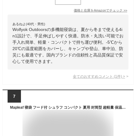
価格と在庫を
Amazon
でチェック
>>
あるねよ(40代・男性)
Wolfyok Outdoorsの多機能寝袋は、夏から冬まで使える4i
n1設計で、手足伸ばしやすく快適。防水・丸洗い可能でお
手入れ簡単、軽量・コンパクトで持ち運び便利。-5℃から
20℃の温度範囲をカバーし、キャンプや登山、車中泊、防
災にも最適です。国内ブランドの信頼性と高品質保証で安
心して使用できます。
全てのおすすめコメント
(
1
件)
>
7
Mapleaf 寝袋 フード付 シュラフ コンパクト 夏用 封筒型 超軽量 保温 耐寒 防水 キャンプ アウトドア 丸洗い可能 登山 防災用 車中泊 室内 敷布団 春用 秋用 快適温度8℃～15℃ 圧縮可能な収納袋付き（210x75cm 右開口）