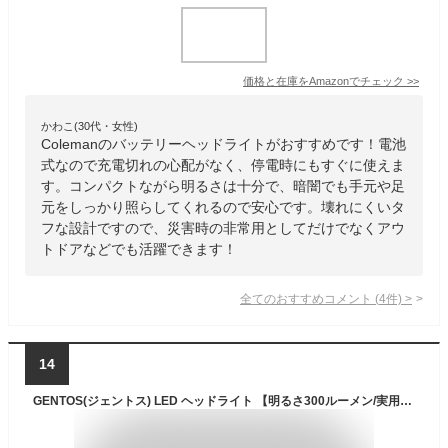
価格と在庫を
Amazon
でチェック
>>
かわこ(30代・女性)
Colemanのバッテリーヘッドライトがおすすめです！電池
式なので充電切れの心配がなく、停電時にもすぐに使えま
す。コンパクトながら明るさは十分で、暗闇でも手元や足
元をしっかり照らしてくれるので安心です。壊れにくいタ
フな設計ですので、災害時の非常用としてだけでなくアウ
トドアなどでも活躍できます！
全てのおすすめコメント
(
4
件)
>
14
GENTOS(ジェントス) LED ヘッドライト 【明るさ300ルーメン/実用点灯6時間/耐塵/防滴】 単4形電池3本または専用充電池(別売り)使用 ダブルスター WS-743HD