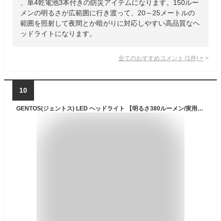
、単4乾電池3本付きの防災アイテムになります。150ルー
メンの明るさが広範囲に行き渡って、20～25メートルの
範囲を照射して夜間とか暗がりに対応しやすい高品質なヘ
ッドライトになります。
全てのおすすめコメント
(
1
件)
>
10
GENTOS(ジェントス) LED ヘッドライト 【明るさ380ルーメン/実用点灯8.5時間/後部認識灯】 単3形電池3本使用 メタルマスター MM-833D