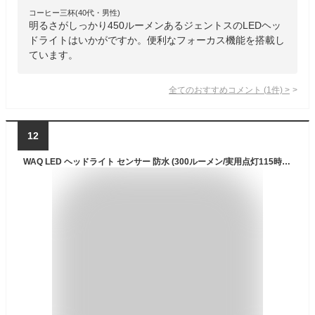
コーヒー三杯(40代・男性)
明るさがしっかり450ルーメンあるジェントスのLEDヘッ
ドライトはいかがですか。便利なフォーカス機能を搭載し
ています。
全てのおすすめコメント
(
1
件)
>
12
WAQ LED ヘッドライト センサー 防水 (300ルーメン/実用点灯115時間/ワイド/乾電池/軽量) 防災 登山 釣り キャンプ ランニング ヘッドランプ WAQ-HL1 (TAN（タン）)