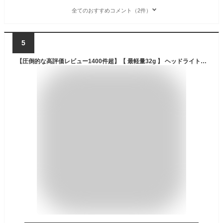
全てのおすすめコメント（2件）
5
【圧倒的な高評価レビュー1400件超】【 最軽量32g 】 ヘッドライト LED 防水 登山 釣り キャンプ 登山用 アウトドア用 防災 災害対策 LEDヘッドライト ヘッドランプ LEDヘッドランプ LEDライト 乾電池式 SC-200B