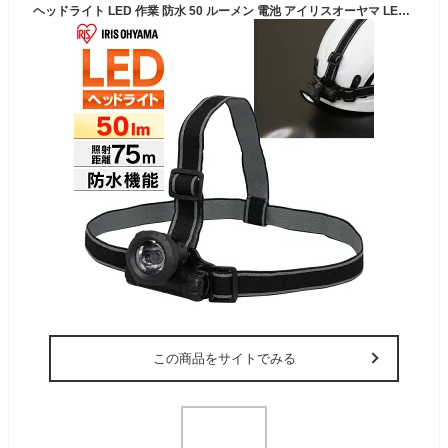
ヘッドライト LED 作業 防水 50 ルーメン 電池 アイリスオーヤマ LEDヘッドライト ライト 作業灯 作業 釣り 防災 照明 現場 防雨 作業照明 避難グッズ led 災害 非常時 ヘルメット 投光器 アウトドア 山登り 暗所 停電 LWH-50
この商品をサイトでみる