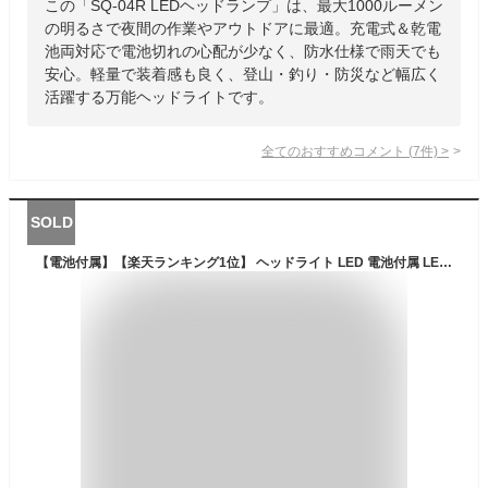
この「SQ-04R LEDヘッドランプ」は、最大1000ルーメン
の明るさで夜間の作業やアウトドアに最適。充電式＆乾電
池両対応で電池切れの心配が少なく、防水仕様で雨天でも
安心。軽量で装着感も良く、登山・釣り・防災など幅広く
活躍する万能ヘッドライトです。
全てのおすすめコメント
(
7
件)
>
SOLD
【電池付属】【楽天ランキング1位】 ヘッドライト LED 電池付属 LEDヘッドランプ 1000ルーメン 防水 ヘッド ライト SQ-04R 釣り アウトドア用 登山 防災 ライト 作業灯 CREE 災害対策 懐中電灯 乾電池式 【電池3本付き】