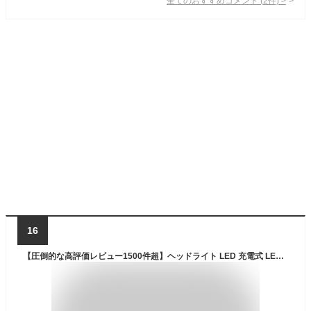
全てのおすすめコメント
(
2
件)
>
16
【圧倒的な高評価レビュー1500件超】ヘッドライト LED 充電式 LEDヘッドランプ 1000ルーメン 防水 ヘッド ライト SQ-04R 釣り アウトドア用 登山 防災 ライト 作業灯 CREE 災害対策 懐中電灯 乾電池式