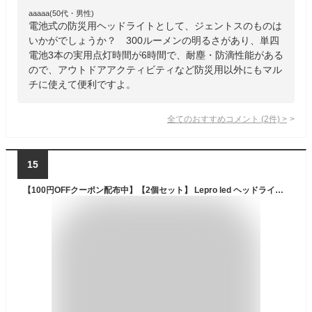
aaaaa(50代・男性)
電池式の防災用ヘッドライトとして、ジェントスのものは
いかがでしょうか？ 300ルーメンの明るさがあり、単四
電池3本の実用点灯時間が6時間で、耐塵・防滴性能がある
ので、アウトドアアクティビティなど防災用以外にもマル
チに使えて便利ですよ。
全てのおすすめコメント
(
2
件)
>
15
【100円OFFクーポン配布中】【2個セット】 Lepro led ヘッドライトUSB充電式Type-C・乾電池式 高輝度ヘッドランプ【明るさ300ルーメン/200ルーメン/実用点灯4〜30時間/防水】赤色サブライト小型夜釣りキャンプ作業アウトドアヘルメットライトヘッドライト登山明るい