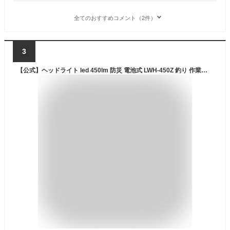
全てのおすすめコメント（2件）
3
【公式】ヘッドライト led 450lm 防災 電池式 LWH-450Z 釣り 作業灯 防水 投光器 LEDヘッドライト 450ml LED 防雨 防雨型 作業場 登山 アウトドア 山登り 夜間 ライト 点検 警備 暗所 停電 災害 非常時 防水 長距離照射 ヘルメット