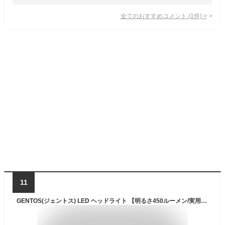
全てのおすすめコメント
(
1
件)
>
11
GENTOS(ジェントス) LED ヘッドライト 【明るさ450ルーメン/実用点灯3.5時間/耐塵/防滴】 単4形電池3本または専用充電池(別売り)使用 ダブルスター WS-643HD