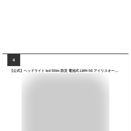
4
【公式】ヘッドライト led 50lm 防災 電池式 LWH-50 アイリスオーヤマ ヘッドライト 釣り作業灯 防水 投光器 ヘッドライト LEDヘッドライト 50ml LED 防雨 防塵 防雨型 作業場 アウトドア 山登り つり 夜間 ライト 点検 警備 暗所 停電 災害 非常時 防水 ヘルメット