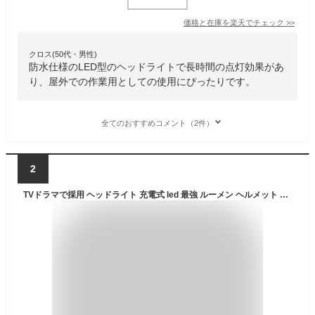
価格と在庫を
楽天
でチェック
>>
クロス(50代・男性)
防水仕様のLED型のヘッドライトで長時間の点灯効果があ
り、屋外での作業用としての使用にぴったりです。
全てのおすすめコメント（2件）
2
TVドラマで採用 ヘッドライト 充電式 led 最強 ルーメン ヘルメット ライト 単三電池 アルカリ モーションセンサー 軽量 登山 最強 強力 防水 釣り アウトドア 手元作業 工事 登山 ハンズフリー 防災