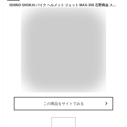
ISHINO SHOKAI バイク ヘルメット ジェット MAX-308 石野商会 スモールジョンジェット SG規格 PSC規格 M(54〜57cm未満程度) プコアブルー/ブラック
この商品をサイトでみる