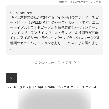
価格と在庫を
Amazon
でチェック
>>
ひろち(50代・女性)
TNK工業株式会社が展開するバイク用品のブランド、スピ
ードピット（SPEED PIT）のハーフヘルメットです。ニュ
ータイプのトラッドゴーグルを標準装備したヴィンテージ
スタイルで、ワンサイズで、ストラップにより調整が可能
です。アイボリー/ブラウン、パールブラック/スターなど8
種類のカラーバリーションがあり、このみにより選べます
。
全てのおすすめコメント（2件）
2
ハーレーダビッドソン 純正 ARAI製アペックス クラシック エア 3/4 ヘルメット 98161-22JX バイク用品 ばいく ヘルメット へるめっと 黒 ブラック 純正