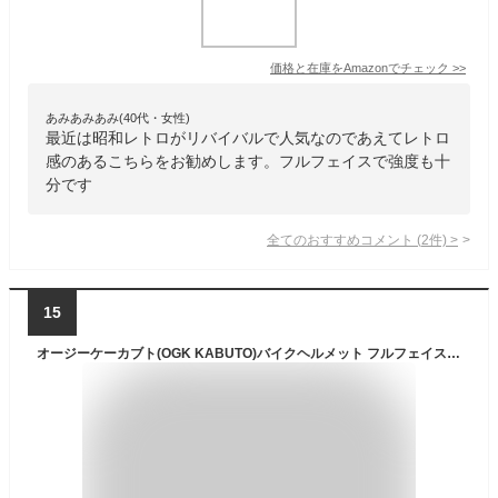
価格と在庫を
Amazon
でチェック
>>
あみあみあみ(40代・女性)
最近は昭和レトロがリバイバルで人気なのであえてレトロ
感のあるこちらをお勧めします。フルフェイスで強度も十
分です
全てのおすすめコメント
(
2
件)
>
15
オージーケーカブト(OGK KABUTO)バイクヘルメット フルフェイス KAMUI3 NACK(ナック) ホワイトブラック (サイズ:S) 584863