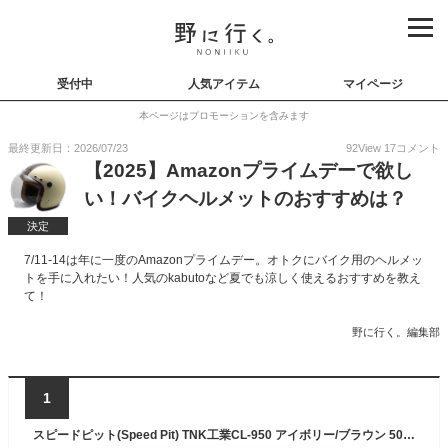
受付中
人気アイテム
マイページ
本ページはプロモーションを含みます
最終更新日：2026/07/23
92
View
17
コメント
【2025】Amazonプライムデーで欲し
い！バイクヘルメットのおすすめは？
決定
7/11-14は年に一度のAmazonプライムデー。オトクにバイク用のヘルメッ
トを手に入れたい！人気のkabutoなど夏でも涼しく使えるおすすめを教え
て！
野に行く。編集部
1
スピードピット(Speed Pit) TNK工業CL-950 アイボリー/ブラウン 50177 FREE (頭囲 58cm~60cm未満)