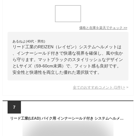
価格と在庫を
楽天
でチェック
>>
あるねよ(40代・男性)
リード工業のREIZEN（レイゼン）システムヘルメットは
、インナーシールド付きで快適な視界を確保し、風や虫か
ら守ります。マットブラックのスタイリッシュなデザイン
とLサイズ（59-60cm未満）で、フィット感も良好です。
安全性と快適性を両立した優れた選択肢です。
全てのおすすめコメント
(
1
件)
>
7
リード工業(LEAD) バイク用 インナーシールド付き システムヘルメット REIZEN (レイゼン) マットブラック LLサイズ (61-62cm未満)