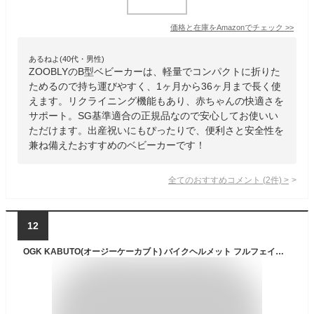
価格と在庫を
Amazon
でチェック
>>
あるねよ(40代・男性)
ZOOBLYのB型ベビーカーは、軽量でコンパクトに折りた
ためるので持ち運びやすく、1ヶ月から36ヶ月まで長く使
えます。リクライニング機能もあり、赤ちゃんの快適さを
サポート。SG基準適合の正規品なので安心してお使いい
ただけます。出産祝いにもぴったりで、便利さと安全性を
兼ね備えたおすすめのベビーカーです！
全てのおすすめコメント
(
2
件)
>
12
OGK KABUTO(オージーケーカブト) バイクヘルメット フルフェイス SHUMA フラットブラック (サイズ:L)