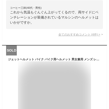
コーヒー三杯(40代・男性)
これから気温もぐんぐん上がってくるので、両サイドにベ
ンチレーションが装備されているマルシンのヘルメットは
いかがですか。
全てのおすすめコメント
(
4
件)
>
SOLD
ジェットヘルメット バイク バイク用ヘルメット 男女兼用 メンズ レディース ダブルシールド スモークインナーシールド UV カット グレア防止 耐衝撃性 超軽量 四季通用 頭囲 56-62cm(ホワイト) [並行輸入品]