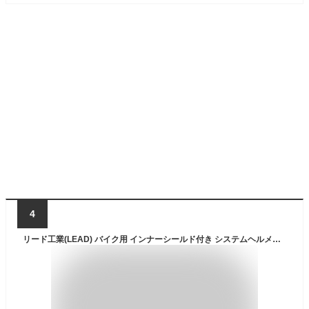
4
リード工業(LEAD) バイク用 インナーシールド付き システムヘルメット REIZEN (レイゼン) ホワイト LLサイズ (61-62cm未満)