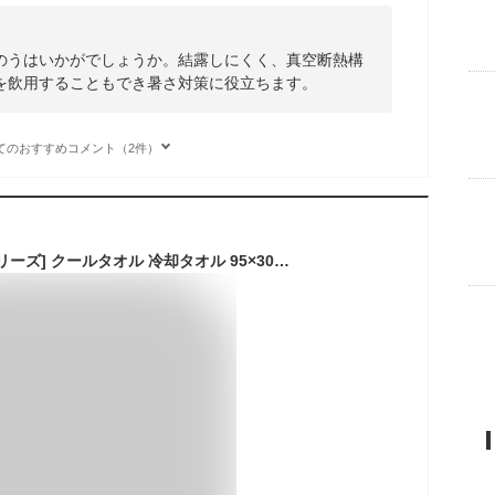
のうはいかがでしょうか。結露しにくく、真空断熱構
を飲用することもでき暑さ対策に役立ちます。
てのおすすめコメント（2件）
[Seabreeze] [シーブリーズ] クールタオル 冷却タオル 95×30cm 1枚 ひんやり アウトドア スポーツ ライトブルー