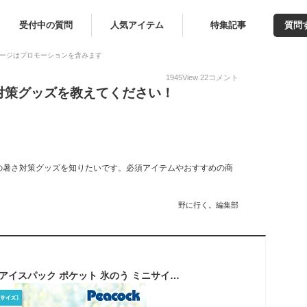
受付中の質問
人気アイテム
特集記事
質問
ージはプロモーションを含みます
1945
View
22
コメント
対策グッズを教えてください！
の暑さ対策グッズを知りたいです。必須アイテムやおすすめの商
野に行く。編集部
ピーコック 氷嚢 ミニアイスパック ポケット 氷のう ミニサイズ 水筒型 熱中症対策グッズ 暑さ対策グッズ 冷却グッズ 長時間 アイシング ネッククーラー 携帯氷嚢 ゴルフ スポーツ 持ち運び 魔法瓶 ボトル型氷嚢 シリコン 結露しにくい 70ml ピーコック魔法瓶 ABB-S07