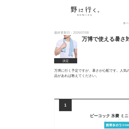
本ペ
最終更新日：2026/07/08
万博で使える暑さ
決定
万博に行く予定ですが、暑さが心配です。人気
品があれば教えてください。
1