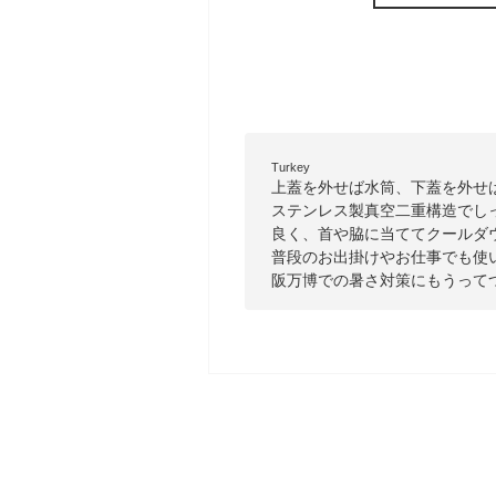
Turkey
上蓋を外せば水筒、下蓋を外せば
ステンレス製真空二重構造でし
良く、首や脇に当ててクールダ
普段のお出掛けやお仕事でも使
阪万博での暑さ対策にもうって