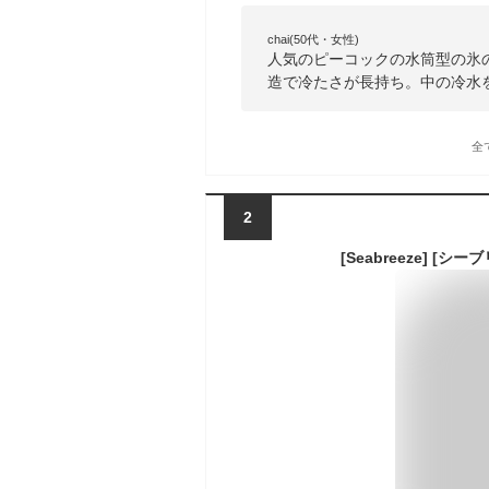
chai(50代・女性)
人気のピーコックの水筒型の氷
造で冷たさが長持ち。中の冷水
全
2