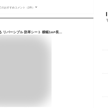
てのおすすめコメント（2件）
日本マタイ 両面使える リバーシブル 防草シート 横幅1m×長さ10m ブリティッシュブラウン×サンドベージュ [ 草よけ 防草 シート 草よけシート 雑草シート 除草シート グランドシート 雑草 雑草対策 雑草防止 ]