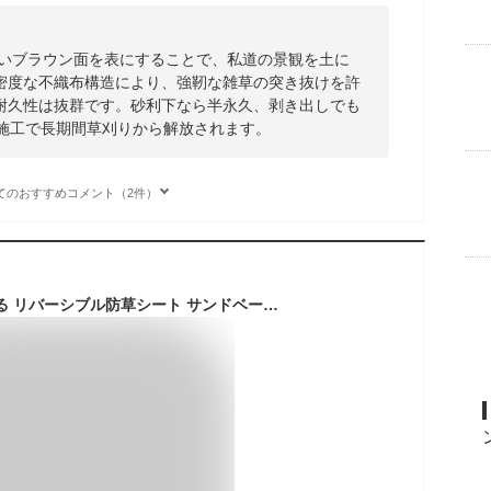
明るいブラウン面を表にすることで、私道の景観を土に
密度な不織布構造により、強靭な雑草の突き抜けを許
耐久性は抜群です。砂利下なら半永久、剥き出しでも
の施工で長期間草刈りから解放されます。
てのおすすめコメント（2件）
日本マタイ 両面使える リバーシブル防草シート サンドベージュ/茶 1×5m