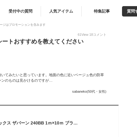
受付中の質問
人気アイテム
特集記事
質問
ージはプロモーションを含みます
61
View
18
コメント
シートおすすめを教えてください
敷いてみたいと思っています。地面の色に近いベージュ色の防草
ーンのものは見かけるのですが…
sabaneko(50代・女性)
防草シート プランテックス ザバーン 240BB 1ｍ×10ｍ ブラック・ブラウン PT-240BB