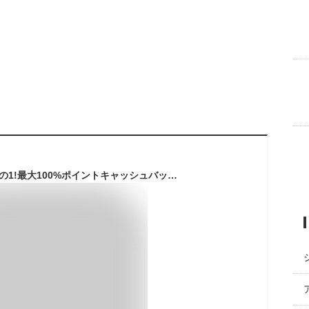
【3/20は当選確率2分の1!最大100%ポイントキャッシュバック】硬い材質のため曲げて梱包できない防草シート［10平米分］GreenArts430JP/BW 1m×10m ブラウン 茶 高級防草シート 強力 高耐久 防草対策 DIY