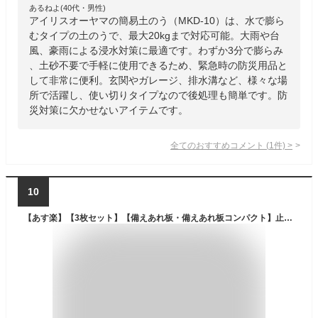
あるねよ(40代・男性)
アイリスオーヤマの簡易土のう（MKD-10）は、水で膨ら
むタイプの土のうで、最大20kgまで対応可能。大雨や台
風、豪雨による浸水対策に最適です。わずか3分で膨らみ
、土砂不要で手軽に使用できるため、緊急時の防災用品と
して非常に便利。玄関やガレージ、排水溝など、様々な場
所で活躍し、使い切りタイプなので後処理も簡単です。防
災対策に欠かせないアイテムです。
全てのおすすめコメント
(
1
件)
>
10
【あす楽】【3枚セット】【備えあれ板・備えあれ板コンパクト】止水パネル そなえあれバン 専用クリップ3個付き ゲリラ豪雨・台風対策 止水板 止水バン そなえあればん 日大工業 ワニ印