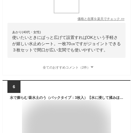
価格と在庫を
楽天
でチェック
>>
あかり(40代・女性)
使いたいときにぱっと広げて設置すればOKという手軽さ
が嬉しい水止めシート。一枚70㎝ですがジョイントできる
３枚セットで間口が広い玄関でも使いやすいです。
全てのおすすめコメント（2件）
6
水で膨らむ 吸水土のう（パックタイプ：3枚入）【水に浸して揉みほぐすだけで、素早く水害に対応！約4分で約15kgに!!】都市型の初期水害対策 土嚢 梅雨 豪雨 災害 浸水 浸水対策 防災用品 水嚢 水のう【台風 停電対策】