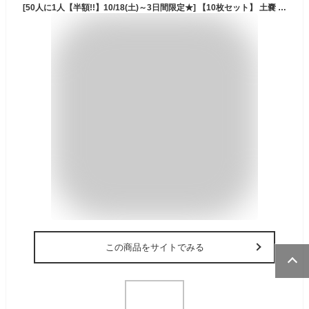
[50人に1人【半額!!】10/18(土)～3日間限定★] 【10枚セット】 土嚢 水で膨らむ 吸水 土のう 土嚢袋 土のう袋 10枚入り 吸水式 防災 洪水 災害 浸水 対策 土不要 袋 水でふくらむ 防災用品 防災グッズ 吸水土のう 吸水土嚢 吸水土のう袋 吸水土嚢袋 水吸収 ゲリラ豪雨台風 土
この商品をサイトでみる