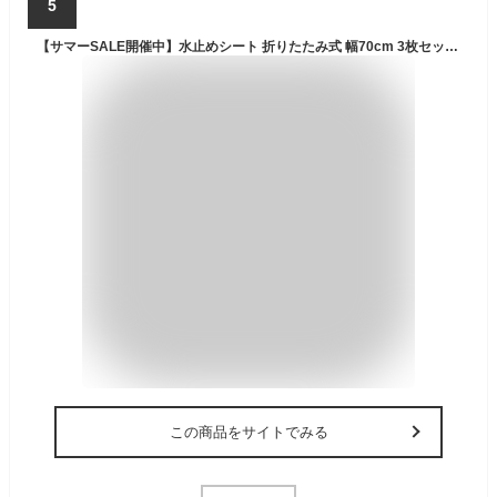
5
【サマーSALE開催中】水止めシート 折りたたみ式 幅70cm 3枚セット 青 災害時 ゲリラ豪雨の浸水対策 土のうの代わり 軽量 ジョイント式 水害対策 浸水対策 折りたたみ式 パネル 防止パネル 止水パネル 止水プレート 膝上膝下浸水 シンプル 畳める 災害用
この商品をサイトでみる