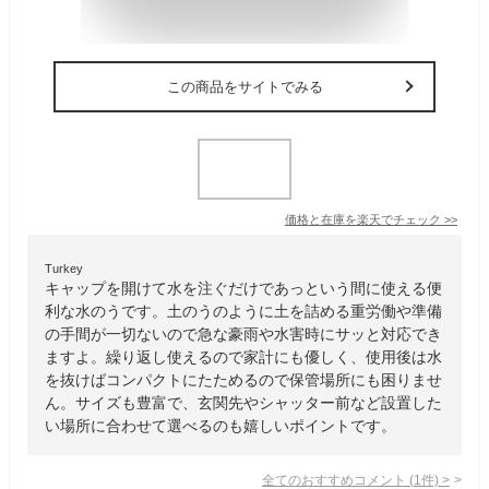
この商品をサイトでみる
価格と在庫を
楽天
でチェック
>>
Turkey
キャップを開けて水を注ぐだけであっという間に使える便
利な水のうです。土のうのように土を詰める重労働や準備
の手間が一切ないので急な豪雨や水害時にサッと対応でき
ますよ。繰り返し使えるので家計にも優しく、使用後は水
を抜けばコンパクトにたためるので保管場所にも困りませ
ん。サイズも豊富で、玄関先やシャッター前など設置した
い場所に合わせて選べるのも嬉しいポイントです。
全てのおすすめコメント
(
1
件)
>