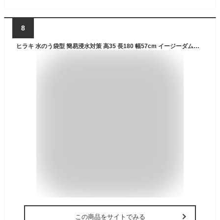
8
ヒラキ 水のう袋型 簡易浸水対策 高35 長180 幅57cm イージーダム【簡単 早い 水のう 土不要 土のう 土嚢 砂袋 の代わり 災害 水害 浸水 対策 防災 水 止め 止水 漏水 雨水侵入 防災用品 防災グッズ ゲリラ豪雨 台風対策】【おしゃれ おすすめ】[CB99]
この商品をサイトでみる