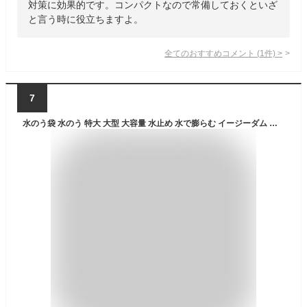
対策に効果的です。コンパクトなので常備しておくといざ
と言う時に役立ちますよ。
全てのおすすめコメント
(
1
件)
>
7
水のう袋 水のう 特大 大型 大容量 水止め 水で膨らむ イージーダム 水 浸水防止 防災用 防災 防災用品 防災グッズ 災害対策 平城商事 7サイズ 29L 58L 72L 144L 283L 572L 1136L 業務用 家庭用 家庭 施設 学校 浸水対策 水の 土のう 土嚢 砂袋 土不要 水害対策 豪雨対策