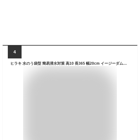
4
ヒラキ 水のう袋型 簡易浸水対策 高10 長365 幅20cm イージーダム【簡単 早い 水のう 土不要 土のう 土嚢 砂袋 の代わり 災害 水害 浸水 対策 防災 水 止め 止水 漏水 雨水侵入 防災用品 防災グッズ ゲリラ豪雨 台風対策】【おしゃれ おすすめ】[CB99]