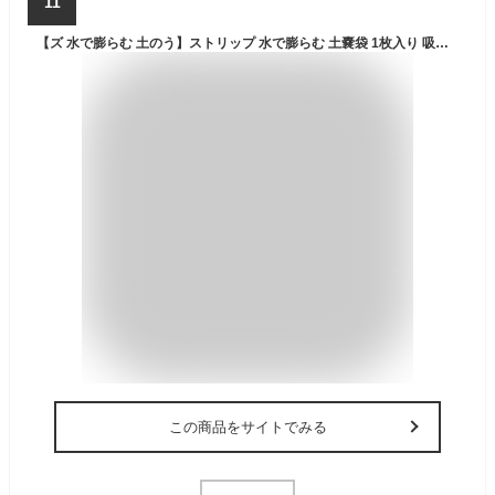
11
【ズ 水で膨らむ 土のう】ストリップ 水で膨らむ 土嚢袋 1枚入り 吸水台風対策 シャッター 吸水後重量約20kg 25x100cm, 25x120cm, 25x150cm 洪水 対策 土砂不要 浸水対策カバー防災グッズ どのう袋 すいのう袋 水害 土嚢 防災 災害 どのう袋 水 大雨 台風 浸水 災害対策 便利グッズ 工事現場, (25x150cm)
この商品をサイトでみる