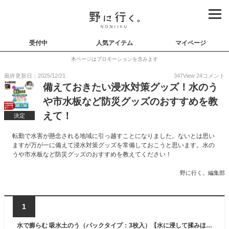
受付中
人気アイテム
マイページ
本ページはプロモーションを含みます
最終更新日：2025/12/21
347
View
24
コメント
備えておきたい浸水対策グッズ！水のう
や市水板など防災グッズのおすすめを教
えて！
決定
転勤で水害が懸念される地域に引っ越すことになりました。ないとは思い
ますが万が一に備えて浸水対策グッズを常備しておこうと思います。水の
うや市水板など防災グッズのおすすめを教えてください！
野に行く。編集部
1
水で膨らむ 吸水土のう（パックタイプ：3枚入）【水に浸して揉みほぐすだけで、素早く水害に対応！約4分で約15kgに!!】都市型の初期水害対策 土嚢 梅雨 豪雨 災害 浸水 浸水対策 防災用品 水嚢 水のう 線状降水帯【台風 停電対策】