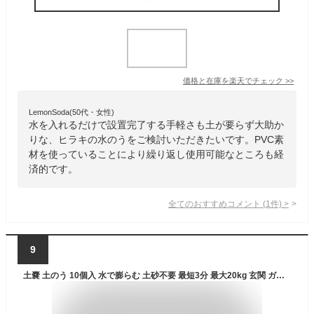
価格と在庫を
楽天
でチェック
>>
LemonSoda(50代・女性)
水を入れるだけで設置完了する手軽さも土が要らず大助か
りな、ヒラキの水のうをご検討いただきたいです。PVC素
材を使っていることにより繰り返し使用可能なところも経
済的です。
全てのおすすめコメント
(
1
件)
>
9
土嚢 土のう 10個入 水で膨らむ 土砂不要 最短3分 最大20kg 玄関 ガレージ 排水溝 約2.2m せき止める 大雨 豪雨 台風 水害 浸水対策 防災 防災用品 土嚢袋 緊急 簡易土のう 使い切り アイリスオーヤマ MKD-10 *