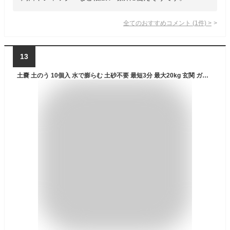
全てのおすすめコメント
(
1
件)
>
13
土嚢 土のう 10個入 水で膨らむ 土砂不要 最短3分 最大20kg 玄関 ガレージ 排水溝 約2.2m せき止める 大雨 豪雨 台風 水害 浸水対策 防災 防災用品 土嚢袋 緊急 簡易土のう 使い切り アイリスオーヤマ MKD-10 *