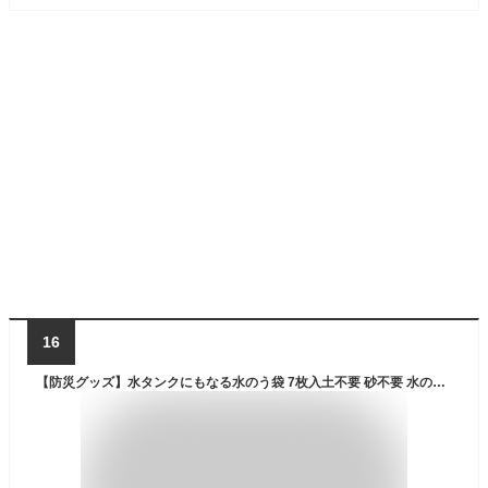
16
【防災グッズ】水タンクにもなる水のう袋 7枚入土不要 砂不要 水のう袋 水嚢 浸水防止 流水防止 水路誘導 水タンク 簡単 自然災害 飲み水用 水害対策 豪雨 台風 線状降水帯 緊急時 浸水防止 災害 防災 ゲリラ豪雨 都市型水害 記録的豪雨 断水 スマイルキッズ