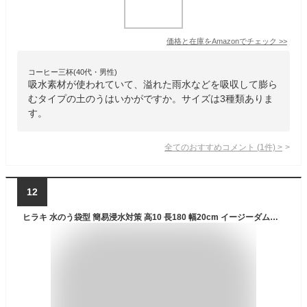
価格と在庫を
Amazon
でチェック
>>
コーヒー三杯(40代・男性)
吸水素材が使われていて、溢れた雨水などを吸収して膨ら
むタイプの土のうはいかがですか。サイズは3種類ありま
す。
全てのおすすめコメント
(
1
件)
>
12
ヒラキ 水のう袋型 簡易浸水対策 高10 長180 幅20cm イージーダム【簡単 早い 水のう 土不要 土のう 土嚢 砂袋 の代わり 災害 水害 浸水 対策 防災 水 止め 止水 漏水 雨水侵入 防災用品 防災グッズ ゲリラ豪雨 台風対策】【おしゃれ おすすめ】[CB99]