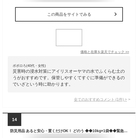
この商品をサイトでみる
価格と在庫を
楽天
でチェック
>>
ポポロろ(40代・女性)
災害時の浸水対策にアイリスオーヤマの水でふくらむ土の
うがおすすめです。保管しやすくてすぐに準備ができるの
でいざという時に助かります。
全てのおすすめコメント
(
1
件)
>
14
防災用品 あると安心・置くだけOK！ どのう ◆◆10kg×1袋◆◆緊急時、中身が入っているからすぐに使えますいざというときの防災用の備蓄品に【 土のう 土嚢 水害対策 浸水対策 台風対策 国産 安心 安全 災害対策 】送料無料(離島を除きます)