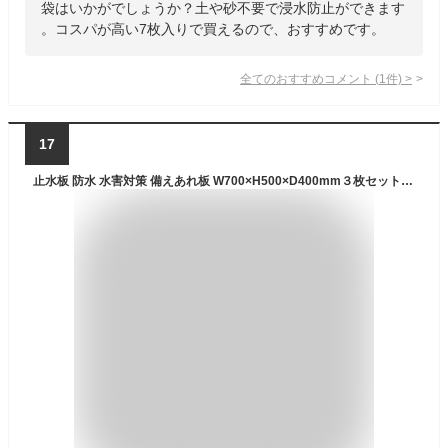
袋はいかがでしょうか？土や砂不要で浸水防止ができます
。コスパが高い7枚入りで買えるので、おすすめです。
全てのおすすめコメント
(
1
件)
>
17
止水板 防水 水害対策 備えあれ板 W700×H500×D400mm３枚セット ワニ印 専用クリップ9個付属 単重量2.3kg ポリエチレン 横濱ゼームス商会 日大工業 補強骨がついて強度UP 2020.06改良モデル そなえあれバン