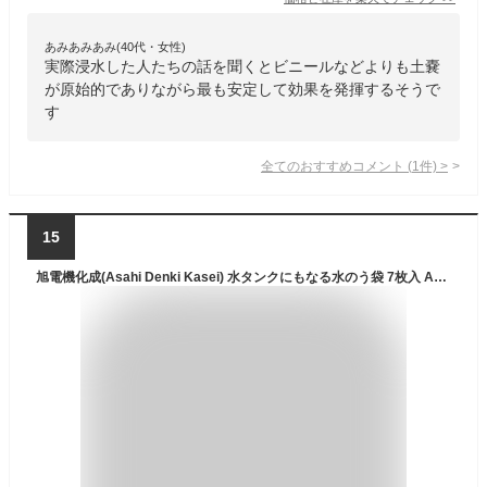
あみあみあみ(40代・女性)
実際浸水した人たちの話を聞くとビニールなどよりも土嚢
が原始的でありながら最も安定して効果を発揮するそうで
す
全てのおすすめコメント
(
1
件)
>
15
旭電機化成(Asahi Denki Kasei) 水タンクにもなる水のう袋 7枚入 ABO-2907 透明 30×12×高さ45cm(注水時)