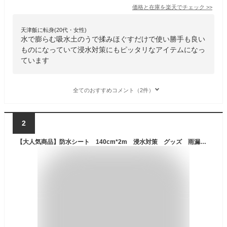
価格と在庫を
楽天
でチェック
>>
天津飯に転身(20代・女性)
水で膨らむ吸水土のうで揉みほぐすだけで使い勝手も良い
ものになっていて浸水対策にもピッタリなアイテムになっ
ています
全てのおすすめコメント（2件）
2
【大人気商品】防水シート 140cm*2m 浸水対策 グッズ 雨漏り対策 水害対策 台風対策 豪雨対策 洪水 シート ゲリラ豪雨対策