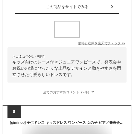
この商品をサイトでみる
価格と在庫を
楽天
でチェック
>>
ネコネコ(40代・男性)
キッズ向けのレース付きジュニアワンピースで、発表会や
お祝いの場にぴったりな上品なデザインと動きやすさを両
立させた可愛らしいドレスです。
全てのおすすめコメント（2件）
6
[giminuo] 子供ドレス キッズドレス ワンピース 女の子 ピアノ発表会 可愛い レーススカートプリンセス 長袖 ドレス フォーマル 結婚式 発表会 スクール 表彰式 式典 フラワーガール ウェディング 記念撮影 司会者 90 100 110 120 130 140 150cm (100cm, ベージュ)