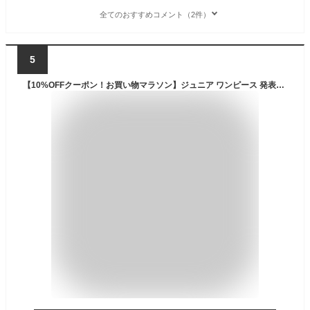
全てのおすすめコメント（2件）
5
【10%OFFクーポン！お買い物マラソン】ジュニア ワンピース 発表会 フォーマル 130cm 140cm 150cm 160cm 165cm ジュニアドレス 子供 ドレス ピアノ発表会 女の子 [ 中学生 ドレス シンプル 結婚式 コンクール 上品 ネイビー ブルー ボルドー 赤 サバンナ ]