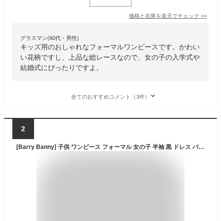
価格と在庫を
楽天
でチェック
>>
グラスマン(60代・男性)
キッズ用のおしゃれなフォーマルワンピースです。かわい
い花柄ですし、上品な総レースなので、女の子の入学式や
結婚式にぴったりですよ。
全てのおすすめコメント（3件）
2
[Barry Banny] 子供 ワンピース フォーマル 女の子 半袖 黒 ドレス パフスリーブ 角襟 白襟 レース裾 発表会 裏地付き キッズ 130