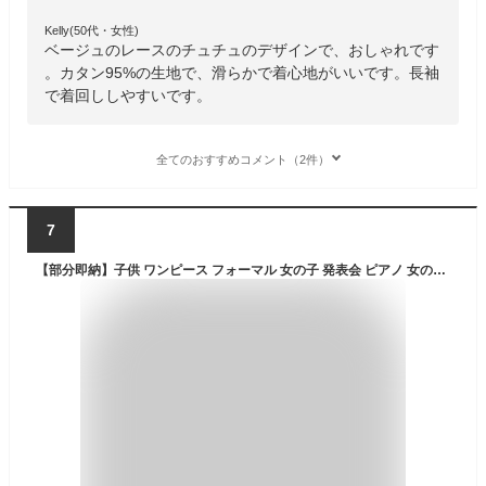
Kelly(50代・女性)
ベージュのレースのチュチュのデザインで、おしゃれです
。カタン95%の生地で、滑らかで着心地がいいです。長袖
で着回ししやすいです。
全てのおすすめコメント（2件）
7
【部分即納】子供 ワンピース フォーマル 女の子 発表会 ピアノ 女の子 日常服 ドレス 長袖 入学式 子供 ドレス フォーマル 子供服 韓国風 カラー切替 ジュニア キッズ 卒園式 フォーマル ワンピース 子供服 ドレス ピアノ 発表会 レース