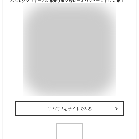
ベルメゾン フォーマル 襟元リボン 総レース ワンピース ドレス ◆ 100-130 ◆ ◇ 子供服 子ども 子供 キッズ 服 ワンピ 女の子 七五三 卒業式 入学式 春 秋 女児 おしゃれ シンプル 冠婚葬祭 お出かけ セレモニー 発表会 ピアノ発表会 入園 入学
この商品をサイトでみる