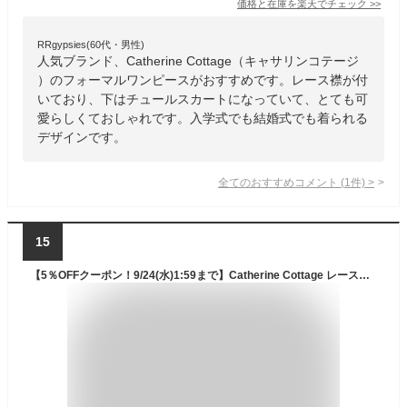
価格と在庫を
楽天
でチェック
>>
RRgypsies(60代・男性)
人気ブランド、Catherine Cottage（キャサリンコテージ
）のフォーマルワンピースがおすすめです。レース襟が付
いており、下はチュールスカートになっていて、とても可
愛らしくておしゃれです。入学式でも結婚式でも着られる
デザインです。
全てのおすすめコメント
(
1
件)
>
15
【5％OFFクーポン！9/24(水)1:59まで】Catherine Cottage レーススリーブワンピース 女の子 フォーマル きちんとワンピース きちんとワンピース・スカート 入学式 卒園式 黒 紺 ピンク ライラック キャサリンコテージ ワンピー