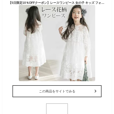
【5日限定10％OFFクーポン】レースワンピース 女の子 キッズ フォーマル ワンピース ホワイト 花柄 総レース 子供 子供服 白 ワンピース ロング サマードレス 半袖 長袖 膝下 マキシ プリンセス 小学生 ピアノ 発表会 結婚式 卒業式 入学式 ウェディング 七五三 お出かけ
この商品をサイトでみる