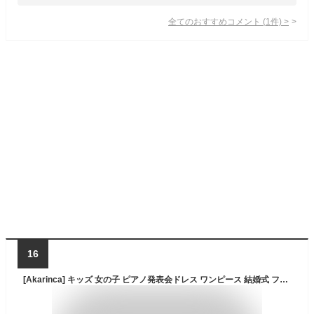
全てのおすすめコメント
(
1
件)
>
16
[Akarinca] キッズ 女の子 ピアノ発表会ドレス ワンピース 結婚式 フォーマル 紺レース ネイビー リボン 子供 エレガント 冠婚葬祭 衣装 (JP, 身長, 150, ネイビー)