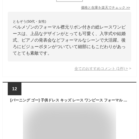
価格と在庫を
楽天
でチェック
>>
ともぞう(50代・女性)
ベルメゾンのフォーマル襟元リボン付きの総レースワンピ
ースは、上品なデザインがとっても可愛く、入学式や結婚
式、ピアノの発表会などフォーマルなシーンで大活躍。後
ろにビジューボタンがついていて細部にもこだわりがあっ
てとても素敵です。
全てのおすすめコメント
(
1
件)
>
12
[バーニング ゴー] 子供ドレス キッズ レース ワンピース フォーマル チュール ガールドレス ノースリーブ リボン付き スパンコール フラワー プリンセスドレス ジュニア ピアノ 発表会 結婚式 入園式 演奏会 お呼ばれ