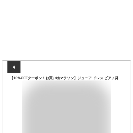
4
【10%OFFクーポン！お買い物マラソン】ジュニア ドレス ピアノ発表会 ドレス 140 150 160 165cm ワンピース フォーマル ロングドレス 子供 ドレス 子供服 女の子 [ 中学生 ジュニアドレス シンプル 結婚式 コンクール Camille カミーユ]