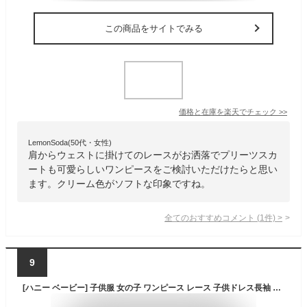
この商品をサイトでみる
価格と在庫を
楽天
でチェック
>>
LemonSoda(50代・女性)
肩からウェストに掛けてのレースがお洒落でプリーツスカ
ートも可愛らしいワンピースをご検討いただけたらと思い
ます。クリーム色がソフトな印象ですね。
全てのおすすめコメント
(
1
件)
>
9
[ハニー ベービー] 子供服 女の子 ワンピース レース 子供ドレス長袖 フレア プリンセス ドレス 結婚式 パーティー 入園式 発表会 普段着 通園 通学 (23#(対応115-129cm), ベージュ)