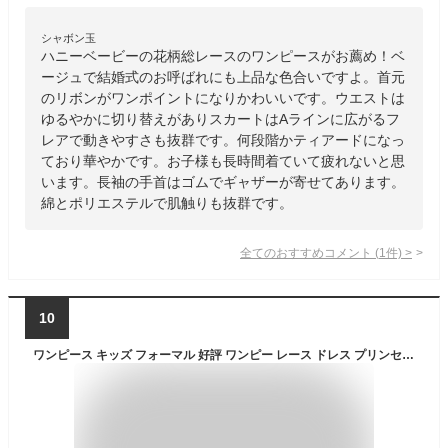
シャボン玉
ハニーベービーの花柄総レースのワンピースがお薦め！ベ
ージュで結婚式のお呼ばれにも上品な色合いですよ。首元
のリボンがワンポイントになりかわいいです。ウエストは
ゆるやかに切り替えがありスカートはAラインに広がるフ
レアで動きやすさも抜群です。何段階かティアードになっ
ており華やかです。お子様も長時間着ていて疲れないと思
います。長袖の手首はゴムでギャザーが寄せてあります。
綿とポリエステルで肌触りも抜群です。
全てのおすすめコメント
(
1
件)
>
10
ワンピース キッズ フォーマル 好評 ワンピー レース ドレス プリンセス おしゃれ フレアスリーブ 花柄 子供服 子供 服 子ども こども 女の子 七五三 結婚式 冠婚葬祭 発表会