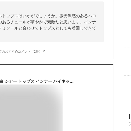
ルトップスはいかがでしょうか。微光沢感のあるベロ
のあるチュールが華やかで素敵だと思います。インナ
ャミソールと合わせてトップスとしても着回しできて
てのおすすめコメント（2件）
シースルー トップス 白 シアー トップス インナー ハイネック インナー レディース ホワイト 黒 カットソー シアー タートル トップス 春 夏 重ね着 長袖 tシャツ 薄手 タートルネック 透け感 メロー 柄 きれいめ チュール パワーネット 首元 フリル レース レイヤード