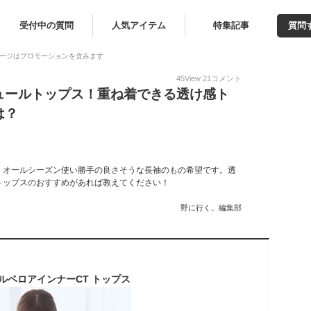
受付中の質問
人気アイテム
特集記事
質問
ージはプロモーションを含みます
45
View
21
コメント
ュールトップス！重ね着できる透け感ト
は？
！オールシーズン使い勝手の良さそうな長袖のもの希望です。透
トップスのおすすめがあれば教えてください！
野に行く。編集部
ュールベロアインナーCT トップス