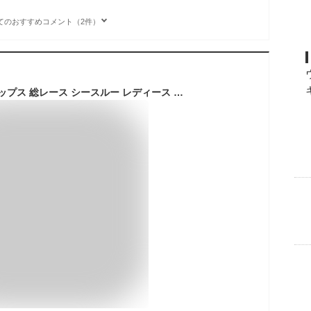
てのおすすめコメント（2件）
[PALAME] シアー トップス 総レース シースルー レディース 春 秋 肌見せ・重ね着・着回し力 高伸縮 ブラウス チュール メロー加工 ハイネック インナー 軽量 薄手 長袖 花柄 春 夏 秋 (無地ーライトグレー)