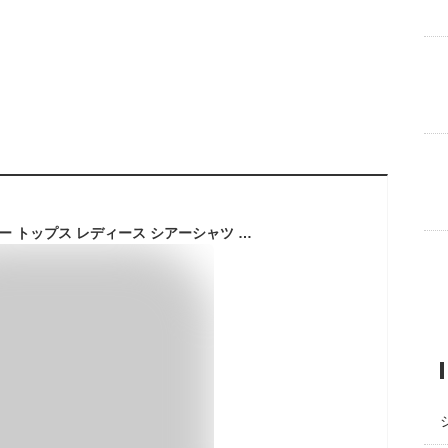
【SEYIXU】シースルー トップス レディース シアーシャツ メッシュ 透け感 重ね着 薄手 日よけ 韓国 ファッション セクシー かわいい 柔らかい UVカット チュール 長袖 Tシャツ 夏 (白, L)