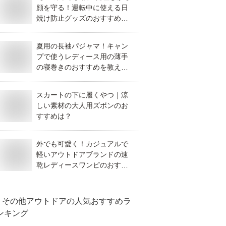
顔を守る！運転中に使える日
焼け防止グッズのおすすめを
教えてください。
夏用の長袖パジャマ！キャン
プで使うレディース用の薄手
の寝巻きのおすすめを教え
て！
スカートの下に履くやつ｜涼
しい素材の大人用ズボンのお
すすめは？
外でも可愛く！カジュアルで
軽いアウトドアブランドの速
乾レディースワンピのおすす
めは？
その他アウトドア
の人気おすすめラ
ンキング