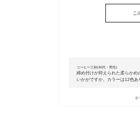
こ
コーヒー三杯(40代・男性)
締め付けが抑えられた柔らかめ
いかがですか。カラーは12色あ
全