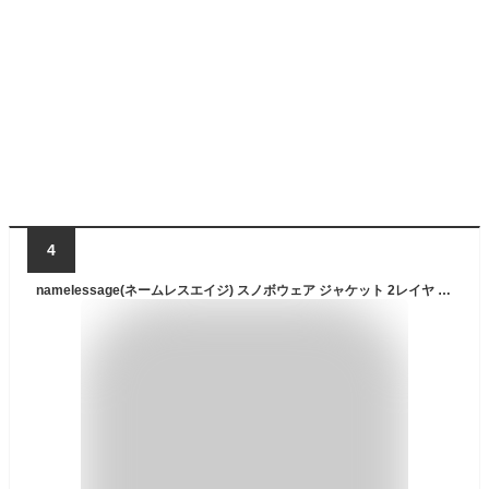
4
namelessage(ネームレスエイジ) スノボウェア ジャケット 2レイヤ メンズ レディース 単品 7サイズ 耐水圧20,000mm age-721 スカイブルー 3Lサイズ スノーウェア スノボウェア