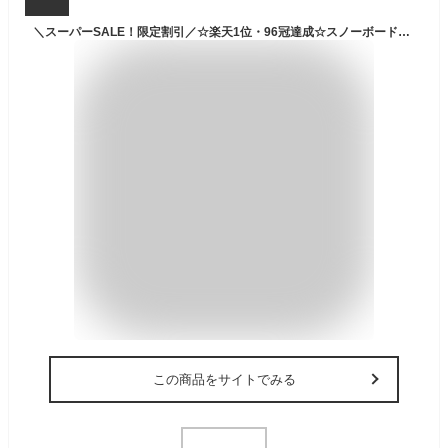
＼スーパーSALE！限定割引／☆楽天1位・96冠達成☆スノーボードウェア スキーウェア レディース メンズ 上下セット セットアップ 中綿 裏起毛 撥水 防風 ボードウェア スノボウェア スノーボード スノボー スキー スノボーウェア スノーウェア 男女兼用 防寒 大きいサイズ
この商品をサイトでみる