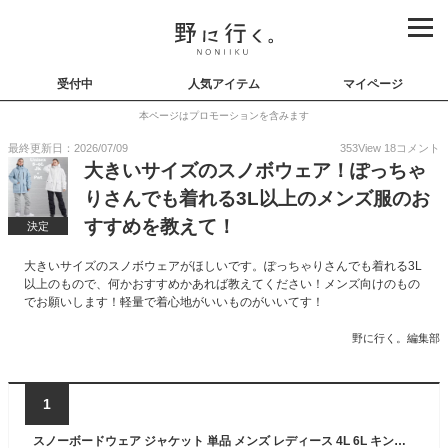
受付中
人気アイテム
マイページ
本ページはプロモーションを含みます
最終更新日：2026/07/09
353
View
18
コメント
大きいサイズのスノボウェア！ぽっちゃ
りさんでも着れる3L以上のメンズ服のお
すすめを教えて！
決定
大きいサイズのスノボウェアがほしいです。ぽっちゃりさんでも着れる3L
以上のもので、何かおすすめかあれば教えてください！メンズ向けのもの
でお願いします！軽量で着心地がいいものがいいてす！
野に行く。編集部
1
スノーボードウェア ジャケット 単品 メンズ レディース 4L 6L キングサイズ スキーウェア ボードウェア スノボウェア スノボーウェア スノボー ウェア ウエア スノーボード スノボ スノボー スキー スノーウェア おしゃれ 大きいサイズ POJ-40KING 《MDW》