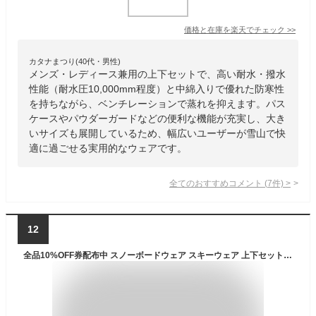
価格と在庫を
楽天
でチェック
>>
カタナまつり(40代・男性)
メンズ・レディース兼用の上下セットで、高い耐水・撥水
性能（耐水圧10,000mm程度）と中綿入りで優れた防寒性
を持ちながら、ベンチレーションで蒸れを抑えます。パス
ケースやパウダーガードなどの便利な機能が充実し、大き
いサイズも展開しているため、幅広いユーザーが雪山で快
適に過ごせる実用的なウェアです。
全てのおすすめコメント
(
7
件)
>
12
全品10%OFF券配布中 スノーボードウェア スキーウェア 上下セット メンズ レディース パンツ ジャケット ボード ウェア スノボ ウェア スノボー ウェア スノー ウェア ウエア 大きいサイズ おしゃれ スノーボード スキー 中綿 撥水 防風 防寒 着 PSET-43 【MDW】