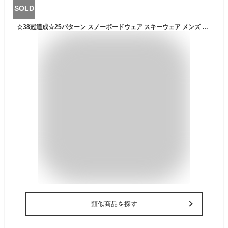
SOLD
☆38冠達成☆25パターン スノーボードウェア スキーウェア メンズ レディース 上下セット セットアップ 中綿 裏起毛 撥水 防風 ボードウェア スノボ ウェア スノーボード スノボー スキー スノボーウェア スノーウェア トップス ズボン ジャケット パンツ 人気
類似商品を探す