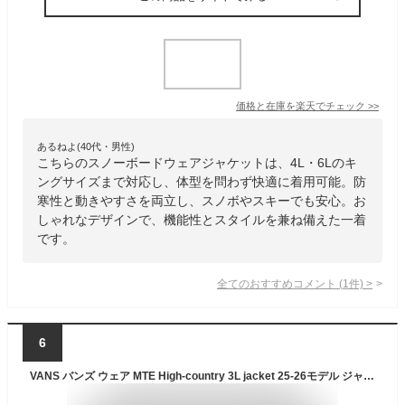
価格と在庫を
楽天
でチェック
>>
あるねよ(40代・男性)
こちらのスノーボードウェアジャケットは、4L・6Lのキ
ングサイズまで対応し、体型を問わず快適に着用可能。防
寒性と動きやすさを両立し、スノボやスキーでも安心。お
しゃれなデザインで、機能性とスタイルを兼ね備えた一着
です。
全てのおすすめコメント
(
1
件)
>
6
VANS バンズ ウェア MTE High-country 3L jacket 25-26モデル ジャケット