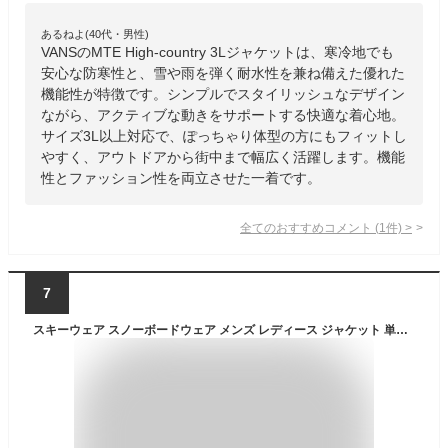
あるねよ(40代・男性)
VANSのMTE High-country 3Lジャケットは、寒冷地でも
安心な防寒性と、雪や雨を弾く耐水性を兼ね備えた優れた
機能性が特徴です。シンプルでスタイリッシュなデザイン
ながら、アクティブな動きをサポートする快適な着心地。
サイズ3L以上対応で、ぽっちゃり体型の方にもフィットし
やすく、アウトドアから街中まで幅広く活躍します。機能
性とファッション性を両立させた一着です。
全てのおすすめコメント
(
1
件)
>
7
スキーウェア スノーボードウェア メンズ レディース ジャケット 単品 ボード ウェア スノボ ウェア スノボー ウェア スノー ウェア ウエア おしゃれ 大きいサイズ 上 スノーボード スキー アウトドア 保温 中綿 撥水 防風 防寒 着 耐水 POJ-361ST《MDW》