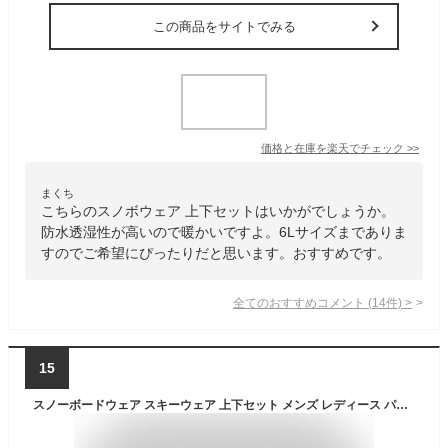
この商品をサイトでみる
価格と在庫を
楽天
でチェック
>>
まくち
こちらのスノボウェア 上下セットはいかがでしょうか。
防水透湿性が高いので暖かいですよ。6Lサイズまでありま
すのでご希望にぴったりだと思います。おすすめです。
全てのおすすめコメント
(
14
件)
>
15
スノーボードウェア スキーウェア 上下セット メンズ レディース パンツ ジャケット ボード ウェア スノボ ウェア ウェア スノー ウェア ウエア 大きいサイズ おしゃれ スノーボード スキー アウトドア 中綿 撥水 防風 防寒 着 PISET-46PJB 《MDW》