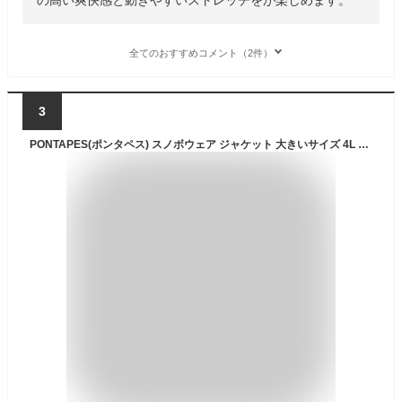
全てのおすすめコメント（2件）
3
PONTAPES(ポンタペス) スノボウェア ジャケット 大きいサイズ 4L 6L 全6色 メンズ 耐水圧10,000mm POJ-40KING ブラック 4Lサイズ スノーウェア スノボウェア スキーウェア ウエア 男性用 滑雪服 ビッグサイズ