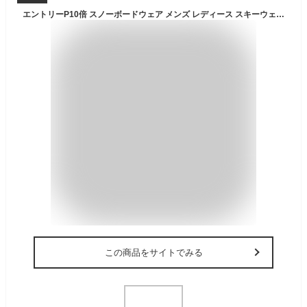
エントリーP10倍 スノーボードウェア メンズ レディース スキーウェア ボードウェア スノボウェア スノボーウェア ボードウェア スノボー ウェア ウエア 上下セット パンツ ジャケット スノーボード スノボ スノボー スキー スノーウェア 大きいサイズ NS-42 《MDW》
この商品をサイトでみる