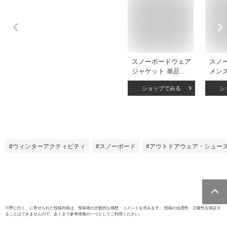
スノーボードウェア
スノ
ジャケット 単品 メ
メン
ンズ レディース 4L
ジャ
ショップでみる
シ
6L キングサイズ ス
ウェ
キーウェア ボード
ア 上 
ウェア スノボウェ
ェア 
ア スノボーウェア
ルレ
スノボー ウェア ウ
XXS/X
エア スノーボード
XXL J
ウィンターアクティビティ
スノーボード
アウトドアウェア・シュー
スノボ スノボー ス
キー スノーウェア
おしゃれ 大きいサ
イズ POJ-40KING
《MDW》
※
野に行く。
に寄せられた投稿内容は、投稿者の主観的な感想・コメントを含みます。 投稿の信憑性・正確性を保証す
ることはできませんので、あくまで参考情報の一つとしてご利用ください。