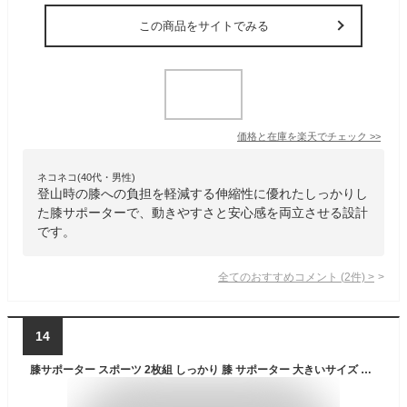
この商品をサイトでみる
価格と在庫を
楽天
でチェック
>>
ネコネコ(40代・男性)
登山時の膝への負担を軽減する伸縮性に優れたしっかりし
た膝サポーターで、動きやすさと安心感を両立させる設計
です。
全てのおすすめコメント
(
2
件)
>
14
膝サポーター スポーツ 2枚組 しっかり 膝 サポーター 大きいサイズ 保護 ひざサポーター 登山 ゴルフ バスケ バレーボール ランニング ジュニア 高齢者 カーフスリーブ ブラック