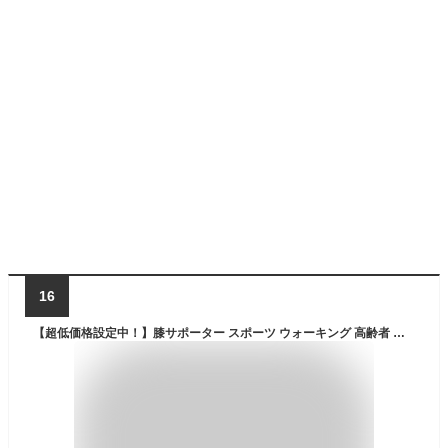
16
【超低価格設定中！】膝サポーター スポーツ ウォーキング 高齢者 運動 痛み軽減 保護 固定 左右兼用 大きいサイズ 登山 ゴルフ バスケ バレーボール ランニング 関節痛 膝の痛み 男女兼用 靭帯炎 半月板 膝 関節 転倒防止 軽減 鵞足炎 KouCospa 高コスパ koucospa