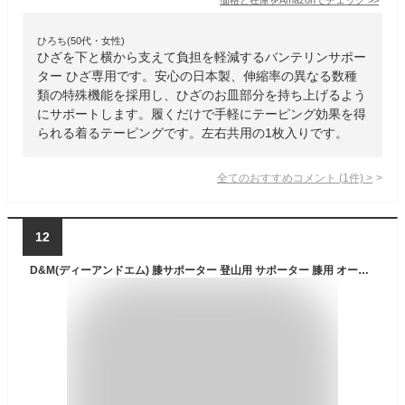
ひろち(50代・女性)
ひざを下と横から支えて負担を軽減するバンテリンサポー
ター ひざ専用です。安心の日本製、伸縮率の異なる数種
類の特殊機能を採用し、ひざのお皿部分を持ち上げるよう
にサポートします。履くだけで手軽にテーピング効果を得
られる着るテーピングです。左右共用の1枚入りです。
全てのおすすめコメント
(
1
件)
>
12
D&M(ディーアンドエム) 膝サポーター 登山用 サポーター 膝用 オープンタイプ Mサイズ 黒 左右兼用 1個入 日本製 WK-800 膝山保護太郎 軽量 固定 サポート 通気性 登山 トレッキング ハイキング ユニセックス