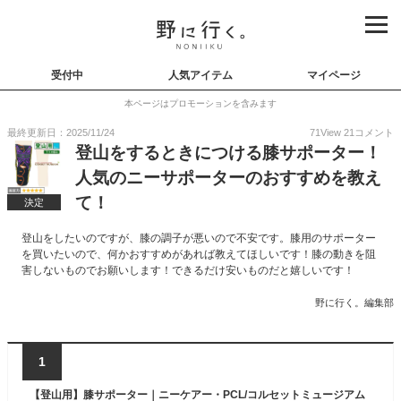
受付中
人気アイテム
マイページ
本ページはプロモーションを含みます
最終更新日：2025/11/24
71
View
21
コメント
登山をするときにつける膝サポーター！
人気のニーサポーターのおすすめを教え
て！
決定
登山をしたいのですが、膝の調子が悪いので不安です。膝用のサポーター
を買いたいので、何かおすすめがあれば教えてほしいです！膝の動きを阻
害しないものでお願いします！できるだけ安いものだと嬉しいです！
野に行く。編集部
1
【登山用】膝サポーター｜ニーケアー・PCL/コルセットミュージアム