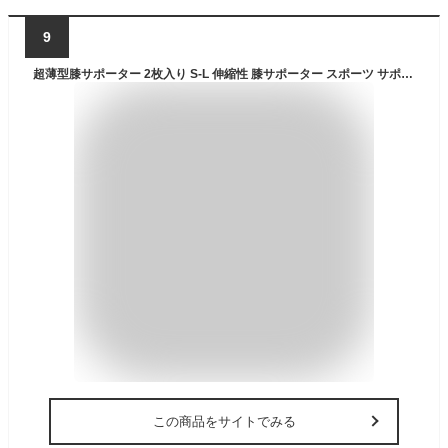
9
超薄型膝サポーター 2枚入り S-L 伸縮性 膝サポーター スポーツ サポーター ニーガード 膝ベルト ひざ ヒザ 膝 プロテクター 膝皿固定 膝固定 膝痛 ひざ痛 関節 保護 怪我防止 傷害予防 関節靭帯保護 スポーツケア 男女兼用 登山 ランニング
この商品をサイトでみる