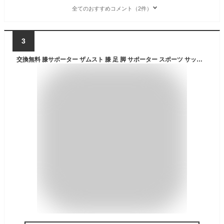
全てのおすすめコメント（2件）
3
交換無料 膝サポーター ザムスト 膝 足 脚 サポーター スポーツ サッカー フットサル バレーボール バレー バスケットボール バスケ ゴルフ 野球 テニス 陸上 バドミントン 黒 ブラック メンズ レディース 男 女 おすすめ EK-5