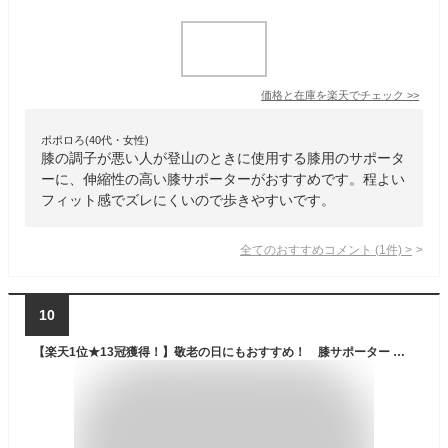
価格と在庫を
楽天
でチェック
>>
ポポロろ(40代・女性)
膝の調子が悪い人が登山のときに使用する膝用のサポータ
ーに、伸縮性の高い膝サポーターがおすすめです。程よい
フィット感でズレにくいので歩きやすいです。
全てのおすすめコメント
(
1
件)
>
10
【楽天1位★13冠獲得！】敬老の日にもおすすめ！ 膝サポーター スポーツ ひざ 関節痛 柔らかい 締め付けない 膝の痛み 左右兼用 片足1枚入り イフミック IFMC. 夏用 保温 冷え対策 高齢者 転倒防止 変形性膝関節症 女性用 男性用 半月板損傷 痛み《サポーター》