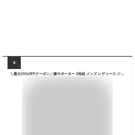
4
＼最大15%OFFクーポン／膝サポーター 2枚組 メンズ レディース ジュニア 高齢者 スポーツ 登山 ゴルフ バスケ バレーボール カーフスリーブ ニーリフレクター 保護 伸縮性