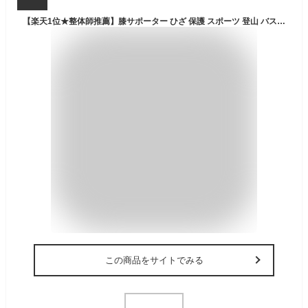
【楽天1位★整体師推薦】膝サポーター ひざ 保護 スポーツ 登山 バスケ バレー 固定 保温 関節 怪我 保護 洗える 軽量 通気 マジックテープ 男女兼用 高齢者 運動 膝用 補助 アウトドア Ex.supporter
この商品をサイトでみる