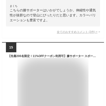
まくち
こちらの膝サポーターはいかがでしょうか。伸縮性や通気
性が抜群なので登山にぴったりだと思います。カラーバリ
エーションも豊富ですよ。
全てのおすすめコメント
(
3
件)
>
15
【先着200名限定！11%OFFクーポン利用可】膝サポーター スポーツ V型ベルト 膝蓋骨ケア 膝 サポーター 変形性膝関節症 サポーター 膝 夏用 登山 作業用 高通気性 薄手 半月板損傷 関節靭帯保護 変形性膝関節症 高齢者 痛み 関節痛 メッシュ サッカー