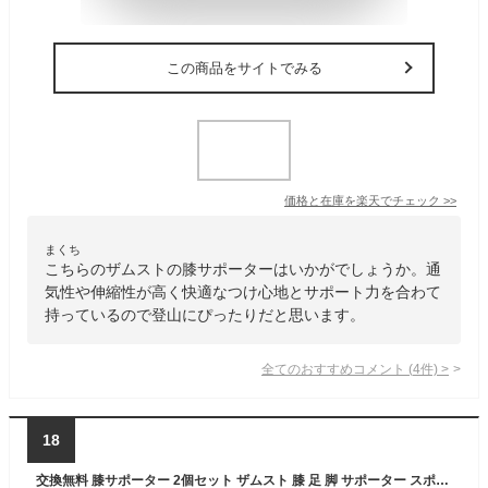
この商品をサイトでみる
価格と在庫を
楽天
でチェック
>>
まくち
こちらのザムストの膝サポーターはいかがでしょうか。通
気性や伸縮性が高く快適なつけ心地とサポート力を合わて
持っているので登山にぴったりだと思います。
全てのおすすめコメント
(
4
件)
>
18
交換無料 膝サポーター 2個セット ザムスト 膝 足 脚 サポーター スポーツ サッカー フットサル バレーボール バレー バスケットボール バスケ 陸上 バドミントン 黒 大きいサイズ 3L L メンズ レディース 男 女 おすすめ EK-3