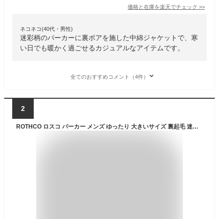
価格と在庫を
楽天
でチェック
>>
ネコネコ(40代・男性)
迷彩柄のパーカーに裏ボアを施した中綿ジャケットで、寒
い日でも暖かく過ごせるカジュアルなアイテムです。
全てのおすすめコメント（4件）
2
ROTHCO ロスコ パーカー メンズ ゆったり 大きいサイズ 裏起毛 迷彩 カモフラージュ 総柄 スウェット プルオーバー 薄手 ルームウェア 部屋着 ブランド アメカジ ミリタリー カジュアル アウトドア サバゲー USAモデル スーパーセール 12月