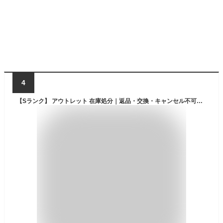
4
【Sランク】 アウトレット 在庫処分｜返品・交換・キャンセル不可｜ロスコ パーカー プルオーバー メンズ レディース 大きいサイズ 米軍 ブランド ROTHCO ミリタリー 迷彩 [OUTLET] スーパーセール 12月