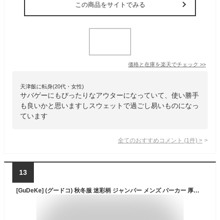
この商品をサイトでみる
価格と在庫を
楽天
でチェック
>>
天津飯に転身(20代・女性)
サバゲーにもぴったりなアウターになっていて、使い勝手
も良いかと思いますしスウェットで過ごし易いものになっ
ています
全てのおすすめコメント
(
1
件)
>
13
[GuDeKe] (グードコ) 秋冬服 迷彩柄 ジャンパー メンズ パーカー 厚手 裏起毛 もこもこ 防寒 ミリタリージャケット アウトドア スポーツウェアー モスグリーン4XL