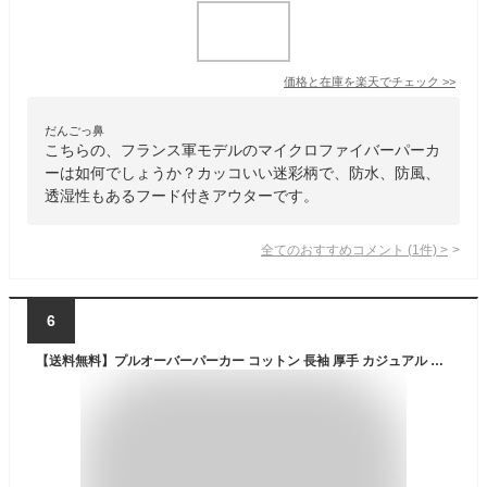
価格と在庫を
楽天
でチェック
>>
だんごっ鼻
こちらの、フランス軍モデルのマイクロファイバーパーカ
ーは如何でしょうか？カッコいい迷彩柄で、防水、防風、
透湿性もあるフード付きアウターです。
全てのおすすめコメント
(
1
件)
>
6
【送料無料】プルオーバーパーカー コットン 長袖 厚手 カジュアル 綿 秋 トレーナー パーカー カモフラ 冬 防寒 厚手 トップス 薄手＆裏起毛