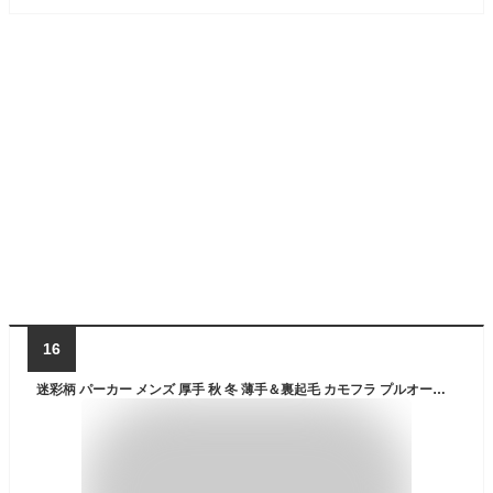
16
迷彩柄 パーカー メンズ 厚手 秋 冬 薄手＆裏起毛 カモフラ プルオーバーパーカー トレーナー 長袖 防寒 トップス カジュアル 綿 コットン フード付き あったか 送料無料