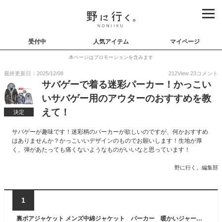
受付中
人気アイテム
マイページ
本ページはプロモーションを含みます
最終更新日：2025/12/08
212
View
23
コメント
サバゲーで着る迷彩パーカー！かっこい
いサバゲー用のアウターのおすすめを教
えて！
決定
サバゲーが趣味です！迷彩柄のパーカーが欲しいのですが、何かおすすめ
はありませんか？かっこいいデザインのものでお願いします！生地が厚
く、弾があたっても痛くないようなものがいいなと思っています！
野に行く。編集部
1
裏ボアジャケット メンズ中綿ジャケット パーカー 暖かいジャージ＆厚手パーカ 迷彩冬用ジャンパーブルゾン カジュアルもこもこアウター ブルー グリーン