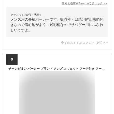
価格と在庫を
Amazon
でチェック
>>
グラスマン(60代・男性)
メンズ用の長袖パーカーです。吸湿性・日焼け防止機能付
きなので着心地がよく、迷彩柄なのでサバゲー用にふさわ
しいですよ。
全てのおすすめコメント
(
1
件)
>
9
チャンピオン パーカー ブランド メンズ スウェット フード付き フーディ 裏起毛 裏フリース カモ柄 カモフラージュ 秋 冬 迷彩 綿混 アクションスタイル プルオーバー Champion スウェットパーカー C3A111 新作 大きいサイズ 有