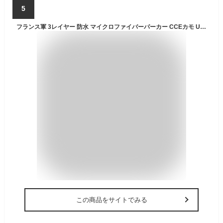
5
フランス軍 3レイヤー 防水 マイクロファイバーパーカー CCEカモ USED JP108UN 実物ミリタリー 軍モノ 軍物 メンズ フード付き レインジャケット アウター コート JKT 防水 透湿 雨具 防風 コンバット フィールド 迷彩柄 カモフラージュ フレンチアーミー
この商品をサイトでみる