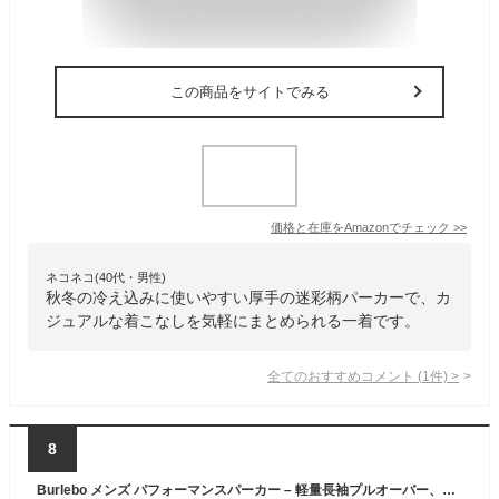
この商品をサイトでみる
価格と在庫を
Amazon
でチェック
>>
ネコネコ(40代・男性)
秋冬の冷え込みに使いやすい厚手の迷彩柄パーカーで、カ
ジュアルな着こなしを気軽にまとめられる一着です。
全てのおすすめコメント
(
1
件)
>
8
Burlebo メンズ パフォーマンスパーカー – 軽量長袖プルオーバー、アスレチックフィット、吸湿性、日焼け防止, オリジナルマガモ迷彩, Small