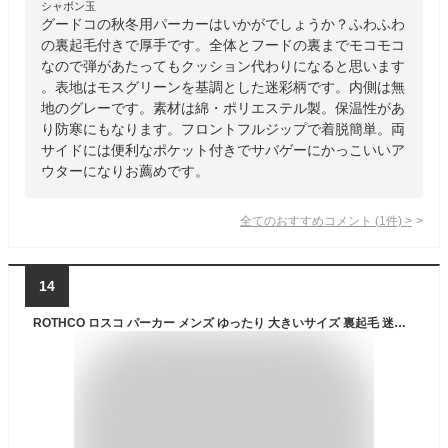
シャボン玉
グードコの秋冬用パーカーはいかがでしょうか？ふわふわ
の裏起毛付きで厚手です。全体とフードの裏までモコモコ
なので弾があたってもクッション代わりになると思います
。表地はモスグリーンを基調とした迷彩柄です。内側は無
地のグレーです。素材は綿・ポリエステル製。保温性があ
り防寒にもなります。フロントフルジップで着脱簡単。両
サイドには便利なポケット付きでサバゲーにかっこいいア
ウターになりお薦めです。
全てのおすすめコメント
(
1
件)
>
14
ROTHCO ロスコ パーカー メンズ ゆったり 大きいサイズ 裏起毛 迷彩 カモフラージュ 総柄 スウェット プルオーバー ルームウェア 部屋着 ブランド アメカジ ミリタリー カジュアル アウトドア サバゲー USAモデル