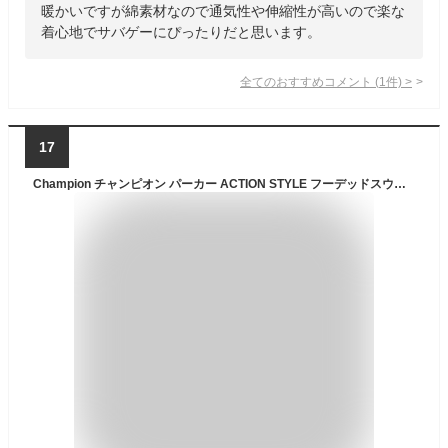
暖かいですが綿素材なので通気性や伸縮性が高いので楽な
着心地でサバゲーにぴったりだと思います。
全てのおすすめコメント
(
1
件)
>
17
Champion チャンピオン パーカー ACTION STYLE フーデッドスウェットシャツ アクションスタイル スーパーフーディー ビッグフード オーバーサイズ フーディー 裏起毛 リラックスフィット スーパーフリース ミリタリー 迷彩 カモフラ クラシック 長袖 冬 暖かい 丈夫