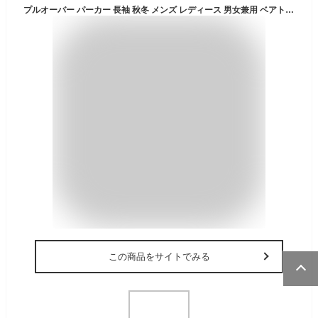
プルオーバー パーカー 長袖 秋冬 メンズ レディース 男女兼用 ベアトップ カップル お揃い ミリタリー カモフラージュ 迷彩柄 アメカジ カジュアル ポケット フード付き 厚手 防寒着 アウター おしゃれ 男子 レジャー スポーツ 20代 30代 40代 ギフト プレゼント 送料無料
この商品をサイトでみる