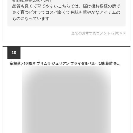
天津飯に転身(20代・女性)
品質も良くて育てやすいこちらでは、届け後お客様の所で
良く育つビオラでコスパ良くて色味も華やかなアイテムの
ものになっています
全てのおすすめコメント
(
2
件)
>
10
宿根草 バラ咲き プリムラ ジュリアン ブライダルベル 1株 花苗 冬咲き 苗 鉢植え 庭植え ガーデニング 寄せ植え等に 花の苗