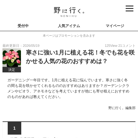
受付中
人気アイテム
マイページ
本ページはプロモーションを含みます
最終更新日：2026/05/19
125
View
21
コメント
寒さに強い1月に植える花！冬でも花を咲
かせる人気の花のおすすめは？
決定
ガーデニング一年目です。1月に植える花に悩んでいます。寒さに強く冬
の間も花を咲かせてくれるもののおすすめはありますか？ガーデンシクラ
メンやビオラ、アネモネなどを考えていますが他にも寄せ植えにおすすめ
のものがあれば教えてください。
野に行く。編集部
1