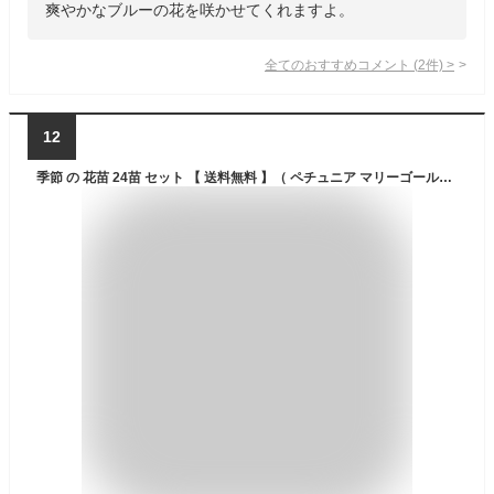
爽やかなブルーの花を咲かせてくれますよ。
全てのおすすめコメント
(
2
件)
>
12
季節 の 花苗 24苗 セット 【 送料無料 】（ ペチュニア マリーゴールド ロベリア バーベナ など 草花 福袋 ♪ ） 花苗セット 花 早春 春 花壇 庭 寄せ植え ガーデニング 母の日 誕生日 お祝い 土っ子倶楽部