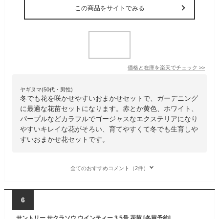
この商品をサイトでみる
価格と在庫を
楽天
でチェック
>>
ヤギヌマ(50代・男性)
冬でも花を咲かせやすいおまかせセットで、ガーデニング
に最適な花苗セットになります。赤とか黄色、ホワイト、
パープルなどカラフルでゴージャスなエクステリアになり
やすいキレイな花がそろい、育てやすくて冬でも生育しや
すいおまかせ花セットです。
全てのおすすめコメント（2件）
6
サントリー サクラソウ ウインティー 3.5号 花苗 [冬苗予約]