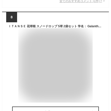
全てのおすすめコメント
(
1
件)
>
8
ＩＴＡＮＳＥ 花球根 スノードロップ 5球 2袋セット 学名： Galanthus elwesii タイプ： ヒガンバナ科 ガランサス属 別名： 待雪草 (マツユキソウ) 開花時期が2～3月 早春の訪れを知らせてくれる可憐な花が特徴 花色は純白 群生させるととても素敵