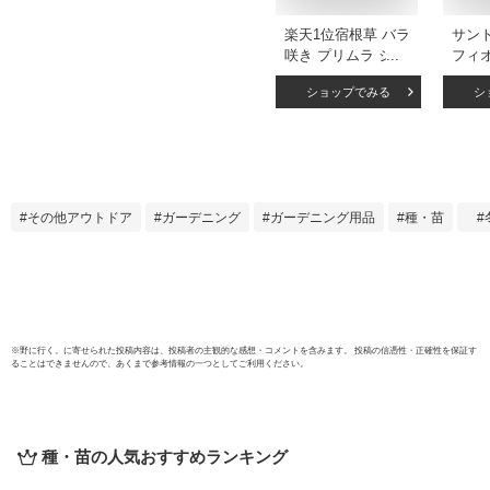
楽天1位宿根草 バラ
サン
咲き プリムラ ジュ
フィオ
リアン いちごのミ
ポッ
ショップでみる
シ
ルフィーユ 1株 花
ヴィオ
苗 冬咲き 苗 鉢植え
予約]
庭植え ガーデニン
オラ
グ 寄せ植え等に
その他アウトドア
ガーデニング
ガーデニング用品
種・苗
※
野に行く。
に寄せられた投稿内容は、投稿者の主観的な感想・コメントを含みます。 投稿の信憑性・正確性を保証す
ることはできませんので、あくまで参考情報の一つとしてご利用ください。
種・苗
の人気おすすめランキング