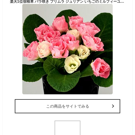
楽天1位宿根草 バラ咲き プリムラ ジュリアン いちごのミルフィーユ 1株 花苗 冬咲き 苗 鉢植え 庭植え ガーデニング 寄せ植え等に
この商品をサイトでみる