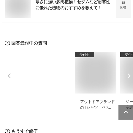
寒さに強い多肉植物！セダムなど耐寒性
18
に優れた植物のおすすめを教えて！
回答
回答受付中の質問
受付中
受付
アウトドアブランド
ジ
のTシャツ｜ペアで
空
もおしゃれな街着向
テ
きレディースのおす
お
すめは？
もうすぐ終了