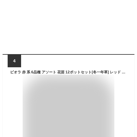
4
ビオラ 赤 系 6品種 アソート 花苗 12ポットセット[冬一年草] レッド ピンク ヴィオラ 人気ビオラ生産者 エフェクト Effect 品質重視