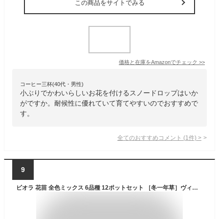
この商品をサイトでみる
価格と在庫を
Amazon
でチェック
>>
コーヒー三杯(40代・男性)
小ぶりでかわいらしいお花を付けるスノードロップはいか
がですか。耐候性に優れていて育てやすいのでおすすめで
す。
全てのおすすめコメント
(
1
件)
>
9
ビオラ 花苗 全色ミックス 6品種 12ポットセット ［冬一年草］ヴィオラ 人気ビオラ生産者 エフェクト Effect 品質重視