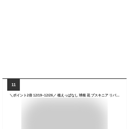
11
＼ポイント2倍 12/19~12/26／ 植えっぱなし 球根 花 プスキニア リバノチカ 選べるセット 5球〜36球 小球根【お届け中 小球根 送料無料（一部セットを除く)】 Puschkinia scilloides 花の球根 秋植え球根 耐寒性 冬 庭植え 花壇 春 野放し球根 【2025BU】【mail】