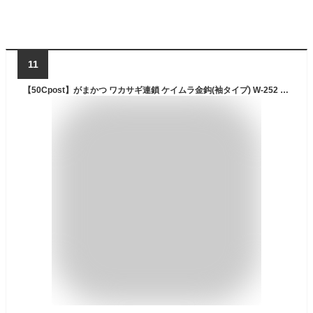
11
【50Cpost】がまかつ ワカサギ連鎖 ケイムラ金鈎(袖タイプ) W-252 針1号 ハリス0.2号(gama-661385)｜わかさぎ ワカサギ 公魚 仕掛 針 ハリ はり 餌 山中湖 ドーム 入鹿池 桧原湖 野尻湖 岩洞湖 川 湖 池 淡水 釣り 釣具 わかさぎ仕掛 ワカサギ仕掛 釣針