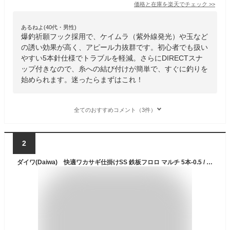
価格と在庫を
楽天
でチェック
>>
あるねよ(40代・男性)
爆釣祈願フック採用で、ケイムラ（紫外線発光）や玉など
の誘い効果が高く、アピール力抜群です。初心者でも扱い
やすい5本針仕様でトラブルを軽減。さらにDIRECTスナ
ップ付きなので、糸への結び付けが簡単で、すぐに釣りを
始められます。迷ったらまずはこれ！
全てのおすすめコメント（3件）
2
ダイワ(Daiwa) 快適ワカサギ仕掛けSS 鉄板フロロ マルチ 5本-0.5 / ワカサギ釣り ワカサギ仕掛 【釣具 釣り具】