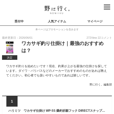
受付中
人気アイテム
マイページ
本ページはプロモーションを含みます
最終更新日：2026/06/01
272
View
22
コメント
ワカサギ釣り仕掛け｜最強のおすすめ
は？
決定
ワカサギ釣りを始めたいです！現在、釣果が上がる最強の仕掛けを探して
います。ダイワ・バリバスなどのメーカーでおすすめのものがあれば教え
てください。初心者でも扱いやすいものであれば嬉しいです。
野に行く。編集部
1
ハリミツ ワカサギ仕掛け WP-5S 爆釣祈願フック DIRECTスナップ メール便対応可能