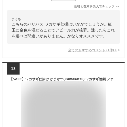
価格と在庫を
楽天
でチェック
>>
まくち
こちらのバリバス ワカサギ仕掛はいかがでしょうか。紅
玉に金色を混ぜることでアピール力が抜群。迷ったらこれ
を選べば間違いがありません。かなりオススメです。
全てのおすすめコメント
(
1
件)
>
13
【SALE】ワカサギ仕掛け がまかつ(Gamakatsu) ワカサギ連鎖 ファイバーケイムラ金鈎 5本仕掛2-0.3 5個セット 5本仕掛け 送料無料