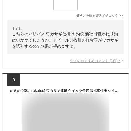
価格と在庫を
楽天
でチェック
>>
まくち
こちらのバリバス ワカサギ仕掛け 釣頃 新秋田狐かねり鈎
はいかがでしょうか。アピール力抜群の紅金玉がワカサギ
を誘引するので釣果が望めますよ。
全てのおすすめコメント
(
1
件)
>
8
がまかつ(Gamakatsu) ワカサギ連鎖 ケイムラ金鈎 狐 6本仕掛 ケイムラゴールド 2-0.3号 W-253