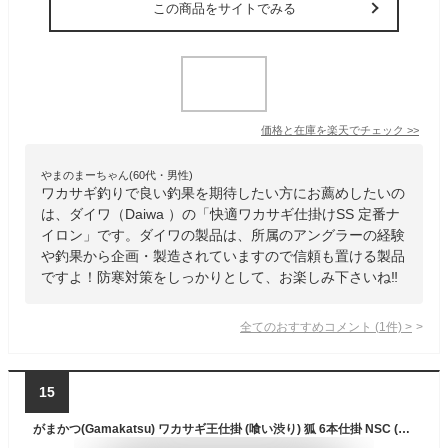
この商品をサイトでみる
価格と在庫を
楽天
でチェック
>>
やまのまーちゃん(60代・男性)
ワカサギ釣りで良い釣果を期待したい方にお薦めしたいの
は、ダイワ（Daiwa ）の「快適ワカサギ仕掛けSS 定番ナ
イロン」です。ダイワの製品は、所属のアングラーの経験
や釣果から企画・製造されていますので信頼も置ける製品
ですよ！防寒対策をしっかりとして、お楽しみ下さいね‼️
全てのおすすめコメント
(
1
件)
>
15
がまかつ(Gamakatsu) ワカサギ王仕掛 (喰い渋り) 狐 6本仕掛 NSC (ナノスムースコート) 1-0.25号 W-255