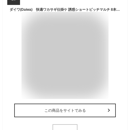
ダイワ(Daiwa) 快適ワカサギ仕掛ケ 誘惑ショートピッチマルチ 8本-1.5 ケイムラカラーフック / ワカサギ釣り ワカサギ仕掛け 【釣具 釣り具】
この商品をサイトでみる