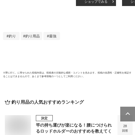
ショップでみる
シ
スナップ メール便
チ 5本
対応可能
ギ釣
掛 
具】
釣り
釣り用品
最強
※
野に行く。
に寄せられた投稿内容は、投稿者の主観的な感想・コメントを含みます。 投稿の信憑性・正確性を保証す
ることはできませんので、あくまで参考情報の一つとしてご利用ください。
釣り用品
の人気おすすめランキング
決定
竿の持ち運びが楽になる！腰につけられ
28
るロッドホルダーのおすすめを教えてく
回答