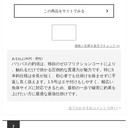
この商品をサイトでみる
価格と在庫を
楽天
でチェック
>>
あるねよ(40代・男性)
バリバスの釣頃は、独自のゼロフリクションコートにより
、触れるだけで掛かる圧倒的な貫通力が魅力です。特に5
本鈎仕様は全長が短く、初心者でも仕掛けを絡ませずに手
返し良く扱えます。1.5号はエサ付けもしやすく、幅広い
魚体サイズに対応できるため、最初の一歩で確実に釣果を
上げたい方に最適な最強仕掛けです。
全てのおすすめコメント
(
1
件)
>
7