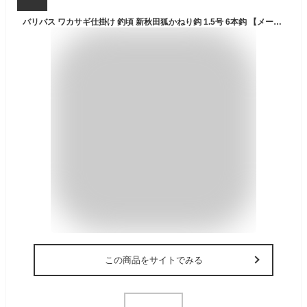
バリバス ワカサギ仕掛け 釣頃 新秋田狐かねり鈎 1.5号 6本鈎 【メール便OK】【ワカサギ釣り】
この商品をサイトでみる