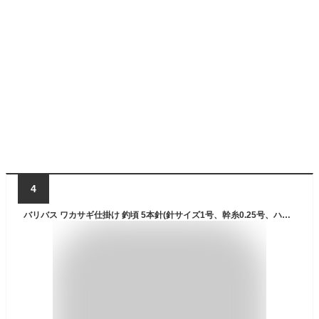
4
バリバス ワカサギ仕掛け 釣頃 5本針(針サイズ1号、幹糸0.25号、ハリス0.2号) ワカサギシカケツリゴロ5ホンバリ(1ゴウ) VARIVAS ワカサギ仕掛け VAW-348