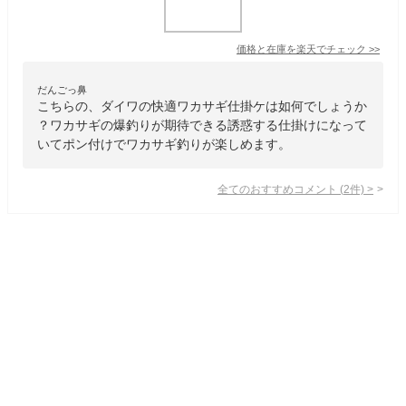
価格と在庫を
楽天
でチェック
>>
だんごっ鼻
こちらの、ダイワの快適ワカサギ仕掛ケは如何でしょうか
？ワカサギの爆釣りが期待できる誘惑する仕掛けになって
いてポン付けでワカサギ釣りが楽しめます。
全てのおすすめコメント
(
2
件)
>