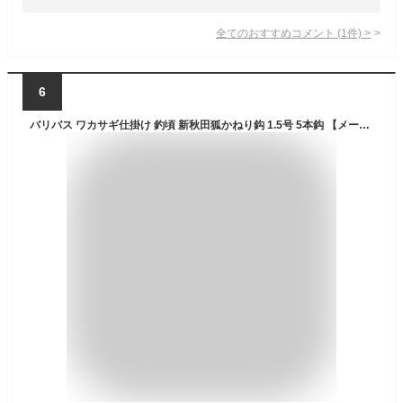
全てのおすすめコメント
(
1
件)
>
6
バリバス ワカサギ仕掛け 釣頃 新秋田狐かねり鈎 1.5号 5本鈎 【メール便OK】【ワカサギ釣り】