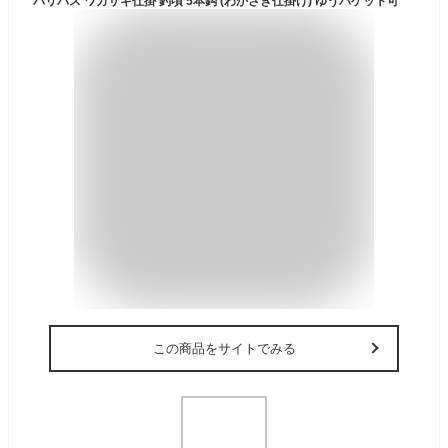
バリバス ワカサギ仕掛 釣頃 5本鈎 (わかさぎ仕掛け) ゆうパケット可
この商品をサイトでみる