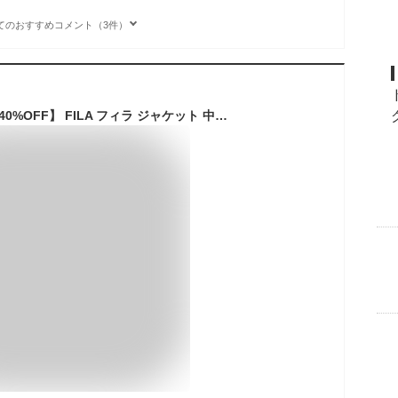
てのおすすめコメント（3件）
【1日までクーポンで40%OFF】 FILA フィラ ジャケット 中綿ジャケット メンズ アウター 秋冬 防寒 対策 軽量 軽い 暖かい ブランド おしゃれ ブルゾン ジャンパー エコダウン カジュアル ストリート ユニセックス レディース 黒 2025fw karlas