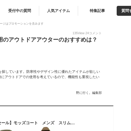
受付中の質問
人気アイテム
特集記事
質問
ージはプロモーションを含みます
135
View
24
コメント
冬用のアウトドアアウターのおすすめは？
を探しています。防寒性やデザイン性に優れたアイテムが欲しい
特にアウトドアでの使用を考えているので、機能性も重視したい
野に行く。編集部
【送料無料】【激安セール】モッズコート メンズ スリム コート メンズ フード付き モッズコート 大きいサイズ グリーン アウター 中綿 ダウンジャケット 大きいサイズ コート 防寒 防風 厚手 アウトドア 冬服 カーキ 紺色