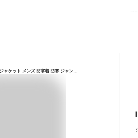
3M 高級 中綿 暖かい ジャケット メンズ 防寒着 防寒 ジャンパー メンズ 冬 ダウンジャケット 男性 防寒具 防寒服 アウトドア 登山 キャンプ バイク 自転車 通勤 通学 メンズジャケット LAD WEATHER ラドウェザー