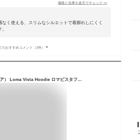
価格と在庫を
楽天
でチェック
>>
感なく使える、スリムなシルエットで着膨れしにくく
す。
てのおすすめコメント（3件）
Columbia（コロンビア） Loma Vista Hoodie ロマビスタフーディー 裏地 フリース 中綿 ジャケット メンズ レディース アウター ブルゾン マウンテン パーカー ダック キャンバス アメカジ ストリート アウトドア キャンプ 山登り 冬 防寒 通勤 通学 【XM4292】