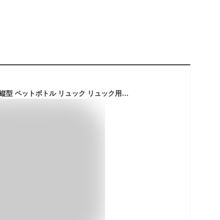
バッグインバッグ 縦 縦型 ペットボトル リュック リュック用 B5 A4 仕切り 小さめ 大きめ 自立 軽い 軽量 M L バックインバック リュックインバッグ 底板 軽量 収納 大容量 自立 インナーバッグ 最強配送