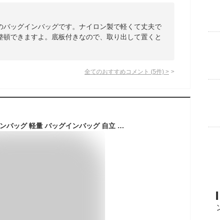
のバッグインバッグです。ナイロン製で軽くて丈夫で
整頓できますよ。底板付きなので、取り出して置くと
全てのおすすめコメント
(
5
件)
>
【Sサイズ】バッグインバッグ 軽量 バッグインバッグ 自立 バッグインバッグ 小さめ インナーバッグ 整理整頓／ミニトートにも使える メッシュ バッグインバッグ／ボンモマン／bon moment ボンモマン【ネコポス対応】