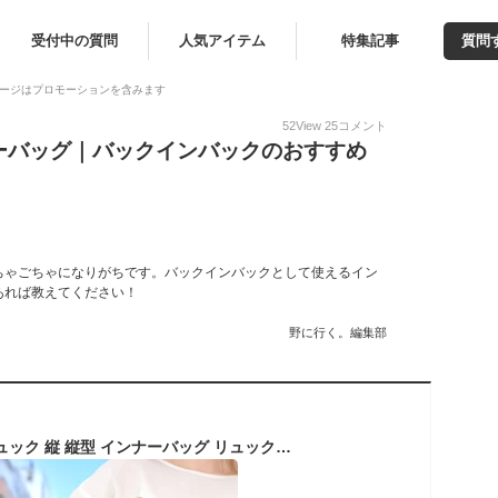
受付中の質問
人気アイテム
特集記事
質問
ージはプロモーションを含みます
52
View
25
コメント
ーバッグ｜バックインバックのおすすめ
ちゃごちゃになりがちです。バックインバックとして使えるイン
あれば教えてください！
野に行く。編集部
バッグインバッグ リュック 縦 縦型 インナーバッグ リュックイン オーガナイザー 底板付き ナイロン タテ型 レディース メンズ 自立 軽量 送料無料