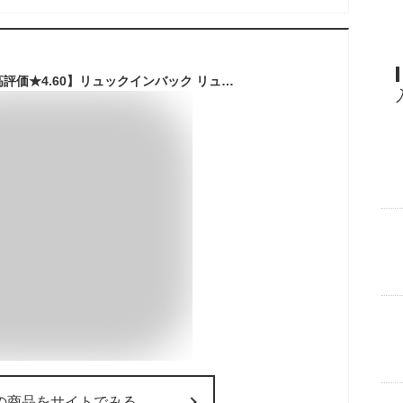
バッグインバッグ【高評価★4.60】リュックインバック リュック 軽量 底板付 フェルト インナーバッグ 軽量 大容量 自立 小物整理 ポーチ インナーポーチ A4 B5 小さめ レディース メンズ リュック用 コンパクト 送料無料 Annekor アンコール
の商品をサイトでみる