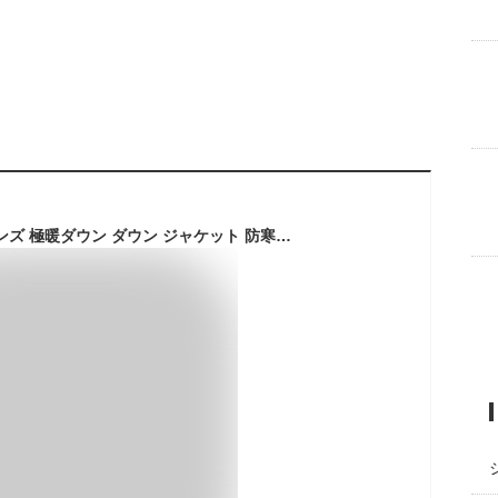
ダウンジャケット メンズ 極暖ダウン ダウン ジャケット 防寒 秋 冬 ファッション 男性 紳士 アウター 軽量 メンズ かっこいい おしゃれ ギフト プレゼント ブラック 【平日14時迄のご注文・決済確定で当日発送】 ※在庫僅かです！※