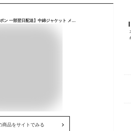
【3点で15%OFFクーポン 一部翌日配送】中綿ジャケット メンズ レディース ビジネス 厚地 キルティング ジャケット ダウンジャケット 厚手ジャケット ショート丈中綿コート ハイネック 防寒ジャケット ブルゾン 防寒 アウター 大きいサイズ 暖か 秋冬 防寒着 防風 冬服 冬物
の商品をサイトでみる