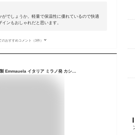
かがでしょうか。軽量で保温性に優れているので快適
ザインもおしゃれだと思います。
てのおすすめコメント（3件）
ダウンジャケット EU製 Emmauela イタリア ミラノ発 カシミア混 暖か 防寒 フワフワ 切替 個性 オシャレ アウター ジャケット マウンテンパーカー ブルゾン トップス カジュアル 秋冬 メンズ 学生 通勤 通学 日常