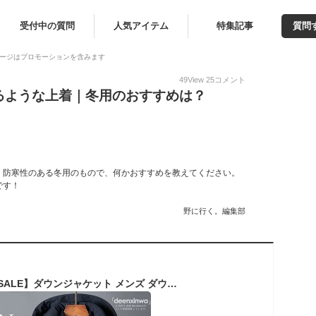
受付中の質問
人気アイテム
特集記事
質問
ージはプロモーションを含みます
49
View
25
コメント
るような上着｜冬用のおすすめは？
。防寒性のある冬用のもので、何かおすすめを教えてください。
です！
野に行く。編集部
【8,990円→7,990円 SALE】ダウンジャケット メンズ ダウンコート シンプル ボリュームネック フード付き 脱着可能 防寒 メンズ アウター 冬 厚手 無地 キルティング メンズファッション ベンチコート 冬服 秋冬 釣り 防寒着 軽量 羽毛 暖かい ホワイト ブラック ネイビー