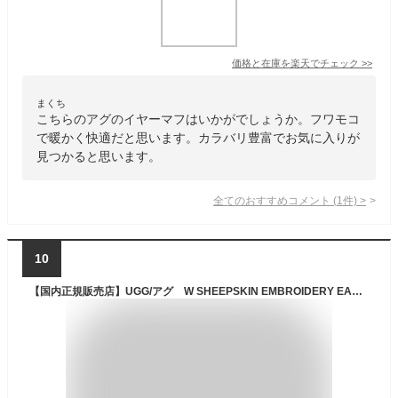
価格と在庫を
楽天
でチェック
>>
まくち
こちらのアグのイヤーマフはいかがでしょうか。フワモコ
で暖かく快適だと思います。カラバリ豊富でお気に入りが
見つかると思います。
全てのおすすめコメント
(
1
件)
>
10
【国内正規販売店】UGG/アグ W SHEEPSKIN EMBROIDERY EARMUFF/シープスキン エンブロイダリー イヤーマフ 20955【レディース】【(GMS)grey mist】