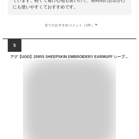
ています。軽くて着け心地も良いので、長時間のお出かけ
にも使いやすくておすすめです。
全てのおすすめコメント（2件）
5
アグ【UGG】20955 SHEEPSKIN EMBROIDERY EARMUFF シープスキン エンブロイダリー イヤマフ もこもこ 耳あて レディース プレゼント ギフト 防寒 冬 クリスマス あたたかい かわいい アウトドア 通勤 通学【送料無料】