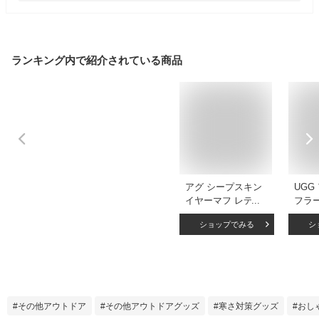
ランキング内で紹介されている商品
アグ シープスキン
UGG
イヤーマフ レディ
フラー
ース UGG W
EMB
ショップでみる
シ
SHEEPSKIN
LOGO
EMBROIDERY
209
EARMUFF 20955
あて
イヤ
ア 暖
耳カバ
その他アウトドア
その他アウトドアグッズ
寒さ対策グッズ
おし
ーマフ