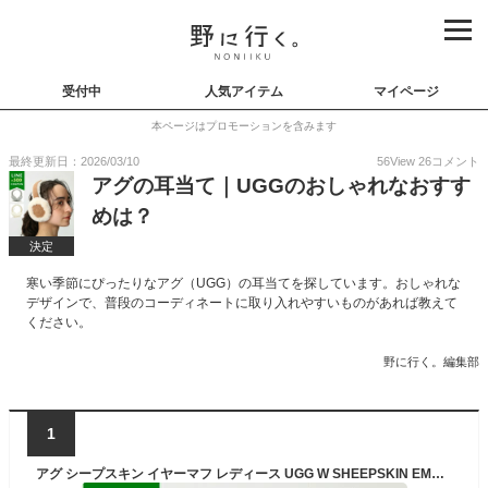
受付中
人気アイテム
マイページ
本ページはプロモーションを含みます
最終更新日：2026/03/10
56
View
26
コメント
アグの耳当て｜UGGのおしゃれなおすす
めは？
決定
寒い季節にぴったりなアグ（UGG）の耳当てを探しています。おしゃれな
デザインで、普段のコーディネートに取り入れやすいものがあれば教えて
ください。
野に行く。編集部
1
アグ シープスキン イヤーマフ レディース UGG W SHEEPSKIN EMBROIDERY EARMUFF 20955