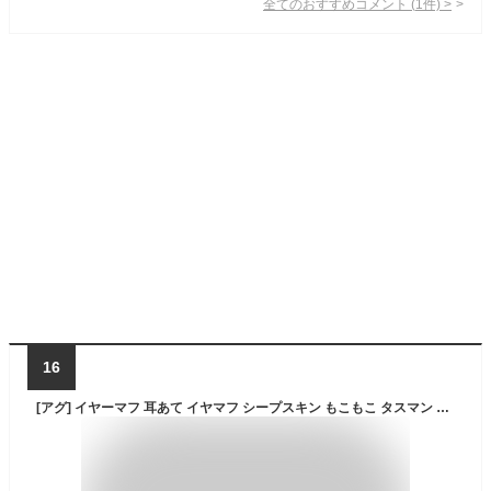
全てのおすすめコメント
(
1
件)
>
16
[アグ] イヤーマフ 耳あて イヤマフ シープスキン もこもこ タスマン 防寒 ギフト 通勤 通学 TASMAN EARMUFF 20496 CHESTNUT ONE_SIZE [並行輸入品]