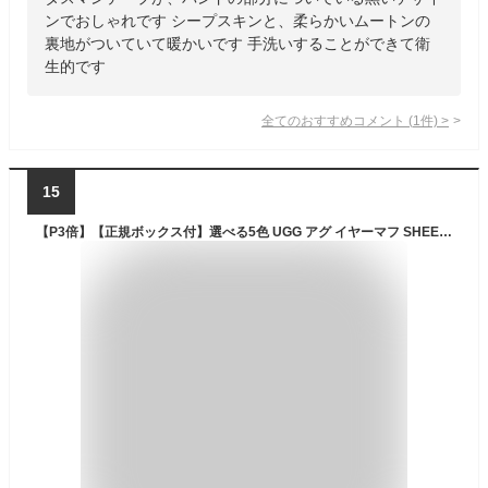
ンでおしゃれです シープスキンと、柔らかいムートンの
裏地がついていて暖かいです 手洗いすることができて衛
生的です
全てのおすすめコメント
(
1
件)
>
15
【P3倍】【正規ボックス付】選べる5色 UGG アグ イヤーマフ SHEEPSKIN EARMUFF WITH EMBROIDERY 20955 レディース 耳あて シープスキン ボア ファー ロゴ 防寒 ふわふわ あったか ブランド 正規品 新品 送料無料 ギフト プレゼント