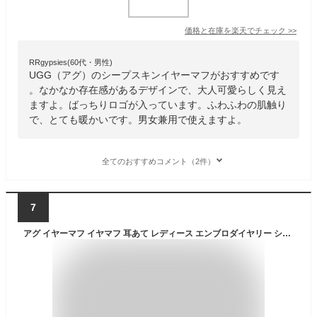
価格と在庫を
楽天
でチェック
>>
RRgypsies(60代・男性)
UGG（アグ）のシープスキンイヤーマフがおすすめです
。なかなか存在感があるデザインで、大人可愛らしく見え
ますよ。ばっちりロゴが入っています。ふわふわの肌触り
で、とても暖かいです。男女兼用で使えますよ。
全てのおすすめコメント（2件）
7
アグ イヤーマフ イヤマフ 耳あて レディース エンブロダイヤリー シープスキン ボア ファー 防寒 通勤 通学 ブランド おしゃれ 黒 ブラック グレーミスト チェスナット UGG SHEEPSKIN EMBROIDERY EARMUFF 20955