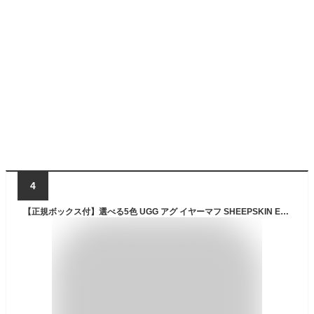
4
【正規ボックス付】選べる5色 UGG アグ イヤーマフ SHEEPSKIN EARMUFF WITH EMBROIDERY 20955 レディース 耳あて シープスキン ボア ファー ロゴ 防寒 ふわふわ あったか ブランド 正規品 新品 送料無料 ギフト プレゼント