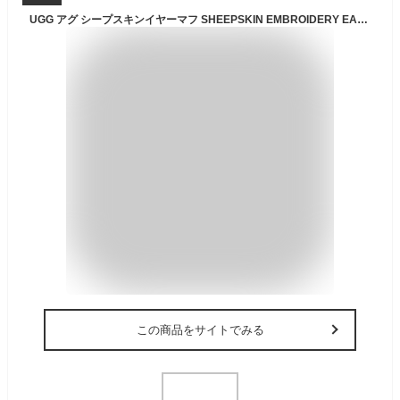
UGG アグ シープスキンイヤーマフ SHEEPSKIN EMBROIDERY EARMUFF 20955 新作 耳当て 防寒 冬 秋 ボア 無地 送料無料 送料込み 大判 レディース メンズ イヤマフ 暖かい ギフト 箱付き クリスマス プレゼント
この商品をサイトでみる