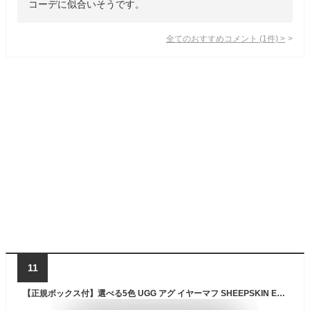
コーデに似合いそうです。
全てのおすすめコメント
(
1
件)
>
11
【正規ボックス付】選べる5色 UGG アグ イヤーマフ SHEEPSKIN EARMUFF WITH EMBROIDERY 20955 レディース 耳あて シープスキン ボア ファー ロゴ 防寒 ふわふわ あったか ブランド 正規品 新品 送料無料 ギフト プレゼント