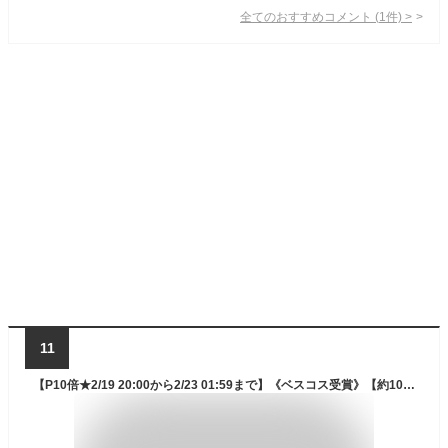
全てのおすすめコメント
(
1
件)
>
11
【P10倍★2/19 20:00から2/23 01:59まで】《ベスコス受賞》【約10%OFF】ハンドクリーム 【ヤーマン公式】《プロ・業務用 ハンドクリーム 60g 3本セット》ハンドケア 天然保湿成分 美容成分 天然由来成分 べたつかない しっとり プレゼント ギフト 誕生日