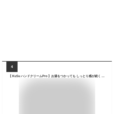
4
【 KuSu ハンドクリームPro 】お湯をつかっても しっとり感が続く ハンドクリーム 無香料 クス 40g 水をはじく 水仕事 手荒れ 保護 保湿 べたつかない 撥水 ケア クリーム さらさら セラミド 送料無料 アイセイ薬局 公式