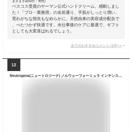
まさまさa(60代・男性)
ベスコス受賞のヤーマン公式ハンドクリーム、感動しまし
た！「プロ・業務用」の名前通り、手肌がしっとり潤い、
荒れがちな指先もなめらかに。天然由来の美容成分配合で
、べたつかず快適です。水仕事後のケアに最適で、ギフト
としても大変喜ばれるでしょう。
全てのおすすめコメント
(
1
件)
>
12
Neutrogena(ニュートロジーナ) ノルウェーフォーミュラ インテンスリペア CICA ハンドクリーム 単品 50g シカクリーム 保湿 超乾燥肌 敏感肌 肌荒れ 手荒れ 低刺激 無香料