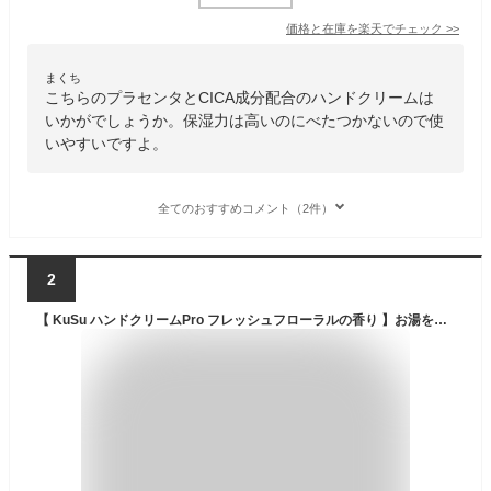
価格と在庫を
楽天
でチェック
>>
まくち
こちらのプラセンタとCICA成分配合のハンドクリームは
いかがでしょうか。保湿力は高いのにべたつかないので使
いやすいですよ。
全てのおすすめコメント（2件）
2
【 KuSu ハンドクリームPro フレッシュフローラルの香り 】お湯をつかっても しっとり感が続く ハンドクリーム クス 生活の木 せいかつのき 40g 水をはじく 水仕事 手荒れ 保湿 べたつかない 送料無料 アイセイ薬局 公式