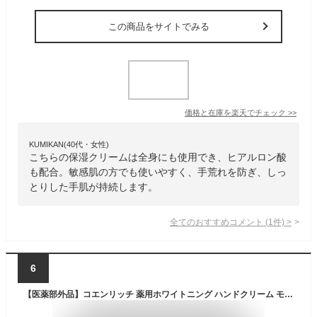
この商品をサイトでみる
価格と在庫を
楽天
でチェック
>>
KUMIKAN(40代・女性)
こちらの保湿クリームは全身にも使用でき、ヒアルロン酸
も配合。敏感肌の方でも使いやすく、手荒れを防ぎ、しっ
とりした手肌が持続します。
全てのおすすめコメント
(
1
件)
>
6
【医薬部外品】コエンリッチ 薬用ホワイトニング ハンドクリーム モイスト ジェル みずみずしい 80g べたつかない 薬用