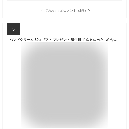
全てのおすすめコメント（2件）
5
ハンドクリーム 80g ギフト プレゼント 誕生日 てんまん べたつかない ハンドクリームギフト ハンドクリームプレゼント 保湿クリーム 全身 全身保湿 スキン ヒアルロン酸 日本食 エイジングケア ハンドケア 高保湿 無香料 手 乾燥 保湿 手荒れ 敏感肌 乾燥肌 送料無料