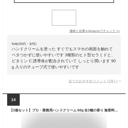
価格と在庫を
Amazon
でチェック
>>
Kelly(50代・女性)
ハンドクリームを塗った すぐでもスマホの画面を触れて
ベタつかずに使いやすいです 3種類のヒト型セラミドと、
ビタミン C 誘導体が配合されていて しっとり潤います 90
g 入りのチューブ式で使いやすいです
全てのおすすめコメント
(
1
件)
>
14
【3個セット】プロ・業務用ハンドクリーム 60g 全3種の香り 無香料 ゆず のばら 香り しっとり べたつかない 塗って作業 保湿 乾燥 手荒れ ケア ヤーマン ポスト投函 送料無料 平野レミ