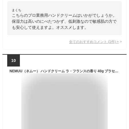
まくち
こちらのプロ業務用ハンドクリームはいかがでしょうか。
保湿力は高いのにべたつかず、低刺激なので敏感肌の方で
も安心して使えますよ。オススメします。
全てのおすすめコメント
(
1
件)
>
10
NEMUU（ネムー） ハンドクリーム ラ・フランスの香り 40g プラセンタ ヒト型セラミド エタノールフリー パラベンフリー 無着色 エイジングケア 保湿 ナイトリペア ナイトケア 乾燥 保湿 水仕事 べたつかない 高保湿 手 セラミド