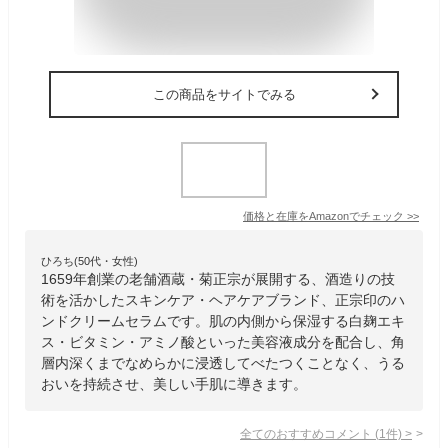
この商品をサイトでみる
価格と在庫を
Amazon
でチェック
>>
ひろち(50代・女性)
1659年創業の老舗酒蔵・菊正宗が展開する、酒造りの技
術を活かしたスキンケア・ヘアケアブランド、正宗印のハ
ンドクリームセラムです。肌の内側から保湿する白麹エキ
ス・ビタミン・アミノ酸といった美容液成分を配合し、角
層内深くまでなめらかに浸透してべたつくことなく、うる
おいを持続させ、美しい手肌に導きます。
全てのおすすめコメント
(
1
件)
>