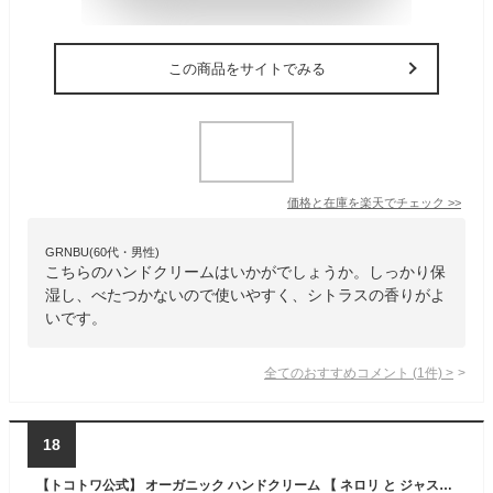
この商品をサイトでみる
価格と在庫を
楽天
でチェック
>>
GRNBU(60代・男性)
こちらのハンドクリームはいかがでしょうか。しっかり保
湿し、べたつかないので使いやすく、シトラスの香りがよ
いです。
全てのおすすめコメント
(
1
件)
>
18
【トコトワ公式】 オーガニック ハンドクリーム 【 ネロリ と ジャスミン の香り】 ホワイト 45g いい香り 匂い パフューム 香水 手荒れ 手のシワ 敏感肌 高保湿 べたつかない 高級 日本製 国産 おしゃれ アロマ 無添加 天然 誕生日 センス の いい ギフト プレゼント 女性