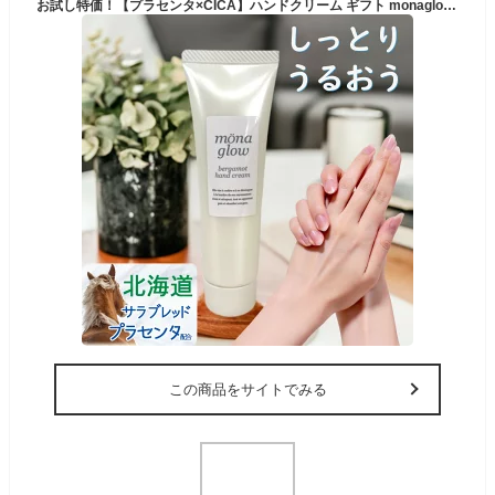
お試し特価！【プラセンタ×CICA】ハンドクリーム ギフト monaglow モナグロウ ベルガモット 香り 北海道産サラブレッド プラセンタ ツボクサ CICA エキス しっとり べたつかない ハンドケア 保湿 クリーム 50g 乾燥 肌荒れ 手荒れ ハリ ツヤ プレゼント （デジタルライフ）
この商品をサイトでみる