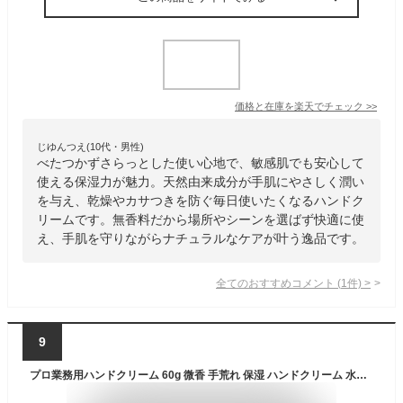
価格と在庫を
楽天
でチェック
>>
じゆんつえ(10代・男性)
べたつかずさらっとした使い心地で、敏感肌でも安心して
使える保湿力が魅力。天然由来成分が手肌にやさしく潤い
を与え、乾燥やカサつきを防ぐ毎日使いたくなるハンドク
リームです。無香料だから場所やシーンを選ばず快適に使
え、手肌を守りながらナチュラルなケアが叶う逸品です。
全てのおすすめコメント
(
1
件)
>
9
プロ業務用ハンドクリーム 60g 微香 手荒れ 保湿 ハンドクリーム 水仕事 乾燥肌 さかむけ 敏感肌 ハンドケア 家事 洗い物 皿洗い 洗濯 洗濯物 水仕事 料理 手 女性手荒れに効く ひび割れ べたつかない 50代 メンズ