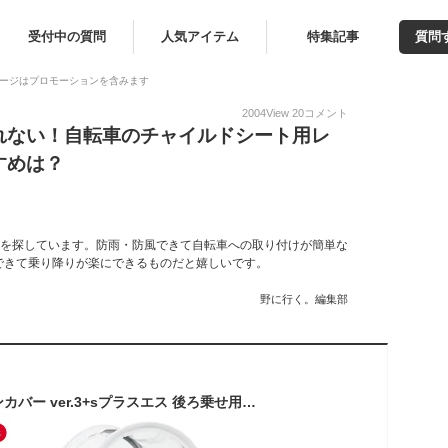
受付中の質問
人気アイテム
特集記事
質問
ージはプロモーションを含みます
2004
View
20
コメント
れない！自転車のチャイルドシート用レ
すめは？
ーを探しています。防雨・防風できて自転車への取り付けが簡単な
できて乗り降りが楽にできるものだと嬉しいです。
野に行く。編集部
【最新版】リアレインカバー ver.3+sプラスエス 後ろ乗せ用レインカバー 自転車 チャイルドシート UVカット 足元全開オープン レインカバー 後用 ギュットクルームR ギュットアニーズ PAS Babby パスバビー ビッケ