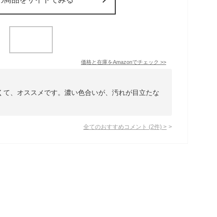
価格と在庫を
Amazon
でチェック
>>
くて、オススメです。濃い色合いが、汚れが目立たな
全てのおすすめコメント
(
2
件)
>