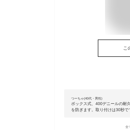
こ
つーちゃ(40代・男性)
ボックス式、400デニールの
を防ぎます。取り付けは30秒
全