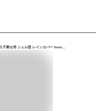
マルト(MARUTO) 後ろ子乗せ用 シェル型 レインカバー horo!(ホロ) D-5RG4 -O バージョン4. ネイビー