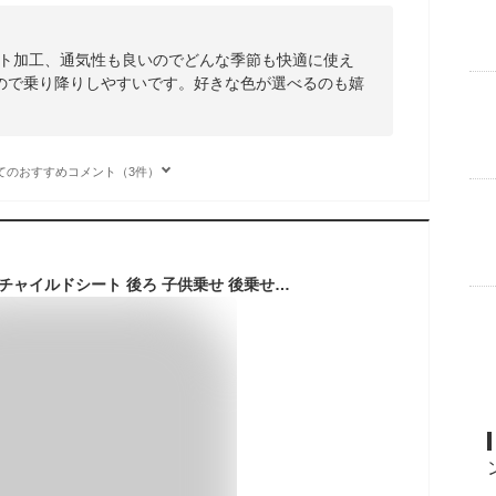
ット加工、通気性も良いのでどんな季節も快適に使え
ので乗り降りしやすいです。好きな色が選べるのも嬉
てのおすすめコメント（3件）
自転車 レインカバー チャイルドシート 後ろ 子供乗せ 後乗せ リアシート 雨カバー ＼ ビッケ bikke パナソニック ギュット クルーム ハイディー ogk ヤマハ pas グランディア ブリジストン 対応 レインカバー／人気 おしゃれ おすすめ 雨除 防風 紫外線防止