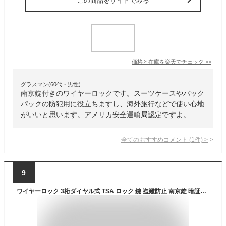
この商品をサイトでみる
価格と在庫を
楽天
でチェック
>>
グラスマン(60代・男性)
南京錠付きのワイヤーロックです。スーツケースやバック
パックの防犯用に役立ちますし、海外旅行などで使い心地
がいいと思います。アメリカ安全運輸局認定ですよ。
全てのおすすめコメント
(
1
件)
>
9
ワイヤーロック 3桁ダイヤル式 TSA ロック 鍵 盗難防止 南京錠 暗証番号 スーツケース キャリーケース 海外 旅行 シルバー (管理S) 送料無料 【SK05411】