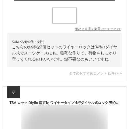
価格と在庫を
楽天
でチェック
>>
KUMIKAN(40代・女性)
こちらのお得な2個セットのワイヤーロックは3桁のダイヤ
ル式でスーツケースにも。強靭な作りで、荷物をしっかり
守ってくれるのもいいです。鍵不要なのもいいですね
全てのおすすめコメント
(
1
件)
>
6
TSA ロック Diyife 南京錠 ワイヤータイプ 4桁ダイヤル式ロック 安心 旅行用 盗難防止 スーツケース 海外 旅行 空港 荷物スーツケース ジッパー袋 ハンドバッグ 空港 検査 (1個)