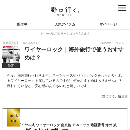
受付中
人気アイテム
マイページ
本ページはプロモーションを含みます
最終更新日：2026/05/11
36
View
21
コメント
ワイヤーロック｜海外旅行で使うおすす
めは？
決定
今度、海外旅行へ行きます。スーツケースやバックパックをしっかり守れ
るワイヤーロックを探しているのですが、何かおすすめはありませんか？
壊れにくいなど、安心感のあるものだと嬉しいです。
野に行く。編集部
pick
up
TSA ダイヤル式 ワイヤーロック 南京錠 TSAロック 暗証番号 海外 旅行 空港 検査 鍵 盗難防止 スーツケース キャリーケース PR-TSALOCK【メール便対応】