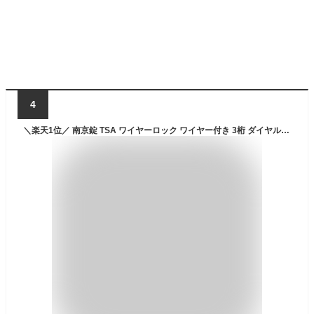
4
＼楽天1位／ 南京錠 TSA ワイヤーロック ワイヤー付き 3桁 ダイヤル式 TSAロック 1.5m 鍵 防犯 セキュリティ TL-06TW 85099 6点迄メール便OK（ko1a215）