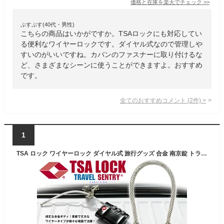
価格と在庫を
楽天
でチェック
>>
ぷすぷす(40代・男性)
こちらの商品はいかがですか。TSAロックにも対応してい
る便利なワイヤーロックです。ダイヤル式なので管理しや
すいのがいいですね。カバンのファスナーに取り付けるな
ど、さまざまなシーンに使うことができますよ。おすすめ
です。
全てのおすすめコメント
(
2
件)
>
1
TSA ロック ワイヤーロック ダイヤル式 旅行グッズ 合金 南京錠 トランクケース 鍵 スーツケース メール便 旅行用品【送料無料】【tsa-526】