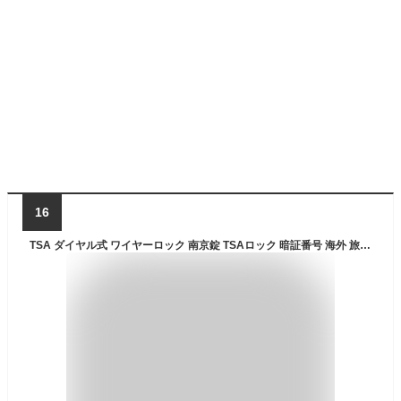
16
TSA ダイヤル式 ワイヤーロック 南京錠 TSAロック 暗証番号 海外 旅行 空港 検査 鍵 盗難防止 スーツケース キャリーケース PR-TSALOCK【メール便対応】