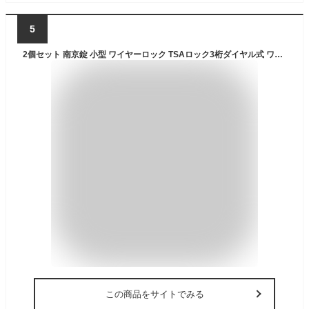
5
2個セット 南京錠 小型 ワイヤーロック TSAロック3桁ダイヤル式 ワイヤーロック 南京錠 鍵 マスターロック 暗証番号 盗難防止 荷物、スーツケース、バックパック用 海外 旅行 出張 空港 検査 アメリカ安全運輸局認定 防犯グッズ ブラック
この商品をサイトでみる