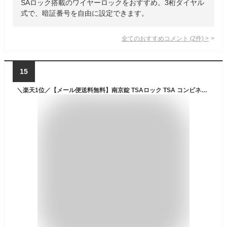
SAロック搭載のワイヤーロックをおすすめ。3桁ダイヤル
式で、暗証番号を自由に設定できます。
全てのおすすめコメント
(
2
件)
>
15
＼楽天1位／【メール便送料無料】南京錠 TSAロック TSA コンビネーション ケーブルロック ワイヤー 鍵 旅行 海外旅行 トラベル 防犯 セキュリティ TL-03T 2870-mail (1通につき6点)(ko1a291)