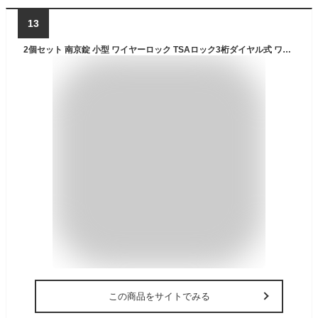
13
2個セット 南京錠 小型 ワイヤーロック TSAロック3桁ダイヤル式 ワイヤーロック 南京錠 鍵 マスターロック 暗証番号 盗難防止 荷物、スーツケース、バックパック用 海外 旅行 出張 空港 検査 アメリカ安全運輸局認定 防犯グッズ ブラック
この商品をサイトでみる