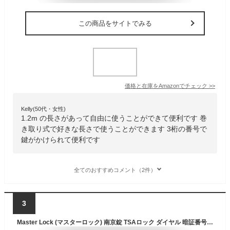
この商品をサイトでみる
価格と在庫を
Amazon
でチェック
>>
Kelly(50代・女性)
1.2m の長さがあって自由に使うことができて便利です 巻
き取り式で好きな長さで使うことができます 3桁の番号で
鍵がかけられて便利です
全てのおすすめコメント（2件）
3
Master Lock (マスターロック) 南京錠 TSAロック ダイヤル 暗証番号設定 小型 本体幅30mm ケーブル長80mm スーツケース 旅行鞄 海外旅行用鍵 防犯 4688JADRED レッド