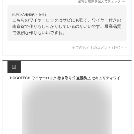
価格と在庫を
楽天
でチェック
>>
KUMIKAN(40代・女性)
こちらのワイヤーロックはサビにも強く、ワイヤー付きの
南京錠で作りもしっかりしているのがいいです。最高品質
で強靭な作りもいいですね。
全てのおすすめコメント
(
1
件)
>
12
HOGOTECH ワイヤーロック 巻き取り式 盗難防止 セキュリティワイヤー 3桁 【日本企業企画】 ダイヤルロック 南京錠 軽量 小型 ケーブル スーツケース PCバッグ ベビーカー 海外旅行 (ホワイト)