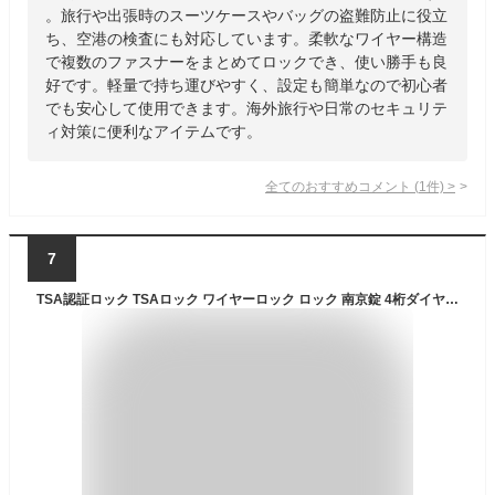
。旅行や出張時のスーツケースやバッグの盗難防止に役立
ち、空港の検査にも対応しています。柔軟なワイヤー構造
で複数のファスナーをまとめてロックでき、使い勝手も良
好です。軽量で持ち運びやすく、設定も簡単なので初心者
でも安心して使用できます。海外旅行や日常のセキュリテ
ィ対策に便利なアイテムです。
全てのおすすめコメント
(
1
件)
>
7
TSA認証ロック TSAロック ワイヤーロック ロック 南京錠 4桁ダイヤル式 プ ワイヤー ダイヤル式ロック暗証番号 海外旅行用鍵 ジムロッカー荷物 バッグ用ロック 旅行用 出張 海外旅行 荷物スーツケース用 安心 防犯グッズ 軽量 ポータブル 防錆 耐久性 耐候性 簡単な操作