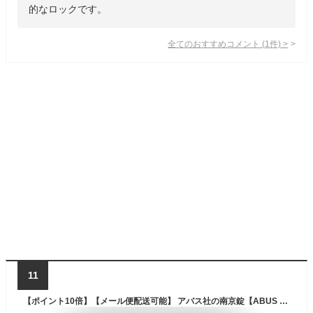
的なロックです。
全てのおすすめコメント
(
1
件)
>
11
【ポイント10倍】【メール便配送可能】 アバス社の南京錠【ABUS ワイヤー付南京錠 15mm】( スーツケース キャリーケース キャリーバッグ 防犯グッズ トラベルグッズ 鍵 旅行用品 ワイヤーロック トラベル 海外旅行グッズ 盗難防止 ワイヤー 海外旅行 南京錠 ロック 旅行 )