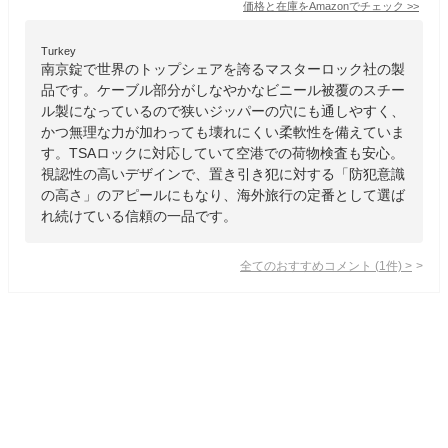
価格と在庫を
Amazon
でチェック
>>
Turkey
南京錠で世界のトップシェアを誇るマスターロック社の製
品です。ケーブル部分がしなやかなビニール被覆のスチー
ル製になっているので狭いジッパーの穴にも通しやすく、
かつ無理な力が加わっても壊れにくい柔軟性を備えていま
す。TSAロックに対応していて空港での荷物検査も安心。
視認性の高いデザインで、置き引き犯に対する「防犯意識
の高さ」のアピールにもなり、海外旅行の定番として選ば
れ続けている信頼の一品です。
全てのおすすめコメント
(
1
件)
>