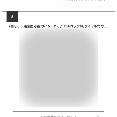
8
2個セット 南京錠 小型 ワイヤーロック TSAロック3桁ダイヤル式 ワイヤーロック 南京錠 鍵 マスターロック 暗証番号 盗難防止 荷物、スーツケース、バックパック用 海外 旅行 出張 空港 検査 アメリカ安全運輸局認定 防犯グッズ ブラック 父の日