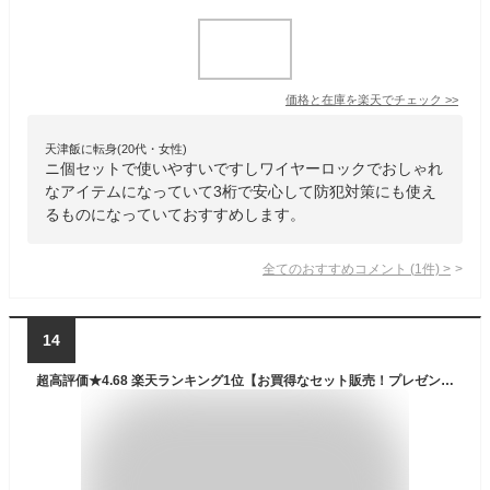
価格と在庫を
楽天
でチェック
>>
天津飯に転身(20代・女性)
ニ個セットで使いやすいですしワイヤーロックでおしゃれ
なアイテムになっていて3桁で安心して防犯対策にも使え
るものになっていておすすめします。
全てのおすすめコメント
(
1
件)
>
14
超高評価★4.68 楽天ランキング1位【お買得なセット販売！プレゼントキャンペーン中！送料無料！ 】TSA ロック 2個セット 南京錠 ワイヤー ワイヤーロック 3桁 ダイヤル式 暗証番号 海外 旅行 空港 荷物 検査 施錠鍵 盗難防止 紛失 スーツケース キャリーケース 旅行カバン