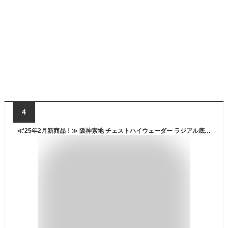
4
≪'25年2月新商品！≫ 阪神素地 チェストハイウェーダー ラジアル底 BC-122 グレー Lサイズ