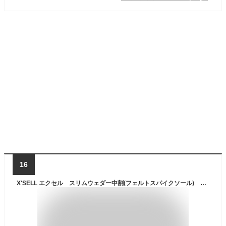
16
X'SELL エクセル スリムウェダー中割(フェルトスパイクソール) FP-5612 ウェダー 4mm 鮎釣り 釣り 渓流釣り ウェア ウェダー 【 送料無料 ( 沖縄除く )】