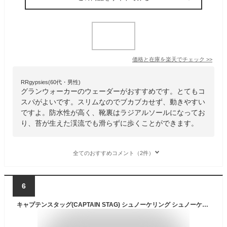
価格と在庫を
楽天
でチェック
>>
RRgypsies(60代・男性)
グランウォーカーのウェーダーがおすすめです。とてもコ
スパがよいです。スリムなのでブカブカせず、動きやすい
ですよ。防水性が高く、靴裏はラジアルソールになってお
り、苔が生えた渓流でも滑らずに歩くことができます。
全てのおすすめコメント（2件）
6
キャプテンスタッグ(CAPTAIN STAG) シュノーケリング シュノーケル スノーケリングベスト スリム タン Mサイズ UX-45 送料無料