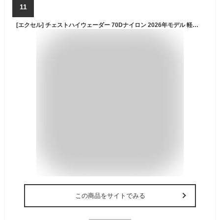
11
[エクセル] チェストハイウェーダー 70Dナイロン 2026年モデル 軽量 防水 インナーメッシュ フェルトソール ラジアル フェルトスパイク 胴長靴 補修キット付属 12サイズ ユニセックス OHJI 日本釣具メーカー OH-103 105 F P R (ラジアルソール, グレー, LL(26.5-27.0cm))
この商品をサイトでみる