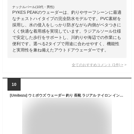
ナックルバール(10代・男性)
PYKES PEAKのウェーダーは、釣りやサーフシーンに最適
なチェストハイタイプの完全防水モデルです。PVC素材を
採用し、水の侵入をしっかり防ぎながら内側がベタつきに
くく快適な着用感を実現しています。ラジアルソール仕様
で安定した歩行をサポートし、川釣りや海辺での作業にも
便利です。選べる2タイプで用途に合わせやすく、機能性
と実用性を兼ね備えたアウトドアウェーダーです。
全てのおすすめコメント
(
1
件)
>
10
[Umibozu] ウミボウズ ウェーダー 釣り 長靴 ラジアル ナイロン インナーメッシュ 5サイズ (ラジアル/ナイロン, L(26~26.5cm))