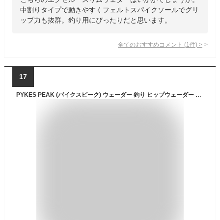
中割りタイプで動きやすくフェルトスパイクソールでグリ
ップ力も抜群。釣り用にぴったりだと思います。
全てのおすすめコメント
(
1
件)
>
17
PYKES PEAK (パイクスピーク) ウェーダー 釣り ヒップウェーダー 【簡単着脱 ラジアルソール 透湿 内側がベタつかない 防水 PVC 全5サイズ】 ヒップ(太腿まで) 胴長 釣り用 サーフ 洗車 作業用 長靴 (ブラック)(XLサイズ 27-27.5)