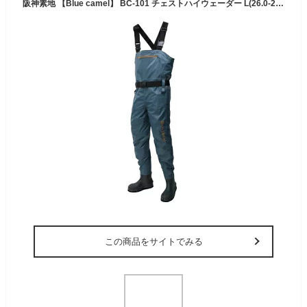
阪神素地 【Blue camel】 BC-101 チェストハイウェーダー L(26.0-26.5cm) グレー
この商品をサイトでみる