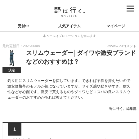
受付中
人気アイテム
マイページ
本ページはプロモーションを含みます
最終更新日：2026/06/08
39
View
23
コメント
スリムウェーダー│ダイワや激安ブランド
などのおすすめは？
決定
釣り用にスリムウェーダーを探しています。できれば予算を抑えたいので
激安価格帯のモデルが気になっていますが、サイズ感や動きやすさ、耐久
性などが心配です。激安で買えるものやダイワなどコスパの良いスリムウ
ェーダーのおすすめがあれば教えてください。
野に行く。編集部
1