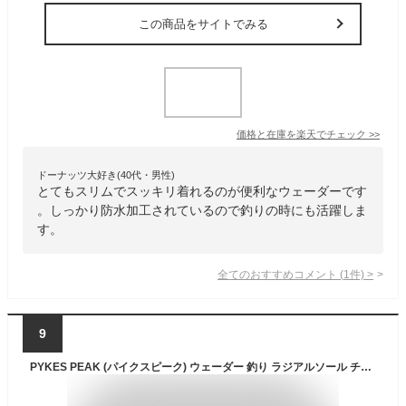
この商品をサイトでみる
価格と在庫を
楽天
でチェック
>>
ドーナッツ大好き(40代・男性)
とてもスリムでスッキリ着れるのが便利なウェーダーです
。しっかり防水加工されているので釣りの時にも活躍しま
す。
全てのおすすめコメント
(
1
件)
>
9
PYKES PEAK (パイクスピーク) ウェーダー 釣り ラジアルソール チェストハイ サーフ 選べる2タイプ 完全防水 PVC 内側がベタつかない