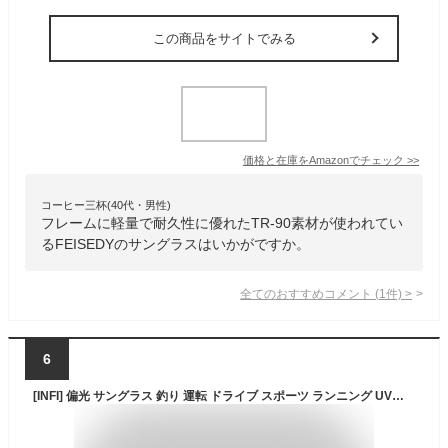
この商品をサイトでみる
価格と在庫を
Amazon
でチェック
>>
コーヒー三杯(40代・男性)
フレームに軽量で耐久性に優れたTR-90素材が使われてい
るFEISEDYのサングラスはいかがですか。
全てのおすすめコメント
(
1
件)
>
6
[INFI] 偏光 サングラス 釣り 運転 ドライブ スポーツ ランニング UVカット メンズ レディース グラディエント ブラックフレーム スモークレンズ ブルーミラー デザイナーズモデル (マットトータス・ブラウンレンズ)