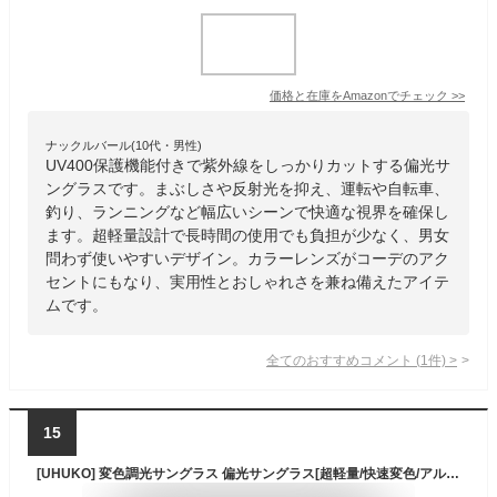
価格と在庫を
Amazon
でチェック
>>
ナックルバール(10代・男性)
UV400保護機能付きで紫外線をしっかりカットする偏光サ
ングラスです。まぶしさや反射光を抑え、運転や自転車、
釣り、ランニングなど幅広いシーンで快適な視界を確保し
ます。超軽量設計で長時間の使用でも負担が少なく、男女
問わず使いやすいデザイン。カラーレンズがコーデのアク
セントにもなり、実用性とおしゃれさを兼ね備えたアイテ
ムです。
全てのおすすめコメント
(
1
件)
>
15
[UHUKO] 変色調光サングラス 偏光サングラス[超軽量/快速変色/アルミニウム・マグネシウム合金材] 男女兼用 調光レンズ スポーツサングラス 紫外線感知 UV400 釣り 自転車 ゴルフ 運転 ドライブアウトドア 登山 調光 (グレー)