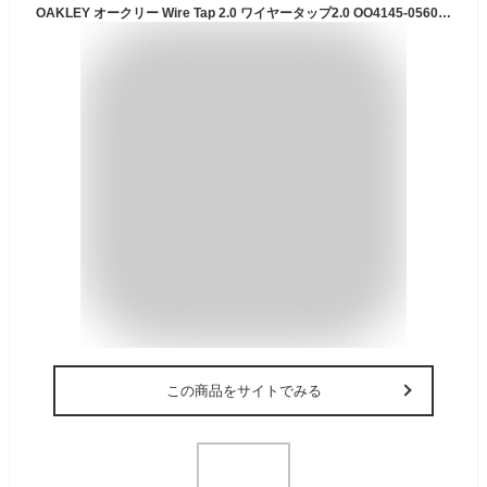
OAKLEY オークリー Wire Tap 2.0 ワイヤータップ2.0 OO4145-0560 【 日本正規品 サングラス 海 アウトドア PRIZM 偏光レンズ 】 【 SS2506S 】
この商品をサイトでみる