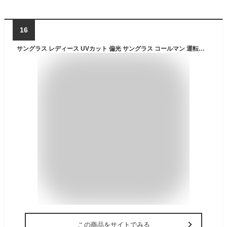
16
サングラス レディース UVカット 偏光 サングラス コールマン 運転用 ドライブ ボストン 丸メガネ Coleman CLA08 CLA13 おしゃれ ブランド UV400 紫外線対策 かわいい ブラウン グレー グラデーション 偏光レンズ 軽量 ゆうパケット 送料無料 釣り
この商品をサイトでみる