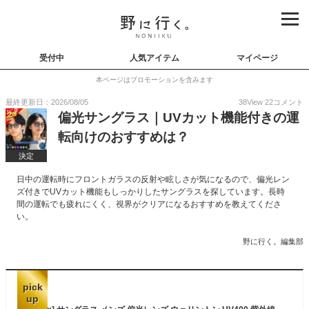
受付中
人気アイテム
マイページ
本ページはプロモーションを含みます
最終更新日：2026/08/05
38
View
22
コメント
偏光サングラス｜UVカット機能付きの運
転向けのおすすめは？
決定
日中の運転時にフロントガラスの反射や眩しさが気になるので、偏光レン
ズ付きでUVカット機能もしっかりしたサングラスを探しています。長時
間の運転でも疲れにくく、視界がクリアになるおすすめを教えてくださ
い。
野に行く。編集部
pick
up