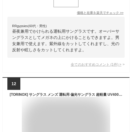
価格と在庫を
楽天
でチェック
>>
RRgypsies(60代・男性)
昼夜兼用でかけられる運転用サングラスです。オーバーサ
ングラスとしてメガネの上にかけることもできますよ。男
女兼用で使えます。紫外線をカットしてくれますし、光の
反射や眩しさをカットしてくれますよ。
全てのおすすめコメント
(
1
件)
>
12
[TORINOX] サングラス メンズ 運転用 偏光サングラス 超軽量 UV400 釣り スポーツ (BLACK/偏光調光BLACK 【BASIC】)