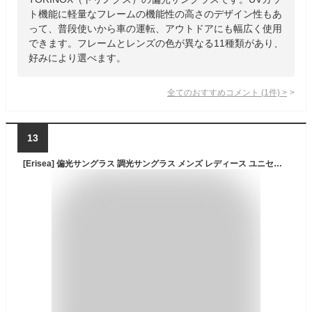
ト機能に軽量なフレームの機能性の高さのデザイン性もあ
って、普段使いから車の運転、アウトドアにも幅広く使用
できます。フレームとレンズの色が異なる11種類があり、
好みにより選べます。
全てのおすすめコメント
(
1
件)
>
13
[Erisea] 偏光サングラス 調光サングラス メンズ レディース ユニセックス スポーツサングラス UV400 軽量 ゴルフ 運転用 釣り 自転車 野球 ドライビング ランニング ドライブ アウトドア 調光偏光 UVカット ロードバイク (ブラック)