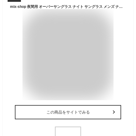
mix-shop 夜間用 オーバーサングラス ナイト サングラス メンズ ナイト 夜間運転用 ドライブ 夜間 サングラス 夜釣 夜間 メガネ 夜間 ランニング 昼夜兼用 スポーツ UV400 紫外線カット 男女兼用 両親ギフト 誕生日 プレゼント
この商品をサイトでみる