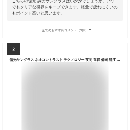
こちらの偏光 調光サングラスはいかがでしょうか。いつ
でもクリアな視界をキープできます。軽量で疲れにくいの
もポイント高いと思います。
全てのおすすめコメント（3件）
2
偏光サングラス ネオコントラスト テクノロジー 夜間 運転 偏光 鯖江 メガネ サングラス メンズ メラニン uvカット おしゃれ ウェリントン ボストン スクエア ネオグラス ネオ レンズ 白内障 術後 保護メガネ