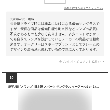
価格と在庫を
楽天
でチェック
>>
兀突骨(40代・男性)
長距離ドライブ時には非常に助けになる偏光サングラスで
すが、安価な商品は偏光性能や耐久性などレンズの品質に
不安があるものも少なくありません。多少コストがかかっ
ても自前でレンズを設計しているメーカーの商品が信頼出
来ます。オークリーはスポーツブランドとしてフレームの
デザインや装着感も優れているので気に入っております。
全てのおすすめコメント
(
1
件)
>
10
SWANS (スワンズ) 日本製 スポーツ サングラス イーアール1 er-1 (ゴルフ ドライブ フィッシング アウトドア用) ER1-0168_MBK 0168 MBK マットブラック×デミスモーク/偏光ULTRAライトグリーン(両面マルチ)