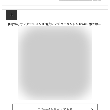
8
[Clyrox] サングラス メンズ 偏光レンズ ウェリントン UV400 紫外線カット 超軽量 TR90フレーム ドライブ 運転 釣り 登山 ランニング おしゃれ スポーツサングラス 男女兼用 ケース付き ブラック
この商品をサイトでみる