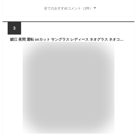
全てのおすすめコメント（2件）
3
鯖江 夜間 運転 uvカット サングラス レディース ネオグラス ネオコントラスト 夜盲症 メガネ メラニン PCメガネ 抑制 ネオ グラス レンズ 薄い色 眼鏡 PC パソコン 遮光 眼鏡 メンズ ナイト ドライブ 雨天 白内障 術後 メラニンサングラス