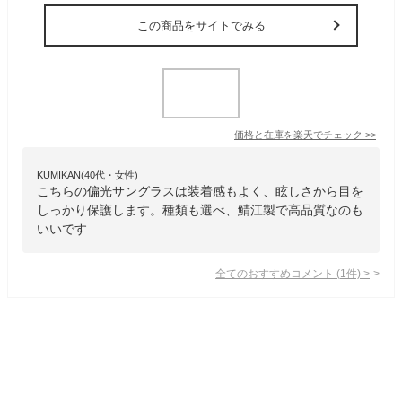
この商品をサイトでみる
価格と在庫を
楽天
でチェック
>>
KUMIKAN(40代・女性)
こちらの偏光サングラスは装着感もよく、眩しさから目を
しっかり保護します。種類も選べ、鯖江製で高品質なのも
いいです
全てのおすすめコメント
(
1
件)
>