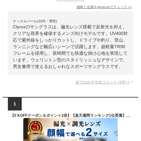
価格と在庫を
Amazon
でチェック
>>
ナックルバール(10代・男性)
Clyroxのサングラスは、偏光レンズ搭載で反射光を抑え、
クリアな視界を確保するメンズ向けモデルです。UV400対
応で紫外線をしっかりカットし、ドライブや釣り、登山、
ランニングなど幅広いシーンで活躍します。超軽量TR90
フレームを採用し、長時間でも快適な掛け心地を実現して
います。ウェリントン型のスタイリッシュなデザインで、
男女兼用で使えるおしゃれなスポーツサングラスです。
全てのおすすめコメント
(
1
件)
>
1
【5％OFFクーポン＆ポイント2倍】【楽天週間ランキング1位受賞】 サングラス 偏光 調光 偏光サングラス 調光サングラス 紫外線カット メンズ レディース UVカット 変色レンズ 軽量 おしゃれ スポーツ ドライブ 釣り ゴルフ 登山 運転用 メガネ対応 グレーブルー