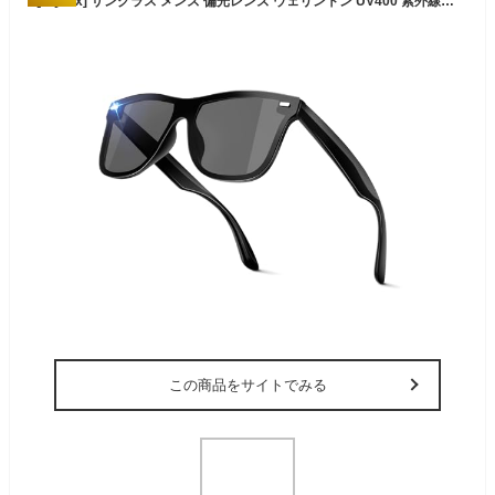
[Clyrox] サングラス メンズ 偏光レンズ ウェリントン UV400 紫外線カット 超軽量 TR90フレーム ドライブ 運転 釣り 登山 ランニング おしゃれ スポーツサングラス 男女兼用 ケース付き ブラック
この商品をサイトでみる