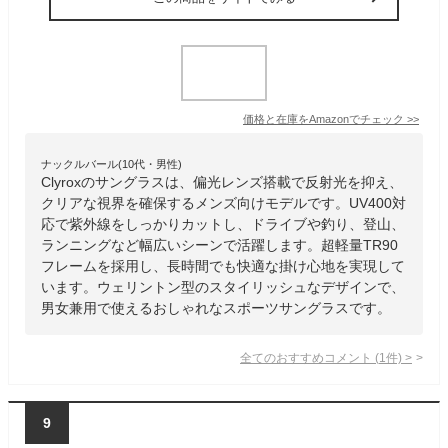
価格と在庫を
Amazon
でチェック
>>
ナックルバール(10代・男性)
Clyroxのサングラスは、偏光レンズ搭載で反射光を抑え、
クリアな視界を確保するメンズ向けモデルです。UV400対
応で紫外線をしっかりカットし、ドライブや釣り、登山、
ランニングなど幅広いシーンで活躍します。超軽量TR90
フレームを採用し、長時間でも快適な掛け心地を実現して
います。ウェリントン型のスタイリッシュなデザインで、
男女兼用で使えるおしゃれなスポーツサングラスです。
全てのおすすめコメント
(
1
件)
>
9