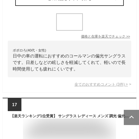
価格と在庫を
楽天
でチェック
>>
ポポロろ(40代・女性)
日中の車の運転におすすめのコールマンの偏光サングラス
です。日差しなどの眩しさを軽減してくれて、軽いので長
時間使用しても疲れにくいです。
全てのおすすめコメント
(
3
件)
>
17
【楽天ランキング1位受賞】 サングラス レディース メンズ 調光 偏光 スポーツ ドライブ 運転 釣り 伊達メガネ UVカット率99.9% ボストン ラウンド 丸メガネ ライトカラー 全24色