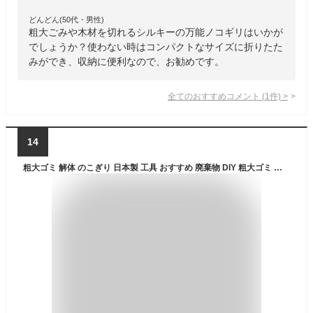
どんどん(50代・男性)
粗大ごみや木材を切れるシルキーの万能ノコギリはいかが
でしょうか？使わない時はコンパクトなサイズに折りたた
みができ、収納に便利なので、お勧めです。
全てのおすすめコメント
(
1
件)
>
14
粗大ゴミ 解体 のこぎり 日本製 工具 おすすめ 廃棄物 DIY 粗大ゴミ 解体用 万能のこぎり カーペット のこぎり ダンボール 鉄 ステンレス プラスチック 特殊焼入鋼 使いやすい 握りやすい 【328360】