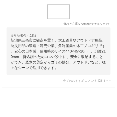
価格と在庫を
Amazon
でチェック
>>
ひろち(50代・女性)
新潟県三条市に拠点を置く、大工道具やアウトドア用品、
防災用品の製造・卸売企業、角利産業の木工ノコギリです
。安心の日本製、使用時のサイズ440×45×20mm、刃渡21
0mm、折込鋸のためコンパクトに、安全に収納すること
ができ、庭木の剪定からゴミの処分、アウトドアなど、様
々なシーンで活用できます。
全てのおすすめコメント
(
2
件)
>