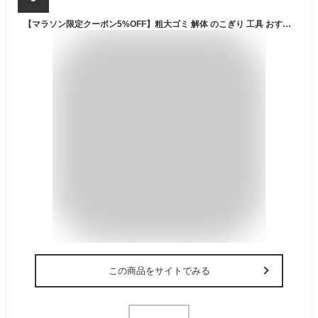
【マラソン限定クーポン5%OFF】粗大ゴミ 解体 のこぎり 工具 おすすめ 廃棄物 万能のこぎり DIY 万能 カーペット 粗大ゴミ のこぎり ダンボール 鉄 ステンレス プラスチック 特殊焼入鋼 使いやすい 握りやすい 日本製 【328360】
この商品をサイトでみる