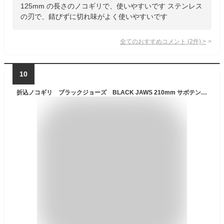
125mm の長さのノコギリで、使いやすいです ステンレス
の刃で、錆びずに切れ味がよく使いやすいです
全てのおすすめコメント
(
2
件)
>
10
折込ノコギリ ブラックジョーズ BLACK JAWS 210mm サボテン No.3210 フッ素剪定鋸 フッ素加工 折込み 折り込み のこぎり 鋸 万能目 庭木 果樹 生木 乾燥木 農家 園芸 剪定 切断 アウトドア 焚火 たきび 替え刃式 替刃 ハードクロムメッキ