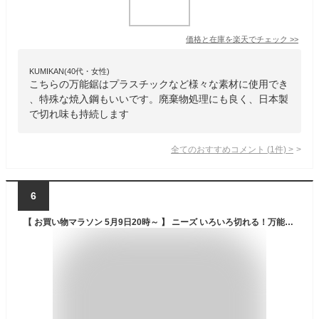
価格と在庫を
楽天
でチェック
>>
KUMIKAN(40代・女性)
こちらの万能鋸はプラスチックなど様々な素材に使用でき
、特殊な焼入鋼もいいです。廃棄物処理にも良く、日本製
で切れ味も持続します
全てのおすすめコメント
(
1
件)
>
6
【 お買い物マラソン 5月9日20時～ 】 ニーズ いろいろ切れる！万能のこぎり 日本製 ●