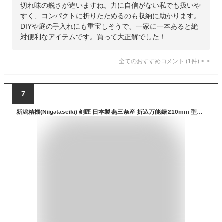
切れ味の鋭さが違いますね。力に自信がない私でも扱いや
すく、コンパクトに折りたためるのも収納に助かります。
DIYや庭の手入れにも重宝しそうで、一家に一本あると絶
対便利なアイテムです。買って大正解でした！
全てのおすすめコメント
(
1
件)
>
7
新潟精機(Niigataseiki) 剣匠 日本製 燕三条産 折込万能鋸 210mm 型枠/生木/一般木材/集成材 切断用