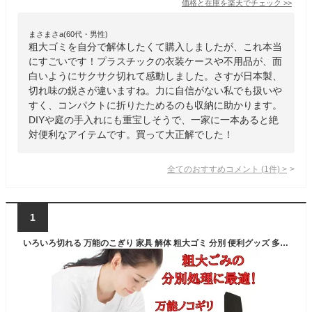
価格と在庫を
楽天
でチェック
>>
まさまさa(60代・男性)
粗大ゴミを自分で解体したくて購入しましたが、これ本当
にすごいです！プラスチックの衣装ケースや不用品が、面
白いようにサクサク切れて感動しました。さすが日本製、
切れ味の鋭さが違いますね。力に自信がない私でも扱いや
すく、コンパクトに折りたためるのも収納に助かります。
DIYや庭の手入れにも重宝しそうで、一家に一本あると絶
対便利なアイテムです。買って大正解でした！
全てのおすすめコメント
(
1
件)
>
1
いろいろ切れる 万能のこぎり 家具 解体 粗大ゴミ 分別 便利グッズ 多目的 女性 小型 家庭用 DIY 工具 プラスチック 金属 ステンレス 鉄 木材 カーペット 粗大ごみ 切る 【ギフト対応】 【ソーシャルギフト対応】 プレゼント