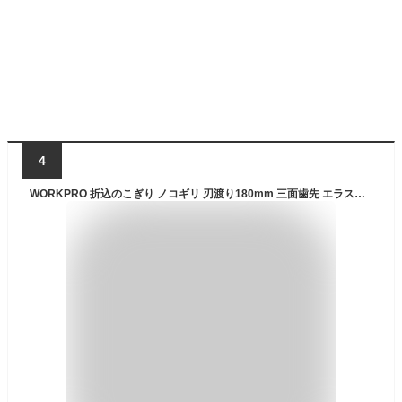
4
WORKPRO 折込のこぎり ノコギリ 刃渡り180mm 三面歯先 エラストマ樹脂グリップ 安全ロックボタン付き キャンプ 木工 園芸用のこぎり 最大剪定直径:枝切り350mm、生木200mm