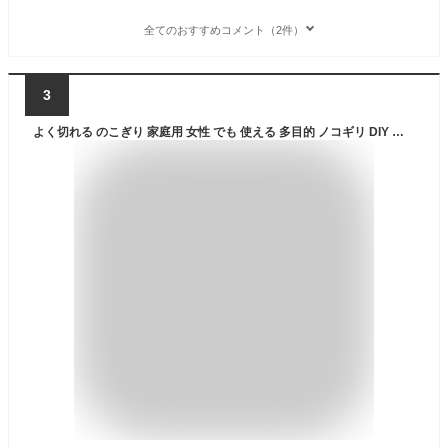
全てのおすすめコメント（2件）
3
よく切れる のこぎり 家庭用 女性 でも 使える 多目的 ノコギリ DIY 工具【いろいろ切れる 万能のこぎり】ガーデニング 大掃除 粗大ゴミ 切る 家具 解体 分別 便利 グッズ プラスチック ダンボール ステンレス 鉄 木材 カーペット 何でも切れる 鋸 おまけ付 日本製