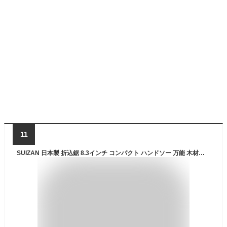
11
SUIZAN 日本製 折込鋸 8.3インチ コンパクト ハンドソー 万能 木材剪定のこぎり 木工 庭 DIY 工具