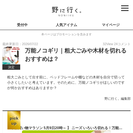
受付中
人気アイテム
マイページ
本ページはプロモーションを含みます
最終更新日：2026/07/22
32
View
24
コメント
万能ノコギリ｜粗大ごみや木材を切れる
おすすめは？
決定
粗大ごみとして出す前に、ベッドフレームや棚などの木材を自分で切って
小さくしたいと考えています。そのために、万能ノコギリがほしいのです
が何かおすすめはありますか？
野に行く。編集部
pick
up
【 お買い物マラソン 5月9日20時～ 】 ニーズ いろいろ切れる！万能のこぎり 日本製 ●