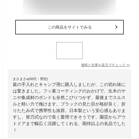
この商品をサイトでみる
価格と在庫を
楽天
でチェック
>>
まさまさa(60代・男性)
庭の手入れとキャンプ用に購入しましたが、この切れ味に
は驚きました。フッ素コーティングのおかげで、生木のヤ
ニや集成材のボンドも全然こびりつかず、最後までスルス
ルと軽い力で挽けます。ブラックの見た目が格好良く、折
りたたみ式で携帯性も抜群。日本製という安心感もありま
すし、替刃式なので長く愛用できそうです。園芸からアウ
トドアまで幅広く活躍してくれる、期待以上の名品でした
！