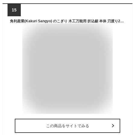
15
角利産業(Kakuri Sangyo) のこぎり 木工万能用 折込鋸 本体 刃渡り210mm 替刃式 コンパクト 角度2段切替 日本製ブレード使用
この商品をサイトでみる