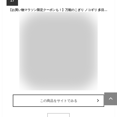
17
【お買い物マラソン限定クーポンも！】万能のこぎり ノコギリ 多目的マジックのこぎり 2枚刃 DIY 粗大ゴミ 解体 切断 廃棄物 大型ゴミ 金属 木材 カット 工具 折りたたみ式 万能鋸
この商品をサイトでみる