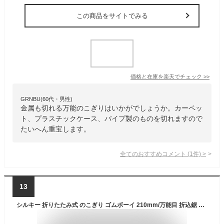
この商品をサイトでみる
価格と在庫を
楽天
でチェック
>>
GRNBU(60代・男性)
金属も切れる万能のこぎりはいかがでしょうか。カーペッ
ト、プラスチックケース、パイプ製のものを切れますので
たいへん重宝します。
全てのおすすめコメント
(
1
件)
>
13
シルキー 折りたたみ式 のこぎり ゴムボーイ 210mm/万能目 折込鋸 プロ用 林業 剪定 鋸 ノコギリ 土木 大工道具