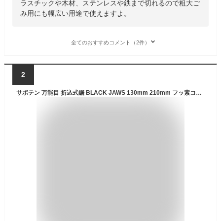
ラスチックや木材、ステンレスや鉄まで切れるので粗大ご
み用にも幅広い用途で使えますよ。
全てのおすすめコメント（2件）
2
サボテン 万能目 折込式鋸 BLACK JAWS 130mm 210mm フッ素コーティング加工刃仕様 挽き味が軽い 生木ヤニ 集成材ボンド付着の除去 アウトドア 園芸 折込ノコギリ 折込鋸 替刃式 日本製 3130 3210 RB-3130 RB-3210 ブラックジョーズ