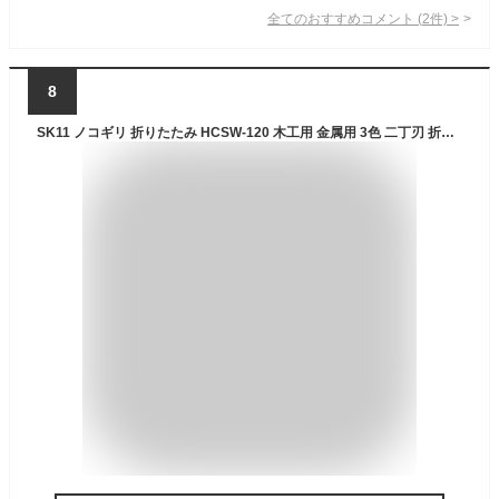
全てのおすすめコメント
(
2
件)
>
8
SK11 ノコギリ 折りたたみ HCSW-120 木工用 金属用 3色 二丁刃 折込鋸 剪定 のこぎり プラスチック 万能 粗大ゴミ 解体