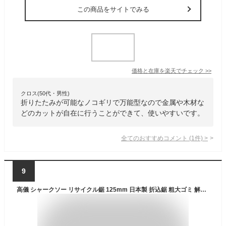
この商品をサイトでみる
価格と在庫を
楽天
でチェック
>>
クロス(50代・男性)
折りたたみが可能なノコギリで万能型なので金属や木材な
どのカットが自在に行うことができて、使いやすいです。
全てのおすすめコメント
(
1
件)
>
9
高儀 シャークソー リサイクル鋸 125mm 日本製 折込鋸 粗大ゴミ 解体 分別 木材 合板 集成材 鉄 ステンレス プラスチック カーペット のこぎり ノコギリ たかぎ