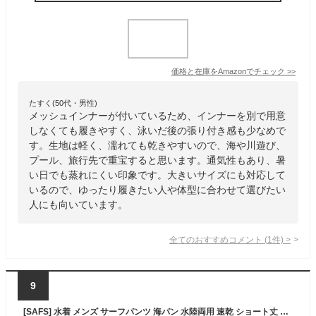
価格と在庫を
Amazon
でチェック
>>
たすく(50代・男性)
メッシュインナーが付いているため、インナーを別で用意
しなくても履きやすく、泳いだ後の張り付き感も少なめで
す。生地は軽く、濡れても乾きやすいので、海や川遊び、
プール、旅行先で重宝すると思います。通気性もあり、暑
い日でも蒸れにくい印象です。大きいサイズにも対応して
いるので、ゆったり履きたい人や体型に合わせて選びたい
人にも向いています。
全てのおすすめコメント
(
1
件)
>
9
[SAFS] 水着 メンズ サーフパンツ 海パン 水陸両用 速乾 ショート丈 スイムウェア 大きいサイズ インナー付 男性用 ブルー 4L ns-2517-14