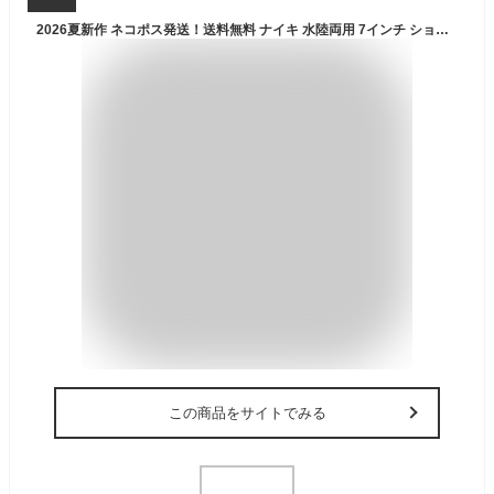
2026夏新作 ネコポス発送！送料無料 ナイキ 水陸両用 7インチ ショートパンツ サーフパンツ メンズ NIKE グラフィックスペック7 ボレーショーツ ショーパン 水着 スイムパンツ スイムウェア 水泳 プール ビーチ 海水浴 海パン nessf508
この商品をサイトでみる