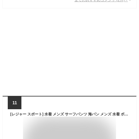
11
[レジャー スポート] 水着 メンズ サーフパンツ 海パン メンズ 水着 ボートショーツ ラッシュガード 水陸両用 G5183 (L) ピーコックブルー