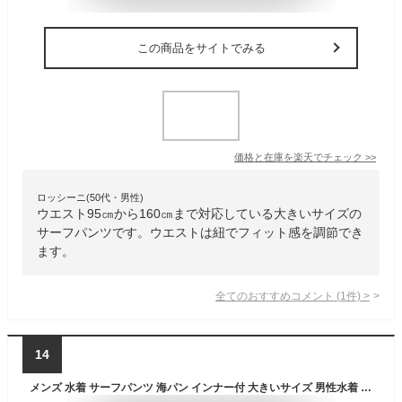
この商品をサイトでみる
価格と在庫を
楽天
でチェック
>>
ロッシーニ(50代・男性)
ウエスト95㎝から160㎝まで対応している大きいサイズの
サーフパンツです。ウエストは紐でフィット感を調節でき
ます。
全てのおすすめコメント
(
1
件)
>
14
メンズ 水着 サーフパンツ 海パン インナー付 大きいサイズ 男性水着 ロング ボードショーツ サーフショーツ シンプル おしゃれ 大人 速乾 水陸両用 海水パンツ メンズ水着 送料無料 ns-2580-04 final