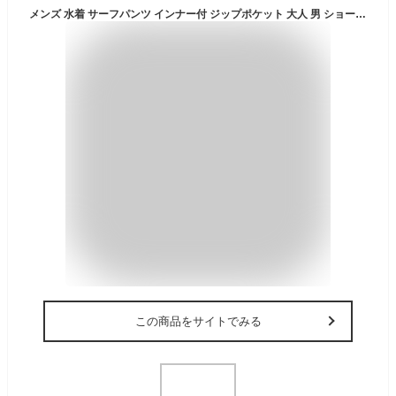
メンズ 水着 サーフパンツ インナー付 ジップポケット 大人 男 ショート スクール 海パン シンプル 無地 水陸両用 速乾 ストレッチ 海水パンツ ハーフパンツ ボードショーツ サーフショーツ ウエストゴム ショート丈 M L XL XXL 大きいサイズ 海水浴 プール ns-2580-07 final
この商品をサイトでみる