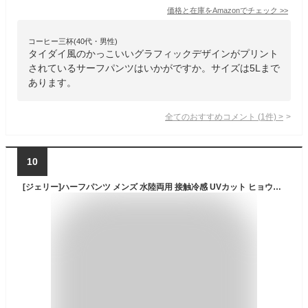
価格と在庫を
Amazon
でチェック
>>
コーヒー三杯(40代・男性)
タイダイ風のかっこいいグラフィックデザインがプリント
されているサーフパンツはいかがですか。サイズは5Lまで
あります。
全てのおすすめコメント
(
1
件)
>
10
[ジェリー]ハーフパンツ メンズ 水陸両用 接触冷感 UVカット ヒョウ柄 タイダイ 膝上 水着 海パン サーフパンツ アウトドア オリーブ L