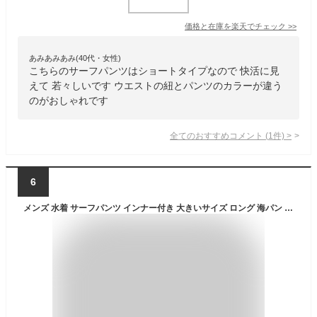
価格と在庫を
楽天
でチェック
>>
あみあみあみ(40代・女性)
こちらのサーフパンツはショートタイプなので 快活に見
えて 若々しいです ウエストの紐とパンツのカラーが違う
のがおしゃれです
全てのおすすめコメント
(
1
件)
>
6
メンズ 水着 サーフパンツ インナー付き 大きいサイズ ロング 海パン ボードショーツ フィジーク 男性用 海水パンツ メッシュ メンズ水着 速乾 水陸両用 3L 4L 5L ns-2517-10