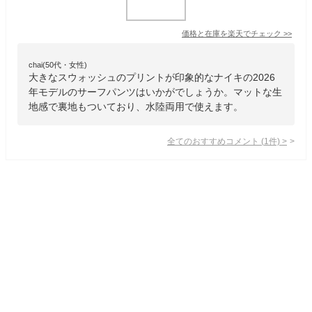
価格と在庫を
楽天
でチェック
>>
chai(50代・女性)
大きなスウォッシュのプリントが印象的なナイキの2026
年モデルのサーフパンツはいかがでしょうか。マットな生
地感で裏地もついており、水陸両用で使えます。
全てのおすすめコメント
(
1
件)
>