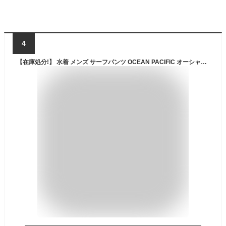
4
【在庫処分!】 水着 メンズ サーフパンツ OCEAN PACIFIC オーシャンパシフィック 海パン 水陸両用 インナー付き 速乾 サーフブランド 夏 海水パンツ トランクス ボードショーツ ハーフパンツ M L XL 2024SS karlas