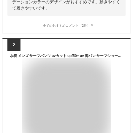
デーションカラーのデザインがおすすめです。動きやすく
て履きやすいです。
全てのおすすめコメント（2件）
2
水着 メンズ サーフパンツ uvカット upf50+ uv 海パン サーフショーツ ボードショーツ ハーフパンツ インナー ポケット インナー付 ラッシュガード 大きいサイズ ミドル ロング 膝丈 ひざ丈 夏 プール 海 海水浴 サーフィン サウナ 吸水速乾 耐塩素 水陸両用