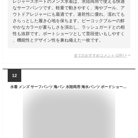
レジャースポートのメンズ水着は、水陸両用で使える快適
なサーフパンツです。軽量で動きやすく、海やプール、ア
ウトドアレジャーにも最適です。速乾性に優れ、濡れても
さらっとした履き心地を保ちます。ピーコックブルーの鮮
やかなカラーが夏らしさを演出し、ラッシュガードとの相
性も抜群です。ボートショーツとして普段使いもしやすく
、機能性とデザイン性を兼ね備えた一枚です。
全てのおすすめコメント
(
2
件)
>
12
水着 メンズ サーフパンツ 海パン 水陸両用 海水パンツ ボードショーツ フィジーク サーフショーツ ロング ストレッチ ジップ付ポケット おしゃれ ボーダー 海水浴 プール S M L 2L 3L 4L 大きいサイズ 旅行 海外旅行 ns-2600-07 final