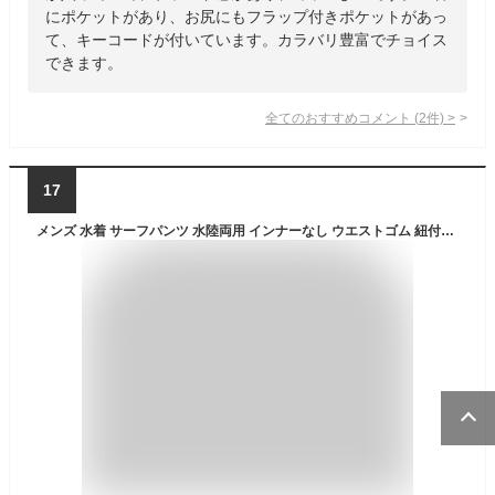
にポケットがあり、お尻にもフラップ付きポケットがあっ
て、キーコードが付いています。カラバリ豊富でチョイス
できます。
全てのおすすめコメント
(
2
件)
>
17
メンズ 水着 サーフパンツ 水陸両用 インナーなし ウエストゴム 紐付き ウエスト調整可 大きいサイズ ジッパー付きポケット シンプル おしゃれ かっこいい 速乾性 排水性 ボードショーツ 海パン ハーフパンツ プレゼント 父の日 黒 ブラック ネイビー M L LL 3L 4L 5L mm2205