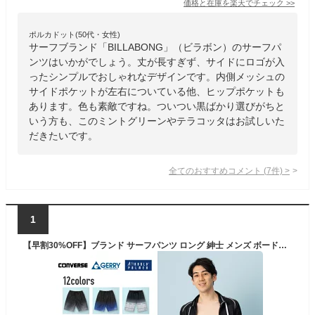
価格と在庫を
楽天
でチェック
>>
ポルカドット(50代・女性)
サーフブランド「BILLABONG」（ビラボン）のサーフパ
ンツはいかがでしょう。丈が長すぎず、サイドにロゴが入
ったシンプルでおしゃれなデザインです。内側メッシュの
サイドポケットが左右についている他、ヒップポケットも
あります。色も素敵ですね。ついつい黒ばかり選びがちと
いう方も、このミントグリーンやテラコッタはお試しいた
だきたいです。
全てのおすすめコメント
(
7
件)
>
1
【早割30%OFF】ブランド サーフパンツ ロング 紳士 メンズ ボードショーツ 水着 M L LL メッシュインナー付き トランクス 海パン スイムウェア ひざ丈 水陸両用 UPF50+ 紫外線カット率90%以上 メール便送料無料