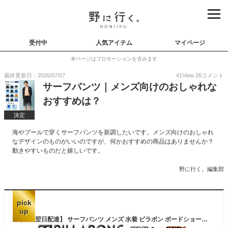
受付中
人気アイテム
マイページ
本ページはプロモーションを含みます
最終更新日：2026/07/07
41
View
26
コメント
サーフパンツ｜メンズ向けのおしゃれな
おすすめは？
決定
海やプールで穿くサーフパンツを新調したいです。メンズ向けのおしゃれ
なデザインのものがいいのですが、何かおすすめの商品はありませんか？
動きやすいものだと嬉しいです。
野に行く。編集部
pick
up
【最短翌日配達】 サーフパンツ メンズ 水着 ビラボン ボードショーツ インナー付き 海パン BILLABONG 海水パンツ サーフトランクス サーフブランド 大きいサイズ 2XL XXL 3L【あす楽対応】 BF011-401