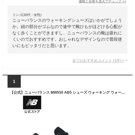
価格と在庫を
楽天
でチェック
>>
リンゴ(20代・女性)
ニューバランスのウォーキングシューズはいかがでしょう
か。紐の部分がゴムなので途中で靴ひもがほどける心配が
なく歩くことができますし、ニューバランスの靴は疲れに
くいのでおすすめです。おしゃれなデザインなので普段使
いにもピッタリだと思います。
全てのおすすめコメント
(
1
件)
>
1
【公式】ニューバランス MW550 AB5 シューズ ウォーキング ウォーキングシューズ 靴シューズ 軽量 快適 屋外 アウトドア メンズ 男性 ワイド