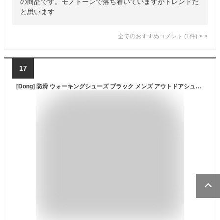
の商品です。モノトーンで落ち着いていますがトレンドだ
と思います
全てのおすすめコメント
(
1
件)
>
17
[Dong] 防滑 ウォーキングシューズ ブラック メンズ アウトドアシューズ 四季通用 旅行 お洒落 登山靴 疲れない 抗菌 防臭 28.0cm 春 夏 秋 運動 ジョギング 野外 おしゃれ 釣り 運転靴 トレッキングシューズ スポーツシューズ