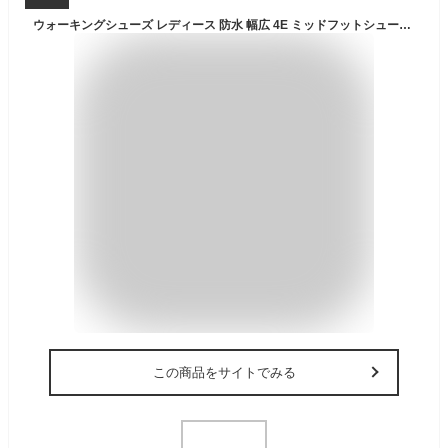
ウォーキングシューズ レディース 防水 幅広 4E ミッドフットシューズ MF191 外反母趾 ダイエット スニーカー クッション 軽量 足底腱膜炎
この商品をサイトでみる