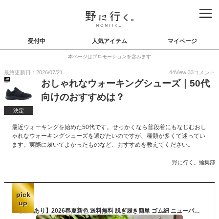
受付中
人気アイテム
マイページ
本ページはプロモーションを含みます
最終更新日：2026/07/21
44
View
33
コメント
おしゃれなウォーキングシューズ｜50代
向けのおすすめは？
決定
最近ウォーキングを始めた50代です。せっかくなら普段着にもなじむおし
ゃれなウォーキングシューズを選びたいのですが、種類が多くて迷ってい
ます。実際に履いてよかったものなど、おすすめを教えてください。
野に行く。編集部
pick
up
【動画あり】2026春夏新色 送料無料 脱ぎ履き簡単 ゴム紐 ニューバランス スリッポン 幅広 スニーカー レディース New Balance NB サンファー Sampher v2 2E ワイド 通学 通勤 通学シューズ 運動靴 スリップオン スポーツ ウォーキング シューズ 靴