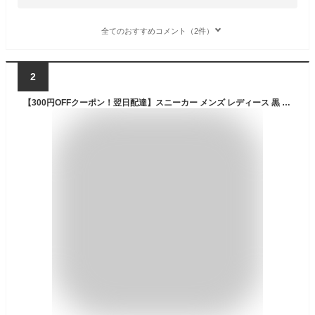
全てのおすすめコメント（2件）
2
【300円OFFクーポン！翌日配達】スニーカー メンズ レディース 黒 おしゃれ メッシュ 厚底 ウォーキングシューズ 靴 幅広 歩きやすい 中学生 シューズ スポーツシューズ カジュアル ウォーキング ジュニア 通勤 通学 弾力性 通気性 運動靴 疲れにくい 超軽量