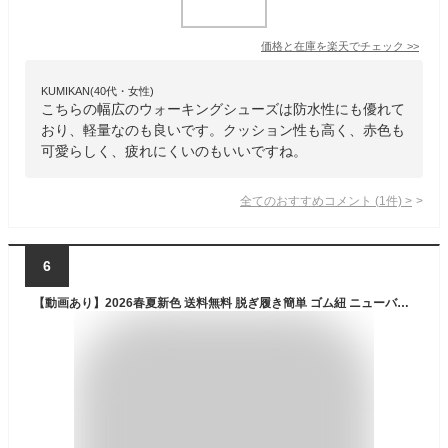
価格と在庫を
楽天
でチェック
>>
KUMIKAN(40代・女性)
こちらの幅広のウォーキングシューズは防水性にも優れて
おり、軽量なのも良いです。クッション性も高く、赤色も
可愛らしく、疲れにくいのもいいですね。
全てのおすすめコメント
(
1
件)
>
6
【動画あり】2026春夏新色 送料無料 脱ぎ履き簡単 ゴム紐 ニューバランス スリッポン 幅広 スニーカー レディース New Balance NB サンファー Sampher v2 2E ワイド 通学 通勤 通学シューズ 運動靴 スリップオン スポーツ ウォーキング シューズ 靴