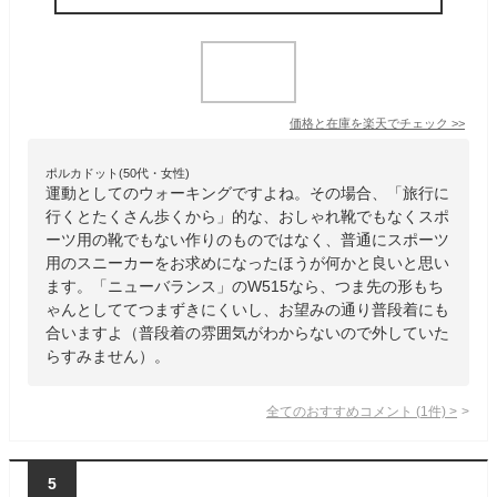
価格と在庫を
楽天
でチェック
>>
ポルカドット(50代・女性)
運動としてのウォーキングですよね。その場合、「旅行に
行くとたくさん歩くから」的な、おしゃれ靴でもなくスポ
ーツ用の靴でもない作りのものではなく、普通にスポーツ
用のスニーカーをお求めになったほうが何かと良いと思い
ます。「ニューバランス」のW515なら、つま先の形もち
ゃんとしててつまずきにくいし、お望みの通り普段着にも
合いますよ（普段着の雰囲気がわからないので外していた
らすみません）。
全てのおすすめコメント
(
1
件)
>
5