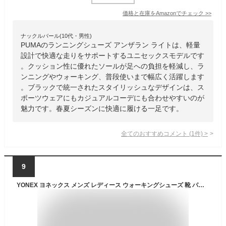
価格と在庫を
Amazon
でチェック
>>
ナックルバール(10代・男性)
PUMAのランニングシューズ アンザラン ライトは、軽量
設計で快適な走りをサポートするユニセックスモデルです
。クッション性に優れたソールが足への負担を軽減し、ラ
ンニングやウォーキング、普段使いまで幅広く活躍します
。ブラックで統一されたスタイリッシュなデザインは、ス
ポーツウェアにもカジュアルコーデにも合わせやすいのが
魅力です。春夏シーズンに快適に履ける一足です。
全てのおすすめコメント
(
1
件)
>
9
YONEX ヨネックス メンズ レディース ウォーキングシューズ 靴 パワークッション SHW123 3.5E 全9カラー YY-CHANGEOVER ワイワイ チェンジオーバー