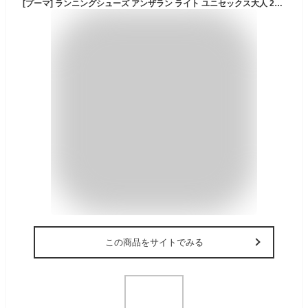
[プーマ] ランニングシューズ アンザラン ライト ユニセックス大人 25年春夏カラー プーマブラック/プーマブラック(01) 26.0 cm
この商品をサイトでみる