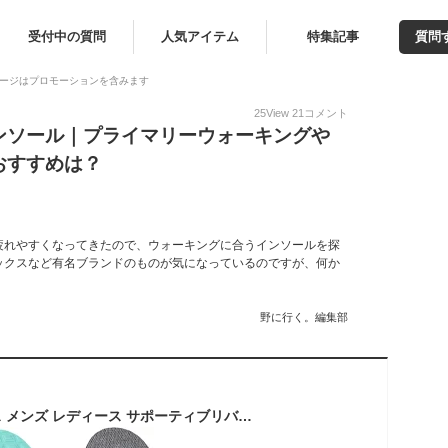
受付中の質問
人気アイテム
特集記事
質問
ージはプロモーションを含みます
25
View
21
コメント
ンソール｜プライマリーウォーキングや
おすすめは？
疲れやすくなってきたので、ウォーキングに合うインソールを探
ックスなど有名ブランドのものが気になっているのですが、何か
野に行く。編集部
全1色 ニューバランス メンズ レディース サポーティブリバウンドインソール 高機能 インソール スポーツ 中敷 靴 シューズ ランニング ウォーキング グレー 灰色 送料無料 New Balance LAM35689GR