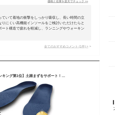
価格と在庫を
楽天
でチェック
>>
っていて着地の衝撃をしっかり吸収し、長い時間の立
なりにくい高機能インソールをご検討いただけたらと
ポート構造で疲れを軽減し、ランニングやウォーキン
全てのおすすめコメント
(
1
件)
>
インソール 【楽天ランキング第1位】土踏まずをサポート！人体工学に基づいた3D アーチサポート 疲れにくい 靴 中敷き 中敷 なかじき 土踏まず かかと レディース メンズ 衝撃吸収 サイズ調整 防臭 楽 偏平足 扁平足 アーチ ブーツ スポーツ ランニング【送料無料】