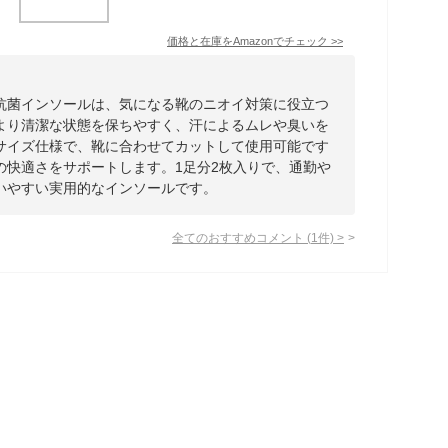
価格と在庫を
Amazon
でチェック
>>
抗菌インソールは、気になる靴のニオイ対策に役立つ
より清潔な状態を保ちやすく、汗によるムレや臭いを
サイズ仕様で、靴に合わせてカットして使用可能です
の快適さをサポートします。1足分2枚入りで、通勤や
いやすい実用的なインソールです。
全てのおすすめコメント
(
1
件)
>