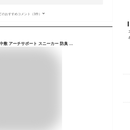
てのおすすめコメント（3件）
インソール 衝撃吸収 中敷 アーチサポート スニーカー 防臭 扁平足 通気 クッション 立ち仕事 疲れにくい メンズ 疲労軽減 ハイアーチ対策 足底筋膜炎 膝痛 土踏まず ウォーキング 歩き仕事 かかと レディース O脚 X脚 姿勢改善 スニーカー 野球