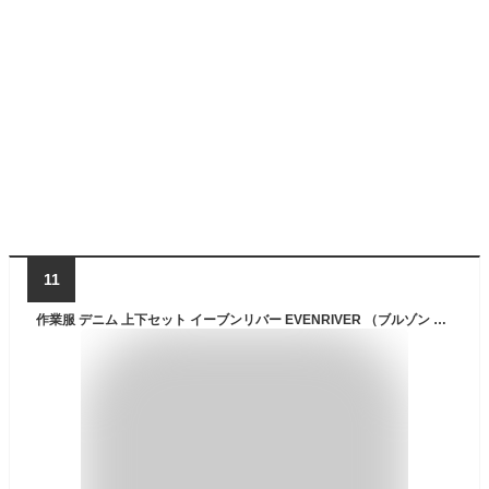
11
作業服 デニム 上下セット イーブンリバー EVENRIVER （ブルゾン USD307+カーゴパンツ USD302）作業着 通年 秋冬 人気 かっこいい ユニフォーム ジャンパー カーゴパンツ 上着 ジャケット ブルゾン ズボン パンツ おしゃれ 作業