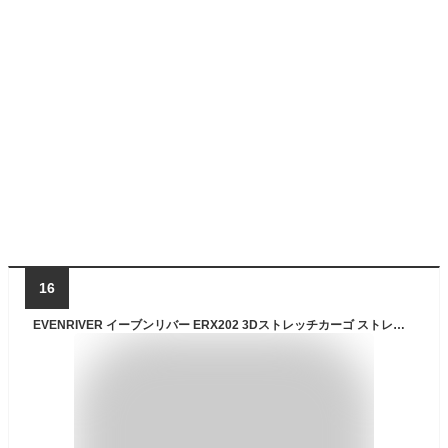
16
EVENRIVER イーブンリバー ERX202 3Dストレッチカーゴ ストレッチ 作業着 作業服 カーキ ベージュ ネイビー ブラウン ストレッチ素材 カーゴパンツ スタイリッシュ