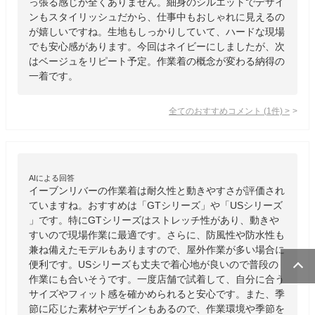
っ張る感じが全くありません。細身のシルエットでデザイ
ンもスタイリッシュだから、仕事中もおしゃれに見えるの
が嬉しいですね。生地もしっかりしていて、ハードな現場
でも安心感があります。今回はネイビーにしましたが、次
はベージュをリピート予定。作業着の概念が変わる納得の
一着です。
全てのおすすめコメント
(
1
件)
>
AIによる回答
イーブンリバーの作業着は耐久性と動きやすさが評価され
ていますね。おすすめは「GTシリーズ」や「USシリーズ
」です。特にGTシリーズはストレッチ性があり、動きや
すいので現場作業に最適です。さらに、防風性や防水性も
兼ね備えたモデルもありますので、屋外作業が多い場合に
便利です。USシリーズも丈夫で着心地が良いので普段の
作業にも合いそうです。一度店舗で試着して、自分に合う
サイズやフィット感を確かめられると安心です。また、季
節に応じた素材やデザインもあるので、作業環境や季節を