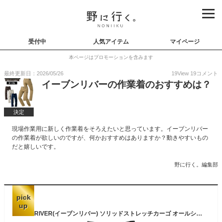
受付中
人気アイテム
マイページ
本ページはプロモーションを含みます
最終更新日：2026/05/26
19
View
19
コメント
イーブンリバーの作業着のおすすめは？
決定
現場作業用に新しく作業着をそろえたいと思っています。イーブンリバー
の作業着が欲しいのですが、何かおすすめはありますか？動きやすいもの
だと嬉しいです。
野に行く。編集部
pick
up
EVEN RIVER(イーブンリバー) ソリッドストレッチカーゴ オールシーズン用 ライトブラック US1602 05 3L