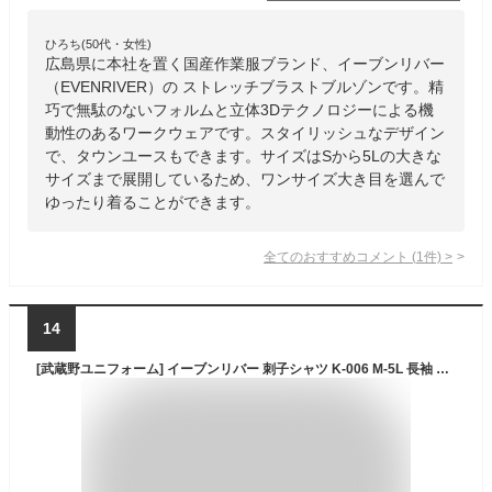
ひろち(50代・女性)
広島県に本社を置く国産作業服ブランド、イーブンリバー
（EVENRIVER）の ストレッチブラストブルゾンです。精
巧で無駄のないフォルムと立体3Dテクノロジーによる機
動性のあるワークウェアです。スタイリッシュなデザイン
で、タウンユースもできます。サイズはSから5Lの大きな
サイズまで展開しているため、ワンサイズ大き目を選んで
ゆったり着ることができます。
全てのおすすめコメント
(
1
件)
>
14
[武蔵野ユニフォーム] イーブンリバー 刺子シャツ K-006 M-5L 長袖 綿100% 影武者シリーズ 鳶服 鳶シャツ とび服 ドットボタン 秋冬 作業服 作業着 EVENRIVER<114-k006>(6-サラシ L)