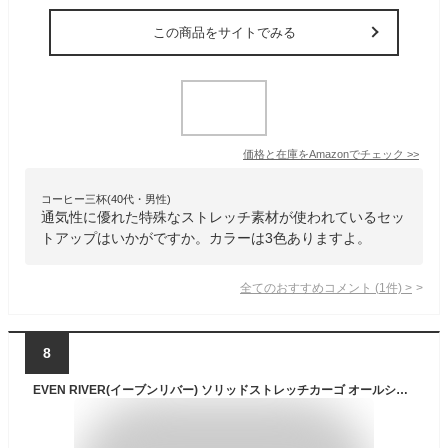
この商品をサイトでみる
価格と在庫を
Amazon
でチェック
>>
コーヒー三杯(40代・男性)
通気性に優れた特殊なストレッチ素材が使われているセッ
トアップはいかがですか。カラーは3色ありますよ。
全てのおすすめコメント
(
1
件)
>
8
EVEN RIVER(イーブンリバー) ソリッドストレッチカーゴ オールシーズン用 ライトブラック US1602 05 3L