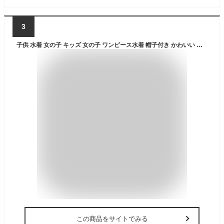
3
子供 水着 女の子 キッズ 女の子 ワンピース水着 帽子付き かわいい リボン プリンセス フリル シャーリング 110 120 130 140 送料無料 子供水着 キッズ水着 女の子水着 学校用水着 幼稚園 保育園
この商品をサイトでみる