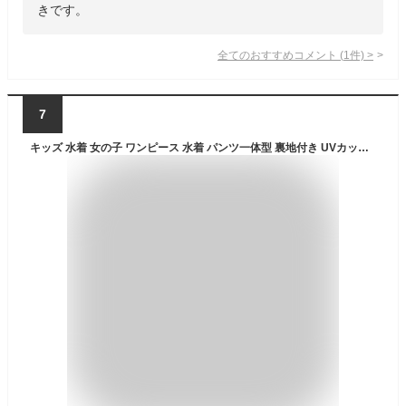
きです。
全てのおすすめコメント
(
1
件)
>
7
キッズ 水着 女の子 ワンピース 水着 パンツ一体型 裏地付き UVカット UPF50+ 子供水着 スイムウェア 女児水着 ガールズ フリル リボン レース イチゴ ユニコーン イルカ 総柄 かわいい 可愛い プール スイミング スクール 水遊び 100 110 120 130 4歳 5歳 6歳 7歳 8歳 9歳