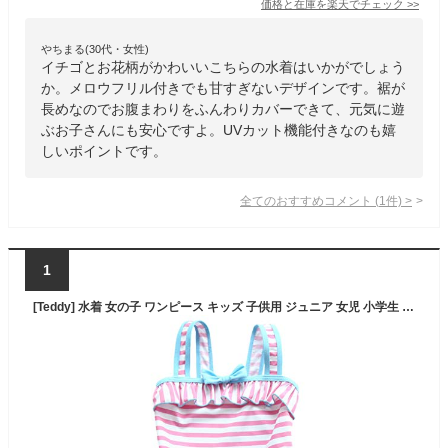
価格と在庫を
楽天
でチェック
>>
やちまる(30代・女性)
イチゴとお花柄がかわいいこちらの水着はいかがでしょう
か。メロウフリル付きでも甘すぎないデザインです。裾が
長めなのでお腹まわりをふんわりカバーできて、元気に遊
ぶお子さんにも安心ですよ。UVカット機能付きなのも嬉
しいポイントです。
全てのおすすめコメント
(
1
件)
>
1
[Teddy] 水着 女の子 ワンピース キッズ 子供用 ジュニア 女児 小学生 肩 フリル kids313-A (A：ピンク, 2XL(130cm))