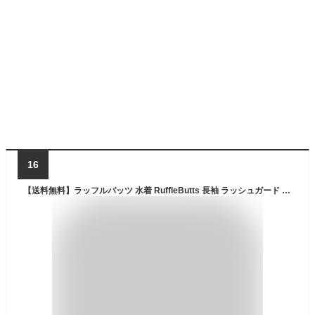
16
【送料無料】ラッフルバッツ 水着 RuffleButts 長袖 ラッシュガード ベビー キッズ 女の子 ベビー水着 キッズ水着 子供水着 女の子水着 フリル UPF50+ 紫外線対策 日焼け防止 ワンピース スイムウェア 海 プール 水遊び ベビースイミング 出産祝い ギフト プレゼント