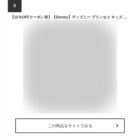
5
【10％OFFクーポン有】【Disney】ディズニー プリンセス キッズ 水着 女の子 子供 なりきり ワンピース アリエル アナと雪の女王 エルサ ラプンツェル 一体型 チュニック 水泳 スイムウェア プール UV対策 UPF50+ 100cm 110cm 120cm 130cm 幼稚園 おしゃれ
この商品をサイトでみる