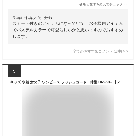
価格と在庫を
楽天
でチェック
>>
天津飯に転身(20代・女性)
スカート付きのアイテムになっていて、お子様用アイテム
でパステルカラーで可愛らしいかと思いますのでおすすめ
します。
全てのおすすめコメント
(
1
件)
>
9
キッズ 水着 女の子 ワンピース ラッシュガード一体型 UPF50+ 【メール便送料無料・セール】子供 スイムウェア オールインワン インナーパンツ付 UVカット98％以上 小学生 花柄 猫柄 レインボー ギンガム YUP50【5cmメール便】≪メール便優先商品≫キャサリンコテージ