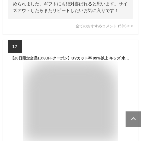
められました。ギフトにも絶対喜ばれると思います。サイ
ズアウトしたらまたリピートしたいお気に入りです！
全てのおすすめコメント
(
5
件)
>
17
【20日限定全品13%OFFクーポン】UVカット率 99%以上 キッズ 水着 女の子 ワンピース 子供用 90cm 100cm 110cm 120cm 130cm 140cm ジュニア 女児 小学生 2type オールインワン おしゃれ バックフリル リボン ギンガムチェック