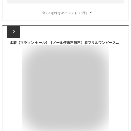
全てのおすすめコメント（3件）
2
水着【マラソン セール】【メール便送料無料】肩フリルワンピース水着 スイムウェア インナーパンツ付き リボン キッズ女の子 YUP12《メール便優先商品》花柄 猫柄 ギンガム キャサリンコテージ 目玉