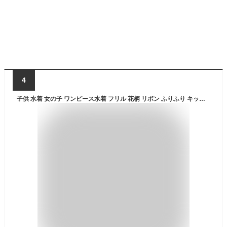
4
子供 水着 女の子 ワンピース水着 フリル 花柄 リボン ふりふり キッズ 水着 学校 保育園 幼稚園 かわいい フリル水着 100 110 120 130 帽子付き