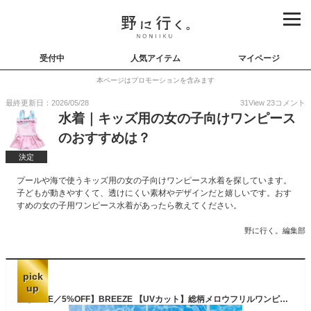
受付中
人気アイテム
マイページ
本ページはプロモーションを含みます
最終更新日：2026/05/28
31
View
23
コメント
水着｜キッズ用の女の子向けワンピース
のおすすめは？
決定
プールや海で使うキッズ用の女の子向けワンピース水着を探しています。
子どもが動きやすくて、透けにくい素材やデザインだと嬉しいです。おす
すめの女の子用ワンピース水着があったら教えてください。
野に行く。編集部
pick
up
【SALE／5%OFF】BREEZE 【UVカット】総柄メロウフリルワンピース水着 エフオーオンラインストア 水着・スイムグッズ 水着 ピンク