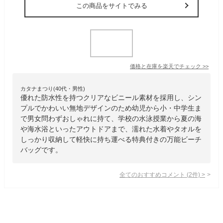
この商品をサイトでみる
価格と在庫を
楽天
でチェック
>>
カタナまつり(40代・男性)
優れた防水性を持つクリアなビニール素材を採用し、シン
プルでかわいい無地デザインのため幼児から小・中学生ま
で男女問わずおしゃれに持て、学校の水泳授業から夏の海
や海水浴といったアウトドアまで、濡れた水着やタオルを
しっかり収納して軽快に持ち運べる特典付きの万能ビーチ
バッグです。
全てのおすすめコメント
(
2
件)
>