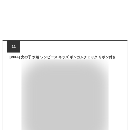
11
[VIXA] 女の子 水着 ワンピース キッズ ギンガムチェック リボン付き水着 フリル付き リボン装飾 可愛い 子供用 スイムウェア UVカット 速乾 伸縮性 プール ビーチ 夏用 女児 ブルーピンク 100-150cm (JP, 身長, 90, 女児用, ブルーピンク)