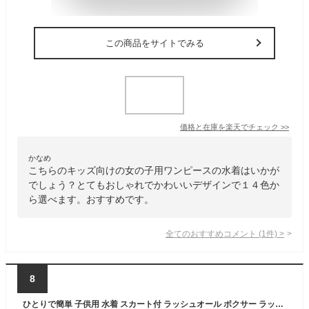
この商品をサイトでみる
価格と在庫を
楽天
でチェック
>>
かなめ
こちらのキッズ向けの女の子用ワンピースの水着はいかが
でしょう？とてもおしゃれでかわいいデザインで１４色か
ら選べます。おすすめです。
全てのおすすめコメント
(
1
件)
>
8
ひとりで簡単 子供用 水着 スカート付 ラッシュオール ボクサー ラッシュガード アイスクリーム バタフライ ヒトデ デイジー UPF50＋ ワンピース スカート 女の子 キッズ ピンク パープル イエロー おしゃれ 幼稚園 保育園 自分で脱ぎ着できる 100/110/120/130 よつば洋品店