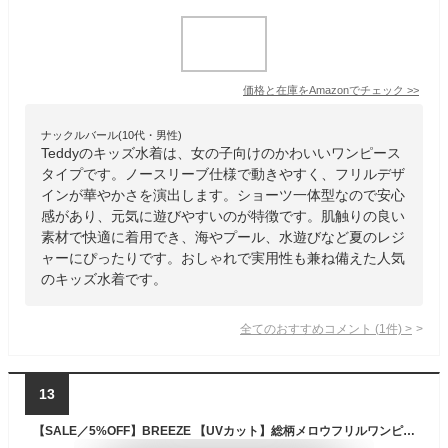
価格と在庫を
Amazon
でチェック
>>
ナックルバール(10代・男性)
Teddyのキッズ水着は、女の子向けのかわいいワンピース
タイプです。ノースリーブ仕様で動きやすく、フリルデザ
インが華やかさを演出します。ショーツ一体型なので安心
感があり、元気に遊びやすいのが特徴です。肌触りの良い
素材で快適に着用でき、海やプール、水遊びなど夏のレジ
ャーにぴったりです。おしゃれで実用性も兼ね備えた人気
のキッズ水着です。
全てのおすすめコメント
(
1
件)
>
13
【SALE／5%OFF】BREEZE 【UVカット】総柄メロウフリルワンピース水着 エフオーオンラインストア 水着・スイムグッズ 水着 ピンク