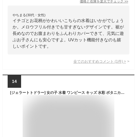
価格と在庫を
楽天
でチェック
>>
やちまる(30代・女性)
イチゴとお花柄がかわいいこちらの水着はいかがでしょう
か。メロウフリル付きでも甘すぎないデザインです。裾が
長めなのでお腹まわりをふんわりカバーできて、元気に遊
ぶお子さんにも安心ですよ。UVカット機能付きなのも嬉
しいポイントです。
全てのおすすめコメント
(
1
件)
>
14
[ジェラートトドラー] 女の子 水着 ワンピース キッズ 水彩 ボタニカル フラワー スイムキャップ付 ピンク 120cm