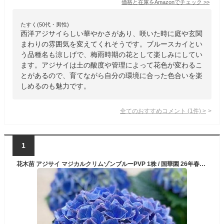
価格と在庫を
Amazon
でチェック
>>
たすく(50代・男性)
西洋アジサイらしい華やかさがあり、咲いた時に庭や玄関
まわりの雰囲気を変えてくれそうです。ブルースカイとい
う品種名も涼しげで、梅雨時期の花として楽しみにしてい
ます。アジサイは土の酸度や管理によって花色が変わるこ
とがあるので、育てながら自分の環境に合った色合いを楽
しめるのも魅力です。
全てのおすすめコメント
(
1
件)
>
1
花木苗 アジサイ マジカルクリムゾンブルーPVP 1株 / 国華園 26年春商品