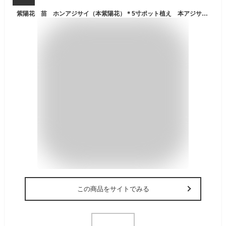
紫陽花 苗 ホンアジサイ（本紫陽花）＊5寸ポット植え 本アジサイ 苗木 庭木 あじさい 【花木庭木・アジサイ・山紫陽花・あじさい】
この商品をサイトでみる