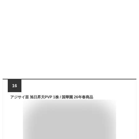
16
アジサイ苗 旭日昇天PVP 1株 / 国華園 26年春商品