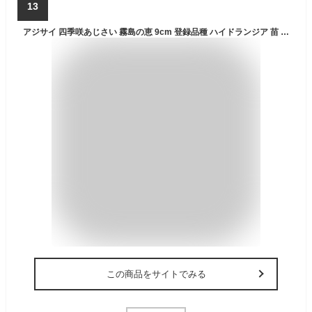
13
アジサイ 四季咲あじさい 霧島の恵 9cm 登録品種 ハイドランジア 苗 花苗 苗木 あじさい 紫陽花
この商品をサイトでみる