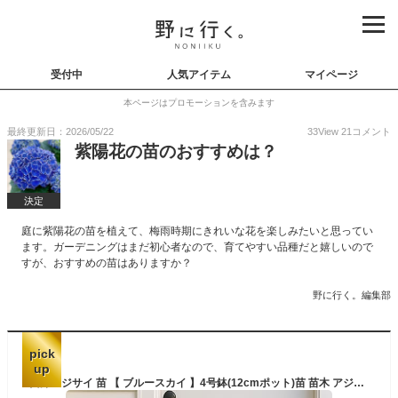
受付中
人気アイテム
マイページ
本ページはプロモーションを含みます
最終更新日：2026/05/22
33
View
21
コメント
紫陽花の苗のおすすめは？
決定
庭に紫陽花の苗を植えて、梅雨時期にきれいな花を楽しみたいと思ってい
ます。ガーデニングはまだ初心者なので、育てやすい品種だと嬉しいので
すが、おすすめの苗はありますか？
野に行く。編集部
pick
up
西洋アジサイ 苗 【 ブルースカイ 】4号鉢(12cmポット)苗 苗木 アジサイ ハイドランジア 紫陽花 庭木 植木 花木 落葉 庭木 生垣 庭木 鉢物 シンボルツリー 記念樹 プレゼント ギフト