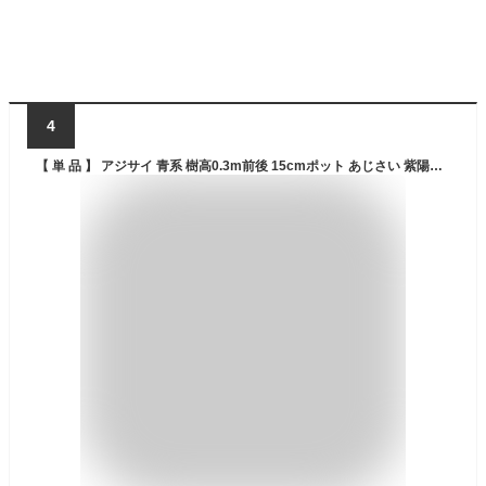
4
【 単 品 】 アジサイ 青系 樹高0.3m前後 15cmポット あじさい 紫陽花 苗 植木 苗木 庭 生垣 目隠し