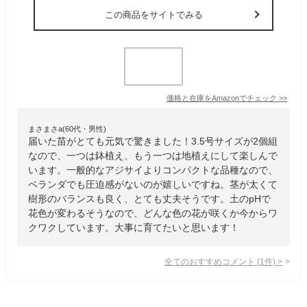
この商品をサイトでみる
価格と在庫を
Amazon
でチェック
>>
まさまさa(60代・男性)
届いた苗がとても元気で驚きました！3.5号サイズが2個組
なので、一つは鉢植え、もう一つは地植えにして楽しんで
います。一般的なアジサイよりコンパクトな品種なので、
ベランダでも圧迫感がないのが嬉しいですね。茎が太くて
樹形のバランスも良く、とても丈夫そうです。土のpHで
花色が変わるそうなので、どんな色の花が咲くか今からワ
クワクしています。大事に育てたいと思います！
全てのおすすめコメント
(
1
件)
>