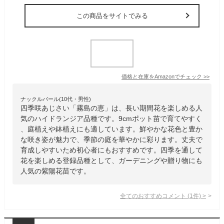
この商品をサイトでみる
価格と在庫を
Amazon
でチェック
>>
ナックルバール(10代・男性)
四季咲あじさい「霧島の恵」は、長い期間花を楽しめる人
気のハイドランジア品種です。9cmポット苗で育てやすく
、庭植えや鉢植えにも適しています。鮮やかな花色と豊か
な咲き姿が魅力で、季節の庭を華やかに彩ります。丈夫で
育成しやすいため初心者にもおすすめです。四季を通して
花を楽しめる登録品種として、ガーデニングや贈り物にも
人気の紫陽花苗です。
全てのおすすめコメント
(
1
件)
>