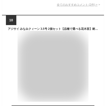
全てのおすすめコメント
(
2
件)
>
10
アジサイ みなみクィーン 3.5号 2個セット【品種で選べる花木苗】耐寒性落葉低木/別名：紫陽花、ハイドランジア●一般的な西洋アジサイよりもコンパクトなのが特徴。土壌のpHにより花色が変化する。酸性の土壌では青や紫色の花を、アルカリ性の土壌ではピンク色の花を咲かせる。花径が太く、樹形のバランスも良いため、鉢植え・庭植えの両方に適する。