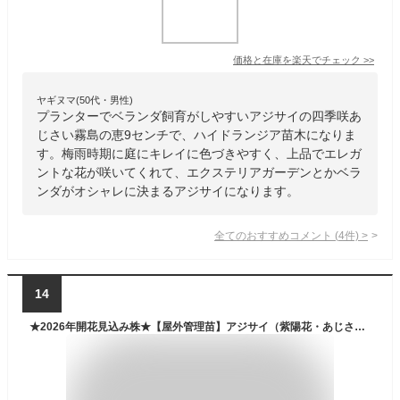
価格と在庫を
楽天
でチェック
>>
ヤギヌマ(50代・男性)
プランターでベランダ飼育がしやすいアジサイの四季咲あ
じさい霧島の恵9センチで、ハイドランジア苗木になりま
す。梅雨時期に庭にキレイに色づきやすく、上品でエレガ
ントな花が咲いてくれて、エクステリアガーデンとかベラ
ンダがオシャレに決まるアジサイになります。
全てのおすすめコメント
(
4
件)
>
14
★2026年開花見込み株★【屋外管理苗】アジサイ（紫陽花・あじさい）プリンセスシャーロット 4号苗（J10）