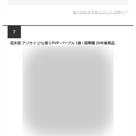
全てのおすすめコメント
(
1
件)
>
7
花木苗 アジサイ ひな祭りPVP パープル 1株 / 国華園 26年春商品