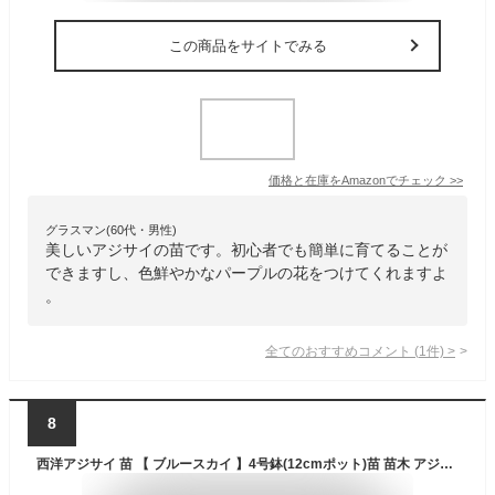
この商品をサイトでみる
価格と在庫を
Amazon
でチェック
>>
グラスマン(60代・男性)
美しいアジサイの苗です。初心者でも簡単に育てることが
できますし、色鮮やかなパープルの花をつけてくれますよ
。
全てのおすすめコメント
(
1
件)
>
8
西洋アジサイ 苗 【 ブルースカイ 】4号鉢(12cmポット)苗 苗木 アジサイ ハイドランジア 紫陽花 庭木 植木 花木 落葉 庭木 生垣 庭木 鉢物 シンボルツリー 記念樹 プレゼント ギフト