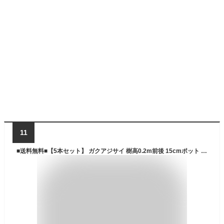
11
■送料無料■【5本セット】 ガクアジサイ 樹高0.2m前後 15cmポット 色指定なし 額紫陽花 がくあじさい 額あじさい 苗木 苗 植木 庭木 生け垣 花を楽しむ木 初夏に花を咲かせる植木特集