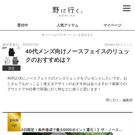
受付中
人気アイテム
マイページ
本ページはプロモーションを含みます
最終更新日：2026/07/28
38
View
34
コメント
40代メンズ向けノースフェイスのリュッ
クのおすすめは？
決定
40代の夫にノースフェイスのメンズリュックをプレゼントしたいです。お
じさんでもかっこよく使えるデザインのおすすめはありますか？家族での
アウトドアや仕事で現場に行く時などに使うと思います！
野に行く。編集部
pick
up
【6月10日限定！条件達成で最大6000ポイント還元！】ザ・ノース・フェイス リュック 30L メンズ レディース BCヒューズボックス2 BC Fuse Box II ブラック NM82255 K THE NORTH FACE バックパック バッグ ノースフェイス