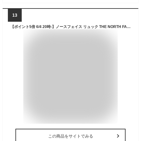
13
【ポイント5倍 6/4 20時-】ノースフェイス リュック THE NORTH FACE バックパック VAULT NF0A3VY2 ヴォルト 27L PC収納 メンズ レディース ザ・ノースフェイス
この商品をサイトでみる