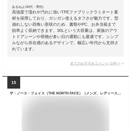
あるねよ(40代・男性)
高強度で濡れや汚れに強いTPEファブリックラミネート素
材を採用しており、ガシガシ使えるタフさが魅力です。型
崩れしない四角い形状のため、書類やPC、お弁当箱まで
効率よく収納できます。30Lという大容量は、家族のアウ
トドアシーンや荷物が多い日の通勤にも最適です。シンプ
ルながら存在感のあるデザインで、幅広い年代から支持さ
れています。
全てのおすすめコメント
(
1
件)
>
15
ザ・ノース・フェイス（THE NORTH FACE）（メンズ、レディース）リュック バッグ ビッグショット NM72301 K 33L ブラック 通勤 通学 ビジネス