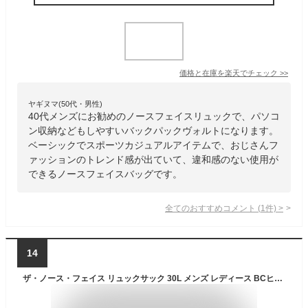
価格と在庫を
楽天
でチェック
>>
ヤギヌマ(50代・男性)
40代メンズにお勧めのノースフェイスリュックで、パソコ
ン収納などもしやすいバックパックヴォルトになります。
ベーシックでスポーツカジュアルアイテムで、おじさんフ
ァッションのトレンド感が出ていて、違和感のない使用が
できるノースフェイスバッグです。
全てのおすすめコメント
(
1
件)
>
14
ザ・ノース・フェイス リュックサック 30L メンズ レディース BCヒューズボックス2 BC Fuse Box II ブラック NM82255 K THE NORTH FACE バックパック バッグ ノースフェイス