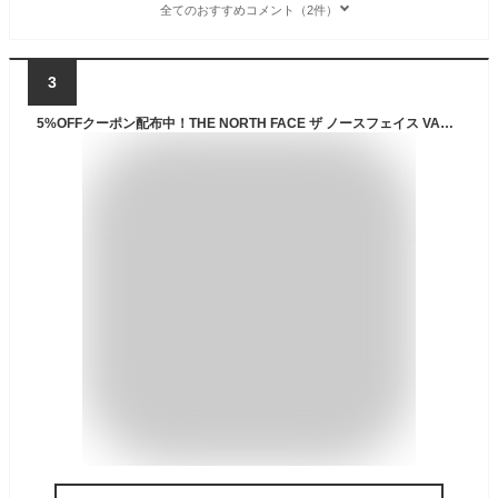
全てのおすすめコメント（2件）
3
5%OFFクーポン配布中！THE NORTH FACE ザ ノースフェイス VAULT ヴォルト バックパックリュック リュックサック 27L A3 メンズ レディースNF0A3VY2 ブラック グレー ネイビー プレゼント ギフト