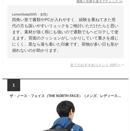
価格と在庫を
楽天
でチェック
>>
LemonSoda(50代・女性)
四角い形で書類やPCが入れやすく、経験を重ねてきた世
代の方も扱いやすいリュックをご検討いただけたらと思い
ます。素材が強く雨にも強いので通勤でもヘビロテして使
えます。背面のクッションがしっかりしていて重さを感じ
にくく、黒なら落ち着いた印象です。荷物が多い日も形が
崩れないのが助かります。
全てのおすすめコメント
(
4
件)
>
1
ザ・ノース・フェイス（THE NORTH FACE）（メンズ、レディース）リュック デイパック BC ヒューズボックス 2 30L NM82255 K 撥水 PC収納