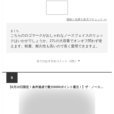
価格と在庫を
楽天
でチェック
>>
まくち
こちらのロゴマークがおしゃれなノースフェイスのリュッ
クはいかがでしょうか。27Lの大容量でオンオフ問わず使
えます。軽量、耐久性も高いので長く愛用できますよ。
全てのおすすめコメント（2件）
6
【6月10日限定！条件達成で最大6000ポイント還元！】ザ・ノース・フェイス リュック 30L メンズ レディース BCヒューズボックス2 BC Fuse Box II ブラック NM82255 K THE NORTH FACE バックパック バッグ ノースフェイス