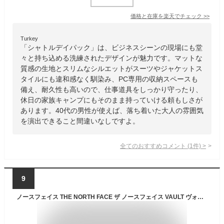
価格と在庫を
楽天
でチェック
>>
Turkey
「シャトルデイパック」は、ビジネスシーンの現場にも堂
々と持ち込める洗練されたデザインが魅力です。マットな
質感の生地とスリムなシルエットがスーツやジャケットス
タイルにも違和感なく馴染み、PC専用の収納スペースも
備え、耐久性も高いので、仕事道具をしっかり守ったり、
休日の家族キャンプにもそのまま持っていける頼もしさが
あります。40代の男性が使えば、落ち着いた大人の雰囲気
を演出できること間違いなしですよ。
全てのおすすめコメント
(
1
件)
>
9
ノースフェイス THE NORTH FACE ザ ノースフェイス VAULT ヴォルト バックパック NF0A3VY2JK NF0A3VY2-4H0 THE NORTH FACE ノースフェイス メンズ レディース ag-906800 ブランド