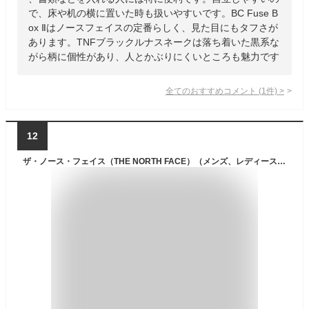
で、床や机の横に置いた時も扱いやすいです。BC Fuse B
ox Ⅱはノースフェイスの定番らしく、見た目にもタフさが
あります。TNFブラックルナスネークは落ち着いた黒系な
がら柄に個性があり、人とかぶりにくいところも魅力です
全てのおすすめコメント
(
1
件)
>
12
ザ・ノース・フェイス（THE NORTH FACE）（メンズ、レディース）リュック バッグ ホットショット NM72302 K 27L ブラック 通勤 通学 ビジネス