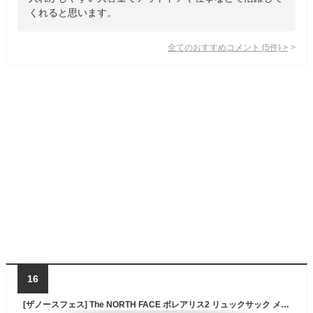
くれると思います。
全てのおすすめコメント
(
5
件)
>
16
[ザノースフェス] The NORTH FACE ボレアリス2 リュックサック メンズ レディース BOREALIS II FOR UNISEX (ブラック(BLK)) [並行輸入品]