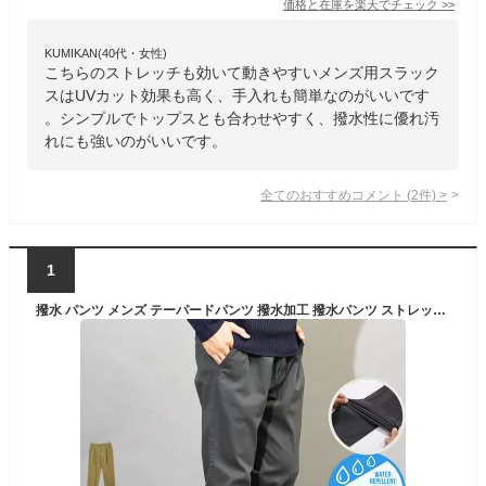
価格と在庫を
楽天
でチェック
>>
KUMIKAN(40代・女性)
こちらのストレッチも効いて動きやすいメンズ用スラック
スはUVカット効果も高く、手入れも簡単なのがいいです
。シンプルでトップスとも合わせやすく、撥水性に優れ汚
れにも強いのがいいです。
全てのおすすめコメント
(
2
件)
>
1
撥水 パンツ メンズ テーパードパンツ 撥水加工 撥水パンツ ストレッチ メンズ ◆ストレッチ撥水テーパードイージーパンツ◆イージーパンツ ウエスト紐 ストレッチパンツ 伸縮性 ゆったり 秋服 冬服 メンズファッション 雨の日 雨 黒 ブラック ベージュ