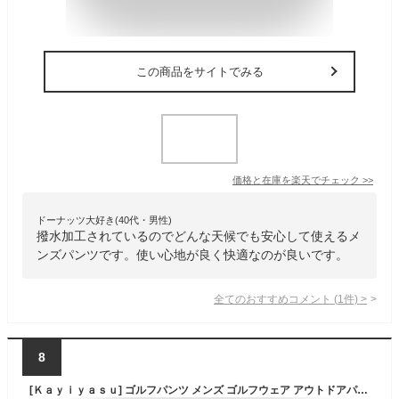
この商品をサイトでみる
価格と在庫を
楽天
でチェック
>>
ドーナッツ大好き(40代・男性)
撥水加工されているのでどんな天候でも安心して使えるメ
ンズパンツです。使い心地が良く快適なのが良いです。
全てのおすすめコメント
(
1
件)
>
8
[Ｋａｙｉｙａｓｕ] ゴルフパンツ メンズ ゴルフウェア アウトドアパンツ 速乾 撥水 通気性 UVカット 耐摩耗 ストレッチ スラックス 薄手 登山 ランニング ウエストゴム M-3XL(L ダークグレー)