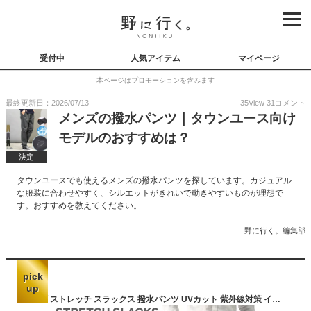
受付中
人気アイテム
マイページ
本ページはプロモーションを含みます
最終更新日：2026/07/13
35
View
31
コメント
メンズの撥水パンツ｜タウンユース向け
モデルのおすすめは？
決定
タウンユースでも使えるメンズの撥水パンツを探しています。カジュアル
な服装に合わせやすく、シルエットがきれいで動きやすいものが理想で
す。おすすめを教えてください。
野に行く。編集部
pick
up
メンズ ストレッチ スラックス 撥水パンツ UVカット 紫外線対策 イージーケア 機能検査済み フルレングス ボトムス カラーパンツ【A8X】【パケ1】