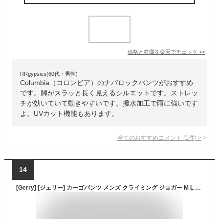
価格と在庫を
楽天
でチェック
>>
RRgypsies(60代・男性)
Columbia（コロンビア）のナパロックパンツがおすすめ
です。脚がスラッと長く見えるシルエットです。ストレッ
チが効いていて動きやすいです。撥水加工で雨に強いです
よ。UVカット機能もあります。
全てのおすすめコメント
(
1
件)
>
14
[Gerry] [ジェリー] カーゴパンツ メンズ クライミング ジョガー M L LL 3L 4L 5L 撥水加工 UVカット ストレッチ カーキ M