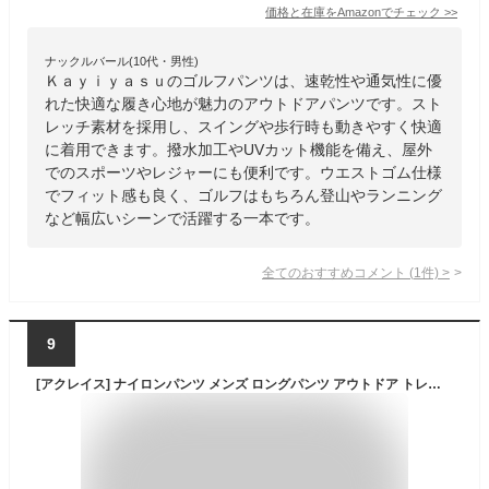
価格と在庫を
Amazon
でチェック
>>
ナックルバール(10代・男性)
Ｋａｙｉｙａｓｕのゴルフパンツは、速乾性や通気性に優
れた快適な履き心地が魅力のアウトドアパンツです。スト
レッチ素材を採用し、スイングや歩行時も動きやすく快適
に着用できます。撥水加工やUVカット機能を備え、屋外
でのスポーツやレジャーにも便利です。ウエストゴム仕様
でフィット感も良く、ゴルフはもちろん登山やランニング
など幅広いシーンで活躍する一本です。
全てのおすすめコメント
(
1
件)
>
9
[アクレイス] ナイロンパンツ メンズ ロングパンツ アウトドア トレッキングパンツ クライミングパンツ 薄手 撥水 ストレッチ 軽量 春 秋 alm-bt26070lbl