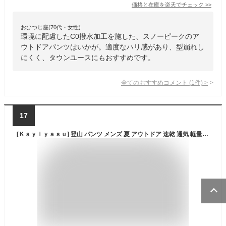
価格と在庫を
楽天
でチェック
>>
おひつじ座(70代・女性)
環境に配慮したC0撥水加工を施した、スノーピークのア
ウトドアパンツはいかが。適度なハリ感があり、型崩れし
にくく、タウンユースにもおすすめです。
全てのおすすめコメント
(
1
件)
>
17
[Ｋａｙｉｙａｓｕ] 登山 パンツ メンズ 夏 アウトドア 速乾 通気 軽量 防風 UVカット トレッキング ゴムウェスト テーパード ハイキング イージーパンツ 春 秋 おしゃれ 作業 ロングパンツ 大きいサイズ ボトムス S-4XL(L ブラック)