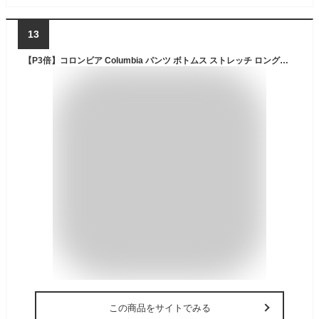
13
【P3倍】コロンビア Columbia パンツ ボトムス ストレッチ ロングパンツ イージーパンツ ジョガーパンツ レッキングパンツ ナパロックパンツ Napa Rock Pant 紫外線対策 UVカット 撥水 はっ水 メンズ レディース アウトドア 長ズボン XE3308
この商品をサイトでみる