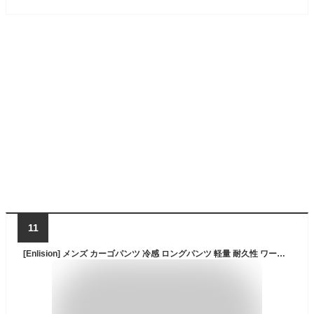
11
[Enlision] メンズ カーゴパンツ 冷感 ロングパンツ 軽量 耐久性 ワークパンツ 多機能ポケット 作業用 撥水 カジュアル オールシーズン ブラック XLサイズ