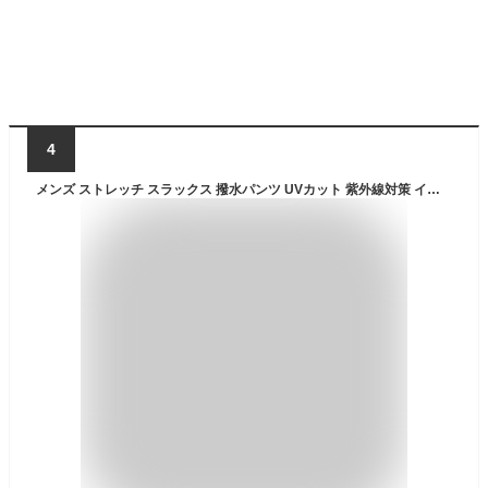
4
メンズ ストレッチ スラックス 撥水パンツ UVカット 紫外線対策 イージーケア 機能検査済み フルレングス ボトムス カラーパンツ【A8X】【パケ1】