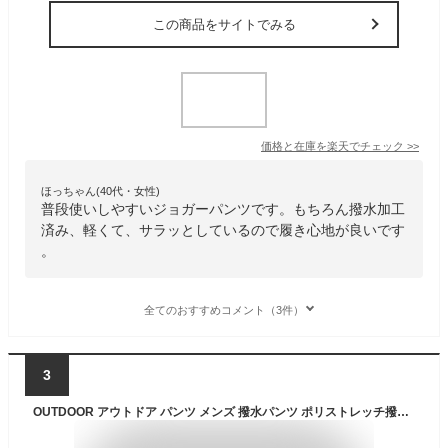
この商品をサイトでみる
価格と在庫を
楽天
でチェック
>>
ほっちゃん(40代・女性)
普段使いしやすいジョガーパンツです。もちろん撥水加工
済み、軽くて、サラッとしているので履き心地が良いです
。
全てのおすすめコメント（3件）
3
OUTDOOR アウトドア パンツ メンズ 撥水パンツ ポリストレッチ撥水ジョガーパンツ ジップポケット付 総シャーリングのイージーパンツ 腰紐付き UVカット アウトドアワークパンツ OD470