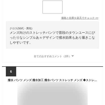
価格と在庫を
楽天
でチェック
>>
クロス(50代・男性)
メンズ向けのストレッチパンツで普段のタウンユースにぴ
ったりなシンプルあｎデザインで撥水効果もあり履きこな
しやすいです。
全てのおすすめコメント（2件）
6
撥水 パンツ メンズ 撥水加工 撥水パンツ ストレッチ メンズ ◆ストレッチ撥水セミワイドイージーパンツ◆ワイドパンツ イージーパンツ ウエスト紐 ストレッチパンツ 伸縮性 ゆったり パンツ ボトムス 春服 春 メンズファッション 雨の日 雨 黒 ブラック ベージュ