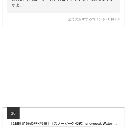
すよ。
全てのおすすめコメント
(
1
件)
>
16
【1日限定 5%OFF×P5倍】【スノーピーク 公式】snowpeak Water-Repellent Stretch Trousers PT-26SU015 アウトドアパンツ 軽量 撥水 パンツ リサイクルナイロン ストレッチ ウエストゴム 洗濯機対応 イージーケア キャンプ アウトドア シンプル おしゃれ