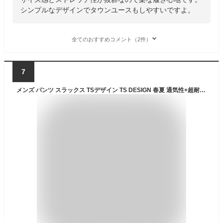
シンプルなデザインでタウンユースもしやすいですよ。
全てのおすすめコメント（2件）
7
メンズ パンツ スラックス TSデザイン TS DESIGN 春夏 通気性+超耐久撥水加工 NEO撥水 ナイロンドッツ ステルス 4Dストレッチ 帯電防止 防汚機能 メンズ ワークウェア スーツ はっ水パンツ オフィスカジュアル 9042 作業着 ワークウェア 作業服 形状安定