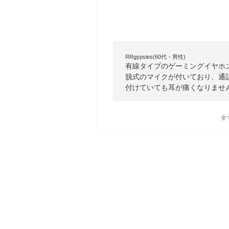
RRgypsies(60代・男性)
有線タイプのゲーミングイヤホ
脱式のマイクが付いており、通
付けていても耳が痛くなりませ
全