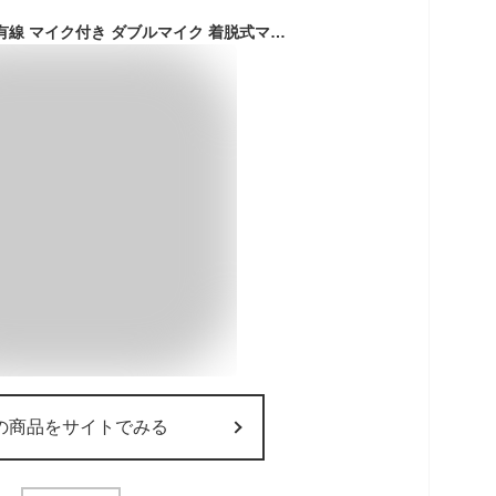
ゲーミングイヤホン 有線 マイク付き ダブルマイク 着脱式マイク PS5 PS4 Switch レッド グリーン ブラック スマホ PC iPhone 3.5mm テレワーク ボイスチャット 送料無料 gearphone1
の商品をサイトでみる