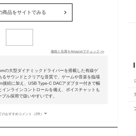
の商品をサイトでみる
価格と在庫を
Amazon
でチェック
>>
3は、11mmの大型ダイナミックドライバーを搭載した有線ゲ
あるサウンドとクリアな音質で、ゲームや音楽を臨場
接続に加え、USB Type-C DACアダプター付きで幅
とインラインコントロールを備え、ボイスチャットも
ーブル採用で扱いやすいです。
てのおすすめコメント（2件）