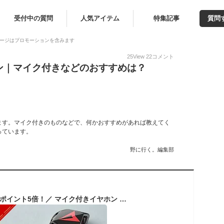
受付中の質問
人気アイテム
特集記事
質問
ージはプロモーションを含みます
25
View
22
コメント
ン｜マイク付きなどのおすすめは？
ます。マイク付きのものなどで、何かおすすめがあれば教えてく
っています。
野に行く。編集部
＼楽天スーパーSALEポイント5倍！／ マイク付きイヤホン 有線 PC ゲーミングイヤホン マイク付き イヤホンマイク パソコン 有線イヤホン 高音質 会議 テレワーク カナル型 ヘッドセット マイク switch ps5 ムーブマイク付き ニンテンドースイッチ フォートナイト