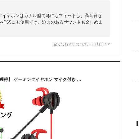
グイヤホンはカナル型で耳にもフィットし、高音質な
witchやPS5にも使用でき、迫力のあるサウンドも楽しめま
全てのおすすめコメント
(
1
件)
>
【楽天ランキング1位獲得】 ゲーミングイヤホン マイク付き PS4 マイク ゲーミングヘッドセット ゲーミング ヘッドセット switch スマホ イヤフォン 重低音 通話 音量調節 カナル型 有線 高音質 スカイプ zoom ズーム ゲーミング イヤホン 携帯 ゲーム 有線 スマホ 送料無料