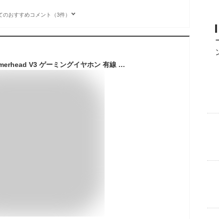
てのおすすめコメント（3件）
Razer レイザー Hammerhead V3 ゲーミングイヤホン 有線 ユニバーサル3.5mm カナル型 大型ダイナミック11mmオーディオドライバー カスタムイヤーチップ USB Type C DAC アダプター付 マイク付 インラインコントロール PS4 PS5 Switch PC スマホ 絡まりにくい 1.2 m TPE ケーブル ハンマーヘッド ブイスリー 【日本正規代理店保証品】