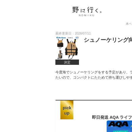
本ペ
最終更新日：2026/07/11
シュノーケリング
決定
今度海でシュノーケリングをする予定があり、
たいので、コンパクトにたためて持ち運びしや
pick
up