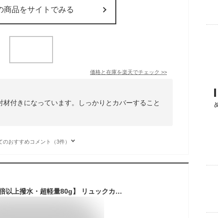
の商品をサイトでみる
価格と在庫を
楽天
でチェック
>>
射材付きになっています。しっかりとカバーすること
てのおすすめコメント（3件）
[SLEEPSINERO] 【2倍以上撥水・超軽量80g】 リュックカバー 防水 レインカバー 梅雨対策 落下防止 35－80L (M,ブラック)