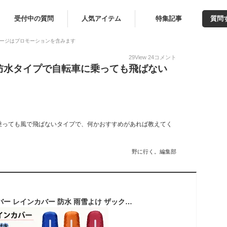
受付中の質問
人気アイテム
特集記事
質問
ージはプロモーションを含みます
29
View
24
コメント
防水タイプで自転車に乗っても飛ばない
乗っても風で飛ばないタイプで、何かおすすめがあれば教えてく
野に行く。編集部
＼P5倍／リュックカバー レインカバー 防水 雨雪よけ ザックカバー 210T 15L-60L対応 高耐久性 強力撥水 光反射材 バックル結束ベルト付き 風飛び防止 収納袋付き ランドセルカバー 自転車カゴカバー 軽量 アウトドア 登山 通学 1000円ポッキリ 【月間優良ショップ】