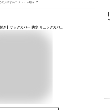
てのおすすめコメント（4件）
【楽天1位】【収納袋付き】ザックカバー 防水 リュックカバー レインカバー 十字ベルト ランドセルカバー バックパックカバー S M Lサイズ 撥水 反射材 通勤 通学 登山 自転車 雨よけ 雨具 梅雨対策 防災 アウトドア 軽量 20L 30L 35L 40L 55L 送料無料