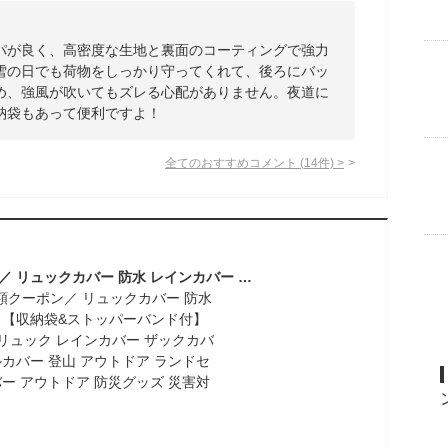
パが良く、高密度な生地と裏面のコーティングで強力
雪の日でも荷物をしっかり守ってくれて、後ろにバッ
め、強風が吹いてもズレる心配がありません。夜道に
納袋もあって便利ですよ！
全てのおすすめコメント
(
14
件)
>
＼2点目半額クーポン／ リュックカバー 防水 レインカバー 【収納袋&ストッパーバンド付】 撥水 防災 雨 リュック レインカバー ザックカバー ランドセルカバー 登山 アウトドア ランドセル 前カゴカバー アウトドア 防災グッズ 災害対策