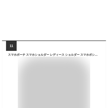
11
スマホポーチ スマホショルダー レディース ショルダー スマホポシェット ポシェット 斜めがけ ナイロン 軽量 縦型 軽い ポーチ 防水 薄い 縦長 ハート