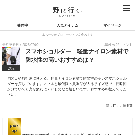
受付中
人気アイテム
マイページ
本ページはプロモーションを含みます
最終更新日：2026/07/02
30
View
22
コメント
スマホショルダー｜軽量ナイロン素材で
防水性の高いおすすめは？
決定
雨の日や旅行用に使える、軽量ナイロン素材で防水性の高いスマホショル
ダーを探しています。スマホと最低限の貴重品が入るサイズ感で、長時間
かけていても肩が疲れにくいものだと嬉しいです。おすすめを教えてくだ
さい。
野に行く。編集部
pick
up