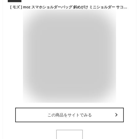
[ モズ ] moz スマホショルダーバッグ 斜めがけ ミニショルダー サコッシュ ポシェット 軽量 撥水 レディース メンズ ユニセックス フェス アウトドア ZZOK-05
この商品をサイトでみる