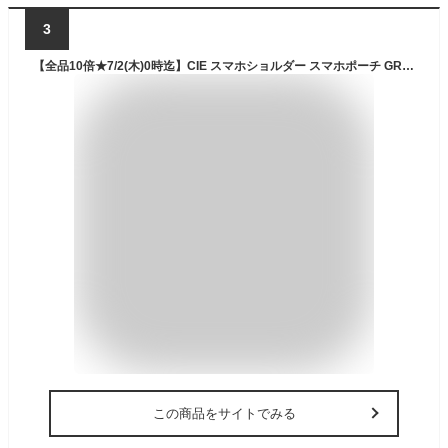
3
【全品10倍★7/2(木)0時迄】CIE スマホショルダー スマホポーチ GRID3 ATTACHMENT05 メンズ レディース 032060 シー グリッド3 ショルダーバッグ 斜めがけ ナイロン 防水 撥水 軽量 日本製[即日発送]
この商品をサイトでみる