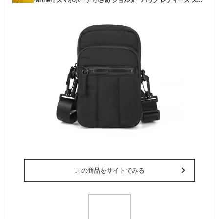
[MoreFarther] スマホポーチ 小さめ ショルダーバッグ レディース スマホショルダー ミニショルダー バッグ 鞄 縦長 無地 軽量 おしゃれ かわいい 小物入れ 日常
この商品をサイトでみる