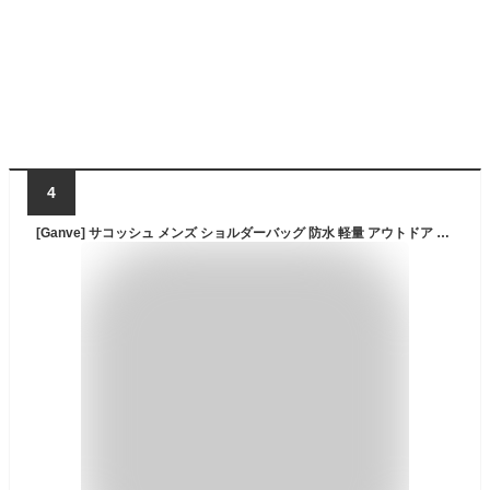
4
[Ganve] サコッシュ メンズ ショルダーバッグ 防水 軽量 アウトドア 登山 通勤用 スマホ収納 多ポケット 小さめ ネック 斜めがけ ミニ ポーチ ポシェット (B-カーキ)