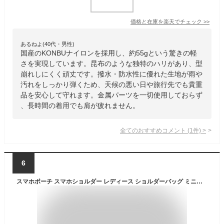
価格と在庫を
楽天
でチェック
>>
あるねよ(40代・男性)
国産のKONBUナイロンを採用し、約55gという驚きの軽
さを実現しています。昆布のような独特のハリがあり、型
崩れしにくく頑丈です。撥水・防水性に優れた生地が雨や
汚れをしっかり弾くため、天候の悪い日や旅行先でも貴重
品を安心して守れます。金属パーツを一切使用しておらず
、長時間の着用でも肩が疲れません。
全てのおすすめコメント
(
1
件)
>
6
スマホポーチ スマホショルダー レディース ショルダーバッグ ミニバッグ 斜めがけ ポーチ スマホポシェット ナイロン シンプル 軽量 防水 おしゃれ キレイめ おしゃれ シンプル 20代 30代 40代