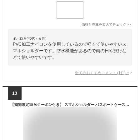
価格と在庫を
楽天
でチェック
>>
ポポロろ(40代・女性)
PVC加工ナイロンを使用しているので軽くて使いやすいス
マホショルダーです。防水機能があるので雨の日や旅行な
どで使いやすいです。
全てのおすすめコメント
(
1
件)
>
13
【期間限定15％クーポン付き】 スマホショルダー パスポートケース 首下げ 財布 ナイロンバッグ 防水 軽量 3way ショルダー ウエストポーチ メンズ レディース コンパクト アウトドア ミニショルダーバッグ mini