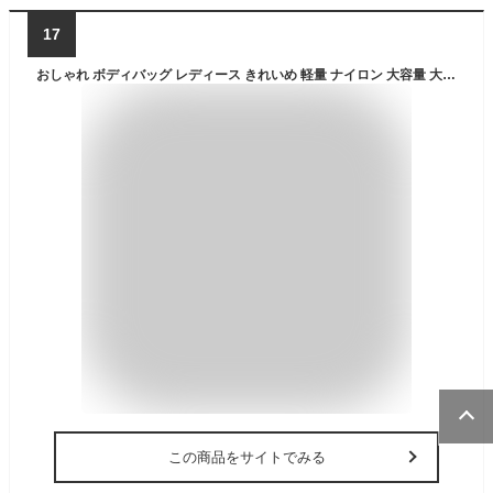
17
おしゃれ ボディバッグ レディース きれいめ 軽量 ナイロン 大容量 大きめ 小さめ ワンショルダー ボディバッグ メンズ ショルダーバッグ 斜めがけ 可愛い 女子 ウエストバッグ 男子 ミニバッグ 防水 高校生 中学生 スマホショルダー コンパクト 通勤 デイリーバッグ
この商品をサイトでみる