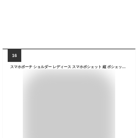
16
スマホポーチ ショルダー レディース スマホポシェット 縦 ポシェット レディース 軽量 ナイロン 防水 スマホポーチ ミニ ショルダー バッグ 定期入れ ICカード 散歩ポーチ かわいい