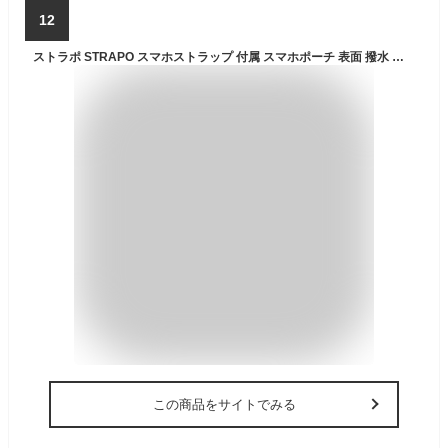
12
ストラポ STRAPO スマホストラップ 付属 スマホポーチ 表面 撥水 スマホショルダー ショルダー カラビナ ポーチ 防水 ナイロン 携帯ストラップ シンプル ミニマル ミニショルダー 斜めがけ おしゃれ ショルダーバッグ バッグ strapper サコッシュ レディース メンズ
この商品をサイトでみる