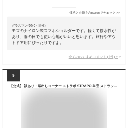
価格と在庫を
Amazon
でチェック
>>
グラスマン(60代・男性)
モズのナイロン製スマホショルダーです。軽くて撥水性が
あり、雨の日でも使い心地がいいと思います。旅行やアウ
トドア用にぴったりですよ。
全てのおすすめコメント
(
1
件)
>
9
【公式】 訳あり・蔵出しコーナー ストラポ STRAPO 単品 ストラッパー スマホポーチ 表面 撥水 スマホショルダー ショルダー カラビナ 防水 ナイロン 防水 防汚 盗難防止 画面保護 斜めがけ 縦型 ショルダーバッグ バッグ strapper サコッシュ レディース メンズ