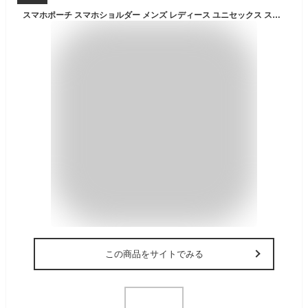
スマホポーチ スマホショルダー メンズ レディース ユニセックス スマホバッグ 携帯ポーチ 携帯ケース ポシェット お財布ショルダー マルチポーチ ウエストポーチ 斜めがけ 肩掛け ナイロン カラビナ 防水 小さめ 軽量 4Way Android iPhone
この商品をサイトでみる