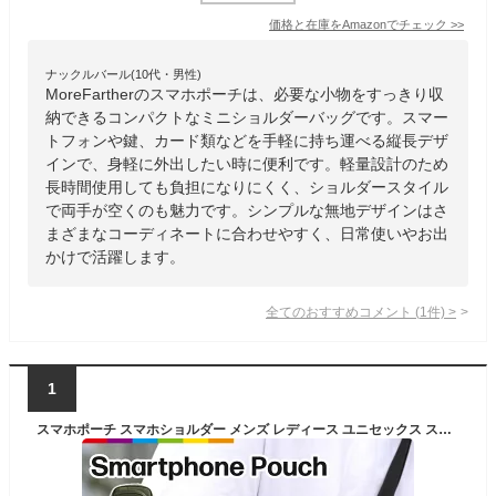
価格と在庫を
Amazon
でチェック
>>
ナックルバール(10代・男性)
MoreFartherのスマホポーチは、必要な小物をすっきり収
納できるコンパクトなミニショルダーバッグです。スマー
トフォンや鍵、カード類などを手軽に持ち運べる縦長デザ
インで、身軽に外出したい時に便利です。軽量設計のため
長時間使用しても負担になりにくく、ショルダースタイル
で両手が空くのも魅力です。シンプルな無地デザインはさ
まざまなコーディネートに合わせやすく、日常使いやお出
かけで活躍します。
全てのおすすめコメント
(
1
件)
>
1
スマホポーチ スマホショルダー メンズ レディース ユニセックス スマホバッグ 携帯ポーチ 携帯ケース ポシェット お財布ショルダー マルチポーチ ウエストポーチ 斜めがけ 肩掛け ナイロン カラビナ 防水 小さめ 軽量 4Way Android iPhone