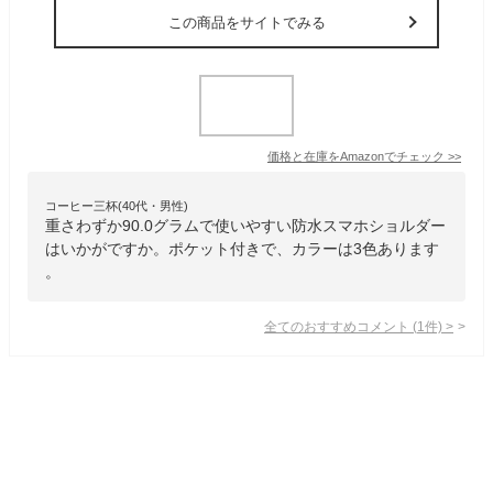
この商品をサイトでみる
価格と在庫を
Amazon
でチェック
>>
コーヒー三杯(40代・男性)
重さわずか90.0グラムで使いやすい防水スマホショルダー
はいかがですか。ポケット付きで、カラーは3色あります
。
全てのおすすめコメント
(
1
件)
>