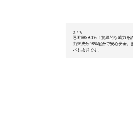
まくち
忌避率99.1%！驚異的な威力
由来成分98%配合で安心安全。
パも抜群です。