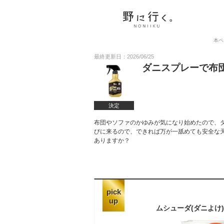
本ペ
最終更新日：2026/06/25
ダニスプレーで布
決定
布団やソファのかゆみが気になり始めたので、
びに来るので、できれば万が一舐めても安全な
ありますか？
pick
up