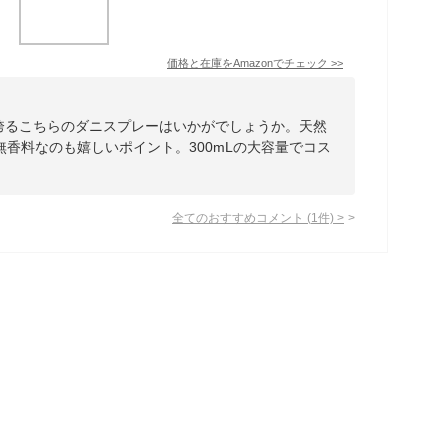
価格と在庫を
Amazon
でチェック
>>
を誇るこちらのダニスプレーはいかがでしょうか。天然
無香料なのも嬉しいポイント。300mLの大容量でコス
全てのおすすめコメント
(
1
件)
>