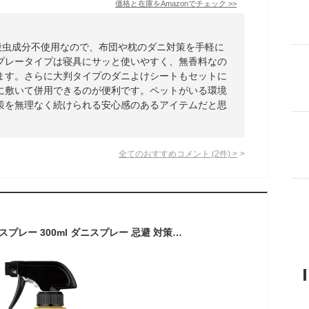
価格と在庫を
Amazon
でチェック
>>
成殺虫成分不使用なので、布団や枕のダニ対策を手軽に
プレータイプは寝具にサッと使いやすく、無香料なの
ます。さらに大判タイプのダニよけシートもセットに
に敷いて併用できるのが便利です。ペットがいる環境
策を無理なく続けられる安心感のあるアイテムだと思
全てのおすすめコメント
(
2
件)
>
ゼロノナイト ダニ用 スプレー 300ml ダニスプレー 忌避 対策 防ダニ 布団 衣類 だによけ 消臭 除菌 防カビ・ウイルス除去 ハウスダスト除去成分