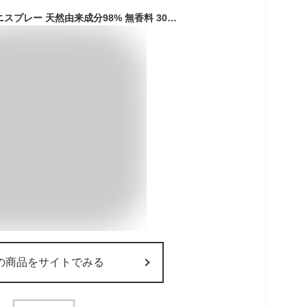
【忌避率99.1%】 ダニスプレー 天然由来成分98% 無香料 300mL ダニ除け ダニ駆除 虫除け 害虫 防虫 単品
の商品をサイトでみる