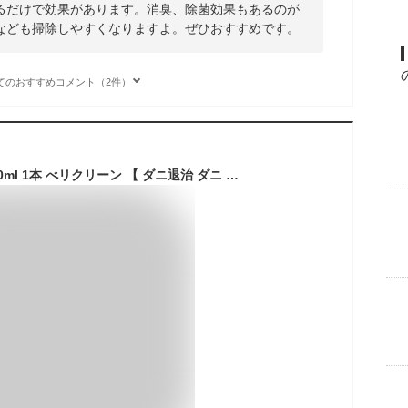
るだけで効果があります。消臭、除菌効果もあるのが
なども掃除しやすくなりますよ。ぜひおすすめです。
てのおすすめコメント（2件）
ダニよけスプレー 300ml 1本 べリクリーン 【 ダニ退治 ダニ 駆除 ダニ避け ダニ対策 ダニスプレー ダニ取り ダニ捕り 布団 ダニ スプレー ダニよけ ダニヨケスプレー 赤ちゃん 天然成分配合 オーガニック ダニ除けスプレー 犬 猫 駆除 防ダニ アレルギー 症状 】