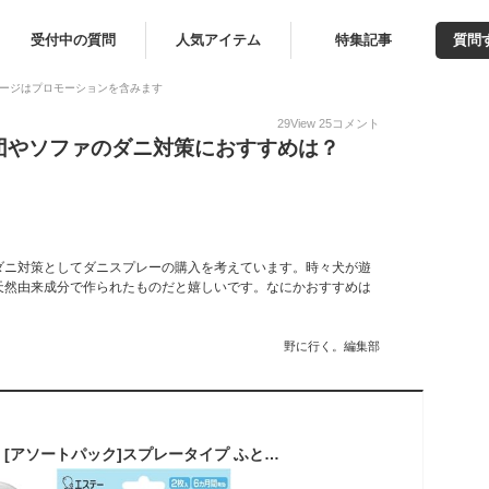
受付中の質問
人気アイテム
特集記事
質問
ージはプロモーションを含みます
29
View
25
コメント
団やソファのダニ対策におすすめは？
ダニ対策としてダニスプレーの購入を考えています。時々犬が遊
天然由来成分で作られたものだと嬉しいです。なにかおすすめは
野に行く。編集部
ムシューダ(ダニよけ) [アソートパック]スプレータイプ ふとん まくら用 本体220mL + シート (大判タイプ) 天然100% 合成殺虫成分不使用 布団 ダニ除け 無香料