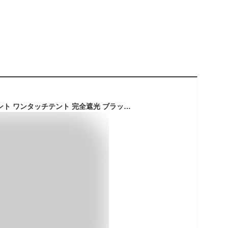
[涼感セールP7倍] テント ワンタッチテント 完全遮光 ブラックコーティング フルクローズ 4人用 3人用 ワンタッチ おしゃれ ドームテント 折りたたみ 簡易テント 軽量 防水 防災 災害対策 避難用 キャンプ アウトドア ベランピング ソロキャンプ 公園