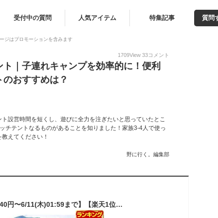
受付中の質問
人気アイテム
特集記事
質問
ージはプロモーションを含みます
1709
View
33
コメント
ント｜子連れキャンプを効率的に！便利
トのおすすめは？
ント設営時間を短くし、遊びに全力を注ぎたいと思っていたとこ
ッチテントなるものがあることを知りました！家族3-4人で使っ
を教えてください！
野に行く。編集部
【6,270円→SALE5,940円〜6/11(木)01:59まで】【楽天1位】テント ワンタッチ 3人用 4人用 ワンタッチテント UVカット スクエア テント 耐水圧 1,500mm以上 ドームテント キャンプテント ファミリー キャンプ用品 アウトドア セット ■[送料無料]