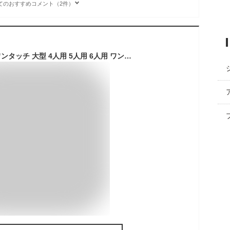
てのおすすめコメント（2件）
【楽天1位】テント ワンタッチ 大型 4人用 5人用 6人用 ワンタッチテント UVカット キャノピー ポール 付 耐水圧 1,500mm以上 フルクローズテント キャンプテント スクリーンテント メッシュ アウトドア キャンプ グランピング FIELDOOR 1年保証 ★[送料無料]