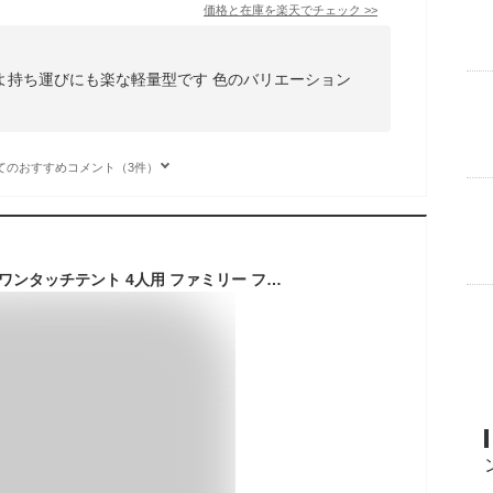
価格と在庫を
楽天
でチェック
>>
よ持ち運びにも楽な軽量型です 色のバリエーション
てのおすすめコメント（3件）
テント サイズアップ ワンタッチテント 4人用 ファミリー フルクローズ ポップアップテント キャンプ用品 シート アウトドア 防災 防災グッズ セット 傘 簡易テント 軽量 ドームテント日よけ 雨よけ キャンプ 夏フェス rrizaA