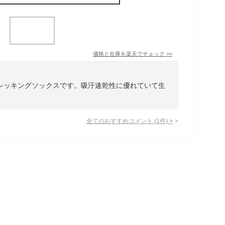
価格と在庫を
楽天
でチェック
>>
レッキングソックスです。吸汗速乾性に優れていて生
全てのおすすめコメント
(
1
件)
>