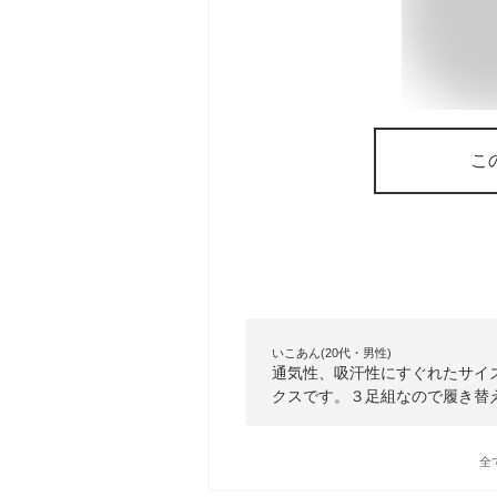
こ
いこあん(20代・男性)
通気性、吸汗性にすぐれたサイ
クスです。３足組なので履き替
全