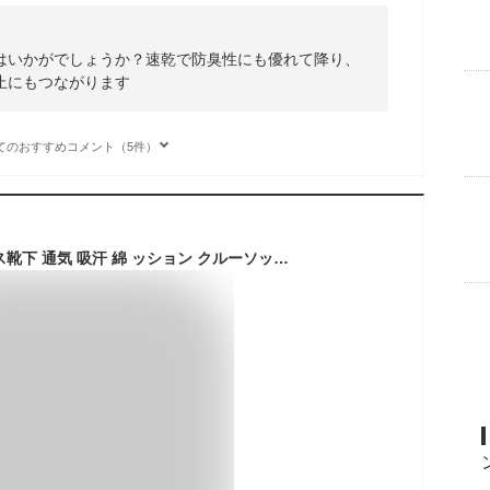
はいかがでしょうか？速乾で防臭性にも優れて降り、
止にもつながります
てのおすすめコメント（5件）
[YUEDGE] レディース靴下 通気 吸汗 綿 ッション クルーソックス カジュアル スポーツ 登山 靴下 3足组セット 21 cm~27 cm