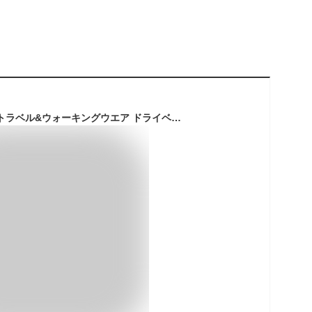
[ミズノ] アウトドア トラベル&ウォーキングウエア ドライベクター薄手パイルソックス B2JX0204 レディース チャコール 日本 F (FREE サイズ)