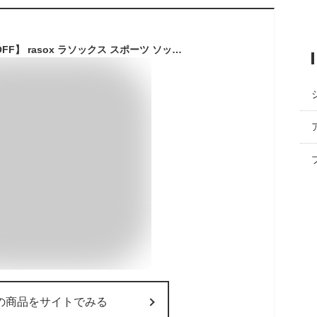
【クーポン2点で5％OFF】 rasox ラソックス スポーツ ソックス カジュアル クルーソックス ( sp140cr01 ) ウォーキング トレッキング 靴下 メンズ レディース 吸汗 速乾 L字型 urbene アーベン 楽天 おしゃれ アーベン 普段使い 実用的 2024年
の商品をサイトでみる