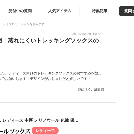
受付中の質問
人気アイテム
特集記事
質問
ージはプロモーションを含みます
3513
View
29
コメント
用｜蒸れにくいトレッキングソックスの
！
した。レディース向けのトレッキングソックスのおすすめを教え
のでお願いします！デザインがおしゃれだと嬉しいです！
野に行く。編集部
トレッキングソックス レディース 中厚 メリノウール 化繊 保温 吸汗 速乾 抗菌 防臭 耐久 吸湿 蒸れ防止 登山 ウォーキング スポーツ Mt.happy/マウントハッピー