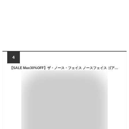
4
【SALE Max30%OFF】ザ・ノース・フェイス ノースフェイス ゴアテックスハット THE NORTH FACE GORE-TEX HAT メンズ レディース ユニセックス NN02304 ハット つば広 紫外線対策 帽子 防水 ゴアテックス トレッキング 旅行 キャンプ アウトドア