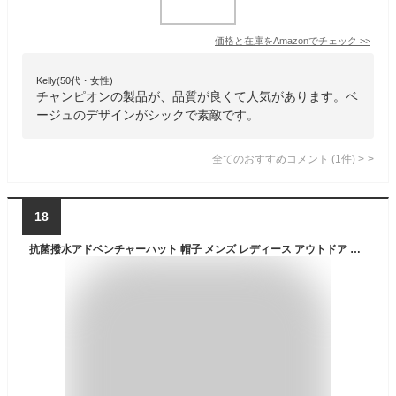
価格と在庫を
Amazon
でチェック
>>
Kelly(50代・女性)
チャンピオンの製品が、品質が良くて人気があります。ベ
ージュのデザインがシックで素敵です。
全てのおすすめコメント
(
1
件)
>
18
抗菌撥水アドベンチャーハット 帽子 メンズ レディース アウトドア キャンプ 春夏 男女兼用 コード取り外し可能 UVカット 通気性 シンプル カジュアル ストリート TYO-044 レインハット