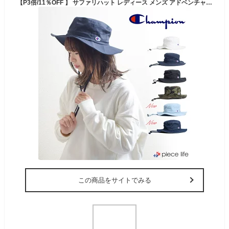
【P3倍/11％OFF 】 サファリハット レディース メンズ アドベンチャーハット アウトドア 帽子 チャンピオン 帽子 Champion CHAMPION ハット バケツハット ワッチ 男女兼用 ユニセックス ペア アウトドア ワンポイント 無地 187-006A
この商品をサイトでみる