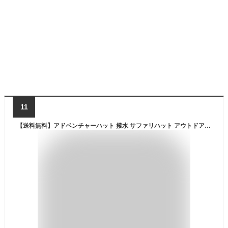
11
【送料無料】アドベンチャーハット 撥水 サファリハット アウトドアハット シンプル 無地 メンズ レディース アウトドア 登山 キャンプ フィッシング 釣り 帽子 ツバ広 熱中症 暑さ対策 日よけ 顎紐付き 日焼け防止 ワンサイズ BLACK/KHAKI/BEIGE 2way おしゃれ 旅行