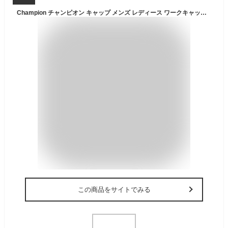
Champion チャンピオン キャップ メンズ レディース ワークキャップ 帽子 スクリプト シートワーク ユニセックス ブランド 人気 トレンド ペアルック アウトドア ウォーキング 父の日 贈り物 プレゼント (M, ベージュ)
この商品をサイトでみる