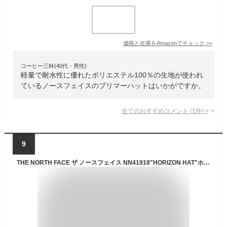
価格と在庫を
Amazon
でチェック
>>
コーヒー三杯(40代・男性)
軽量で耐水性に優れたポリエステル100％の生地が使われ
ているノースフェイスのブリマーハットはいかがですか。
全てのおすすめコメント
(
1
件)
>
9
THE NORTH FACE ザ ノースフェイス NN41918"HORIZON HAT"ホライズン ハット ツバ広 日よけ UVケア 撥水 帽子 アウトドア トレッキング キャンプ フェス メンズ レディース ユニセックス 8カラー 国内正規 2022AW