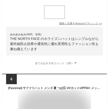
価格と在庫を
Amazon
でチェック
>>
あみあみあみ(40代・女性)
THE NORTH FACE のホライズンハットはシンプルながら
紫外線防止効果や通気性に優れ実用性もファッション性も
兼ね備えています
全てのおすすめコメント（2件）
6
[Favoreal] サファリハット メンズ 夏 つば広 UVカットUPF50+ メッシュ通気性 紐付き 軽量 日焼け防止 アウトドア 農作業 釣り 登山 熱中症対策(紺色)