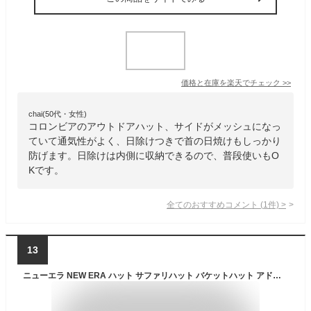
価格と在庫を
楽天
でチェック
>>
chai(50代・女性)
コロンビアのアウトドアハット、サイドがメッシュになっ
ていて通気性がよく、日除けつきで首の日焼けもしっかり
防げます。日除けは内側に収納できるので、普段使いもO
Kです。
全てのおすすめコメント
(
1
件)
>
13
ニューエラ NEW ERA ハット サファリハット バケットハット アドベンチャー ロゴ 帽子 NEWERA ブラック オリーブ タン メンズ キャンプ アウトドア プレゼント 男性 彼氏 国内正規品 インポート ブランド 海外ブランド 14524831/14524832/14524834