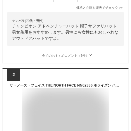
価格と在庫を
楽天
でチェック
>>
ケンバラ(70代・男性)
チャンピオン アドベンチャーハット 帽子サファリハット
男女兼用をおすすめします。男性にも女性にもおしゃれな
アウトドアハットですよ。
全てのおすすめコメント（3件）
2
ザ・ノース・フェイス THE NORTH FACE NN02336 ホライズン ハット HORIZON HAT トレッキング アドベンチャー アウトドア キャンプ メンズ レディース ユニセックス UVケア 日焼け防止 登山 撥水 帽子 8カラー 国内正規 2023SS