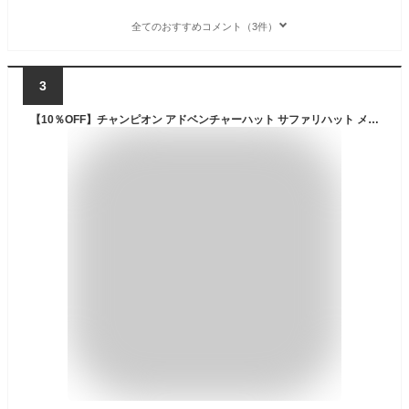
全てのおすすめコメント（3件）
3
【10％OFF】チャンピオン アドベンチャーハット サファリハット メンズ Champion CHAMPION 帽子 アドベンチャーハット ハット バケツハット /187-006A ワッチ レディース メンズ 男女兼用 ユニセックス ペア アウトドア 海外旅行 ワンポイント 無地 たためるハット