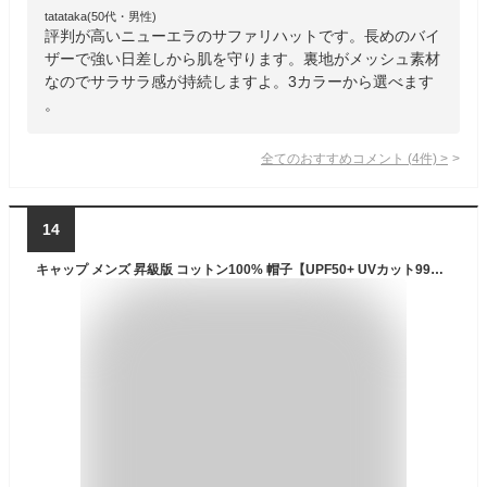
tatataka(50代・男性)
評判が高いニューエラのサファリハットです。長めのバイ
ザーで強い日差しから肌を守ります。裏地がメッシュ素材
なのでサラサラ感が持続しますよ。3カラーから選べます
。
全てのおすすめコメント
(
4
件)
>
14
キャップ メンズ 昇級版 コットン100% 帽子【UPF50+ UVカット99％】 無地 シンプル 野球帽 日よけ 紫外線対策 カジュアル ランニング 登山 釣り ゴルフ 運転 アウトドアなどに 調節可能 (#01.ブラック)