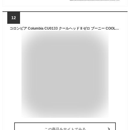
12
コロンビア Columbia CU0133 クールヘッド II ゼロ ブーニー COOLHEAD II ZERO BOONEY ハット メッシュ オムニシェイド UPF50 オムニウィック オムニフリーズゼロ アウトドア キャンプ メンズ レディース UVカット 冷却効果 吸湿 速乾 帽子 4カラー 国内正規 2022SS
この商品をサイトでみる