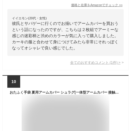
価格と在庫を
Amazon
でチェック
>>
イイエモン(20代・女性)
彼氏とサバゲーに行くのでお揃いでアームカバーを買おう
という話になったのですが、こちらは２枚組でアーミーな
感じの迷彩柄と渋めのカラーが気に入って購入しました。
カーキの服と合わせて身につけてみたら非常にそれっぽく
なってオシャレで良い感じでした。
全てのおすすめコメント
(
1
件)
>
10
おたふく手袋 夏用アームカバー シュラグ[一体型アームカバー 接触冷感 吸汗速乾 コンプレッション UVカット]JW-636 ブラック Sサイズ