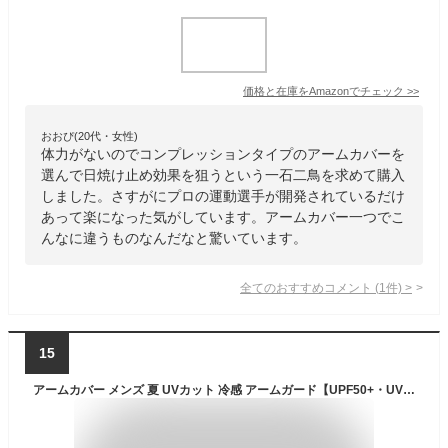
価格と在庫を
Amazon
でチェック
>>
おおぴ(20代・女性)
体力がないのでコンプレッションタイプのアームカバーを
選んで日焼け止め効果を狙うという一石二鳥を求めて購入
しました。さすがにプロの運動選手が開発されているだけ
あって楽になった気がしています。アームカバー一つでこ
んなに違うものなんだなと驚いています。
全てのおすすめコメント
(
1
件)
>
15
アームカバー メンズ 夏 UVカット 冷感 アームガード【UPF50+・UVカットカット率99%・ひんやり接触冷感】通気速乾 アームスリーブ 腕カバー 紫外線対策 日焼け防止 ズレない 滑り止め 運転 自転車 ゴルフアウトドア スポーツ (XL, グレー)