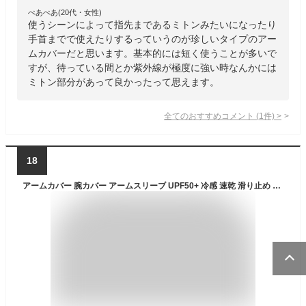
べあべあ(20代・女性)
使うシーンによって指先まであるミトンみたいになったり
手首までで使えたりするっていうのが珍しいタイプのアー
ムカバーだと思います。基本的には短く使うことが多いで
すが、待っている間とか紫外線が極度に強い時なんかには
ミトン部分があって良かったって思えます。
全てのおすすめコメント
(
1
件)
>
18
アームカバー 腕カバー アームスリーブ UPF50+ 冷感 速乾 滑り止め スポーツ活動用 軽量 男女兼用 両腕/セット(迷彩2,S)