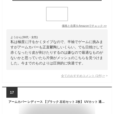
価格と在庫を
Amazon
でチェック
>>
ようかん(30代・女性)
私は極度に汗をかくタイプなので、半袖でゲームに挑みま
すがアームカバーも正直鬱陶しいくらい。でも日焼けして
赤くなったり皮が剥けたりするのは嫌なので最適なものが
ないかと思っていたら片側がメッシュのこちらを見つけま
した。今までのものよりは圧倒的に快適です。
全てのおすすめコメント
(
1
件)
>
17
アームカバー レディース 【ブラック 左右セット 2枚】 UVカット 通気性 速乾性 UFP50+ 紫外線対策