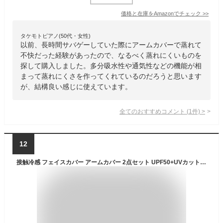
価格と在庫を
Amazon
でチェック
>>
タケモトピアノ(50代・女性)
以前、長時間サバゲーしていた際にアームカバーで蒸れて
不快だった経験があったので、なるべく蒸れにくいものを
探して購入しました。多分吸水性や通気性などの機能が相
まって蒸れにくさを作ってくれているのだろうと思います
が、結構良い感じに使えています。
全てのおすすめコメント
(
1
件)
>
12
接触冷感 フェイスカバー アームカバー 2点セット UPF50+UVカット率98%以上 紫外線対策 日焼け止め 防風 防塵 吸汗速乾 ひんやり 通気性に ネックカバー 腕カバー スポーツ/運転/釣り 男女兼用 (グレー)