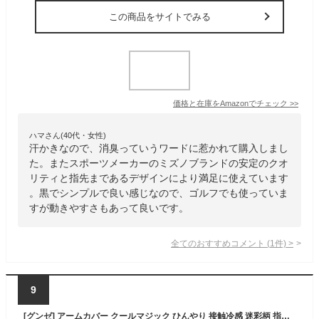
この商品をサイトでみる
価格と在庫を
Amazon
でチェック
>>
ハマさん(40代・女性)
汗かきなので、消臭っていうワードに惹かれて購入しまし
た。またスポーツメーカーのミズノブランドの安定のクオ
リティと指先まであるデザインにより満足に使えています
。黒でシンプルで良い感じなので、ゴルフでも使っていま
すが動きやすさもあって良いです。
全てのおすすめコメント
(
1
件)
>
9
[グンゼ] アームカバー クールマジック ひんやり 接触冷感 迷彩柄 指穴あり 2枚組 メンズ ブラック フリー