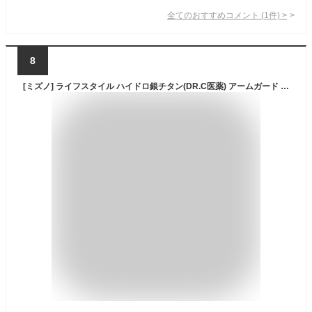
全てのおすすめコメント
(
1
件)
>
8
[ミズノ] ライフスタイル ハイドロ銀チタン(DR.C医薬) アームガード 吸汗速乾 UVカット 消臭 花粉 男女兼用 C2JY8121 09 ブラック L