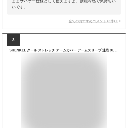
ままサバゲー仕様として使えますよ。接触冷感で気持ちい
いです。
全てのおすすめコメント
(
3
件)
>
3
SHENKEL クール ストレッチ アームカバー アームスリープ 迷彩 XL (マルチカムアライド) 日焼け 紫外線 UV対策 冷感 アウトドア スポーツ バイク 自転車 ゴルフ 登山 釣り サバゲー サバイバルゲーム 通勤 運転 男女兼用