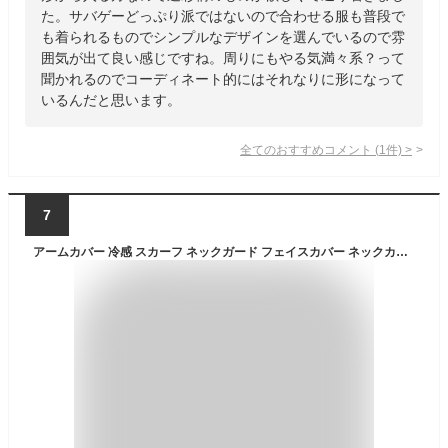
た。サバゲーどっぷり派ではないので合わせる服も普段で
も着られるものでシンプルなデザインを選んでいるので雰
囲気が出て良い感じですね。周りにもやる気満々系？って
聞かれるのでコーディネート的にはそれなりに形になって
いるんだと思います。
全てのおすすめコメント
(
1
件)
>
7
アームカバー 冷感 スカーフ ネックガード フェイスカバー ネックカバー 男女兼用、屋外ライディングサンプロテクション紫外線防護フェイスマスクネックレギンススカーフとアイスシルク冷却アームスリーブアウトドアスポーツに適しています