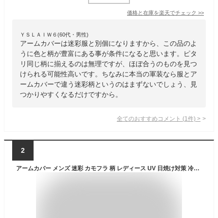
価格と在庫を
楽天
でチェック
>>
ＹＳＬＡＩＷ６(60代・男性)
アームカバーは迷彩服と別個になりますから、この品のよ
うに色と柄が豊富にある事が条件になると思います。ピタ
リ同じ柄に揃えるのは無理ですが、ほぼ合うのものを見つ
けられる可能性高いです。ちなみに本当の軍装なら服とア
ームカバーで違う迷彩柄というのはまずないでしょう、見
つかりやすくなるだけですから。
全てのおすすめコメント
(
1
件)
>
2
アームカバー メンズ 迷彩 カモフラ 柄 レディース UV 日焼け対策 冷感 スポーツ シルク風 涼しい お洒落 グレー 青 サバゲー 3色 左右 新品 送料無料 YZ164