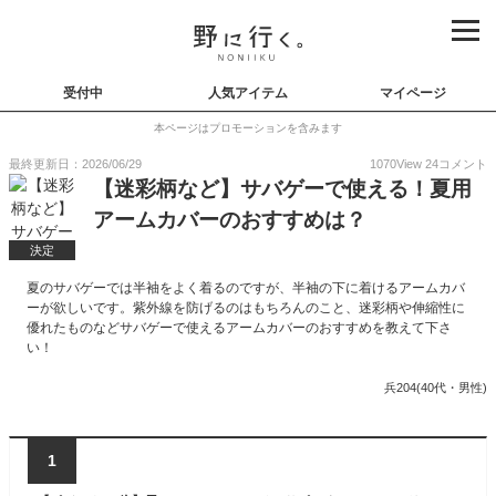
受付中
人気アイテム
マイページ
本ページはプロモーションを含みます
最終更新日：2026/06/29
1070
View
24
コメント
【迷彩柄など】サバゲーで使える！夏用
アームカバーのおすすめは？
決定
夏のサバゲーでは半袖をよく着るのですが、半袖の下に着けるアームカバ
ーが欲しいです。紫外線を防げるのはもちろんのこと、迷彩柄や伸縮性に
優れたものなどサバゲーで使えるアームカバーのおすすめを教えて下さ
い！
兵204(40代・男性)
1