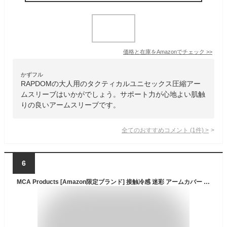
価格と在庫を
Amazon
でチェック
>>
かずフル
RAPDOMの大人用のタクティカルユニセックス圧縮アー
ムスリーブはいかがでしょう。サポート力が心地よい肌触
りの良いアームスリーブです。
全てのおすすめコメント
(
1
件)
>
6
MCA Products [Amazon限定ブランド] 接触冷感 迷彩 アームカバー 指掛けタイプ 滑り止め付き 色数豊富 速乾 日焼け防止 紫外線カット UPF50+ スポーツ アウトドア サイクリング ツーリング 普段使い (オリーブ, 男性向け（M-L）)