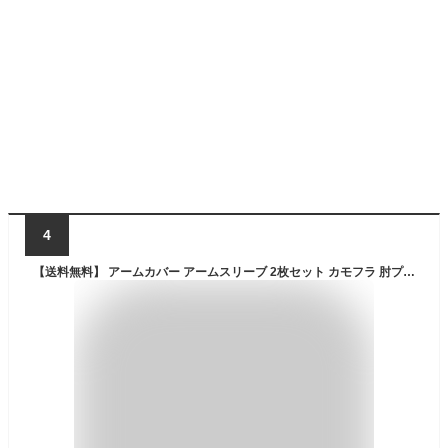
4
【送料無料】 アームカバー アームスリーブ 2枚セット カモフラ 肘プロテクター 滑り止め付き 肘パッド 日焼け防止 男女兼用 腕 エルボーガード パット フリーサイズ 肘当て 格闘技 スケボー バイク 自転車 サバゲー ランニング バレー バスケ