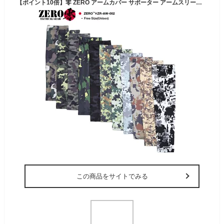
【ポイント10倍】零 ZERO アームカバー サポーター アームスリーブ アームガード アームシェード 自衛隊 グッズ 日除け 日焼け対策 入れ墨 タトゥー隠し スポーツ メンズ レディース おしゃれ 滑り止め付き 迷彩柄 サバゲー サバイバルゲーム ミリタリー ZR-AW-002
この商品をサイトでみる