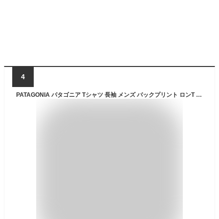
4
PATAGONIA パタゴニア Tシャツ 長袖 メンズ バックプリント ロンT 長袖Tシャツ ロゴ 送料無料 Patagonia Men's P-6 LOGO T-Shirt 38518