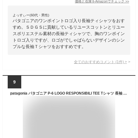
価格と在庫を
Amazon
でチェック
>>
よっすぃー(60代・男性)
パタゴニアのワンポイントロゴ入り長袖ティシャツをおす
すめ。ＳＤＧＳに貢献しているリユースコットンとリユー
スポリエステル素材の長袖ティシャツで、胸のワンポイン
トロゴ入りですが、ロゴがでしゃばらないデザインのシン
プルな長袖Ｔシャツをおすすめです。
全てのおすすめコメント
(
1
件)
>
9
patagonia パタゴニア P-6 LOGO RESPONSIBILI TEE Tシャツ 長袖 ロンT カットソー 38518 クラシックネイビー 紺 XL [並行輸入品