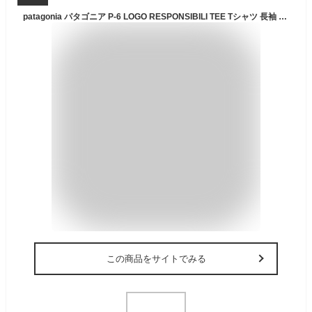
patagonia パタゴニア P-6 LOGO RESPONSIBILI TEE Tシャツ 長袖 ロンT カットソー 38518 クラシックネイビー 紺 L [並行輸入品
この商品をサイトでみる