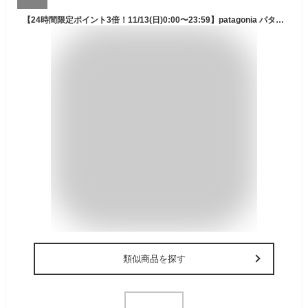
【24時間限定ポイント3倍！11/13(日)0:00〜23:59】patagonia パタゴニア メンズ Tシャツ ロンT MENS L/S P-6 LOGO RESPONSIBILI-TEE 全2色 38518【ネコポス対応可】
類似商品を探す