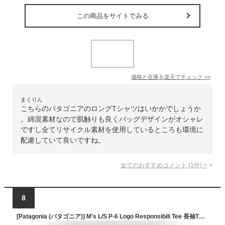
この商品をサイトでみる
価格と在庫を
楽天
でチェック
>>
まくりん
こちらのパタゴニアのロングTシャツはいかかでしょうか
。綿混素材なので肌触りも良くバッグデザインがオシャレ
ですし全てリサイクル素材を使用しているところも環境に
配慮していて良いですね。
全てのおすすめコメント
(
1
件)
>
8
[Patagonia (パタゴニア)] M's L/S P-6 Logo Responsibili Tee 長袖Tシャツ 38518 HAWK GOLD(HAGL) [Mサイズ]