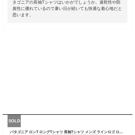
タゴニアの長袖Tシャツはいかがでしょうか。速乾性や防
臭性に優れているので暑い日が続いても快適な着心地だと
思います。
SOLD
パタゴニア ロンT ロングTシャツ 長袖Tシャツ メンズ ラインロゴ ロングスリーブ レスポンシビリティー Tシャツ patagonia M's L/S Line Logo Ridge Responsibili T-Shirt 半袖Tシャツ P6ロゴ フィッツロイ ■品番 38517