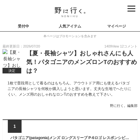
受付中
人気アイテム
マイページ
本ページはプロモーションを含みます
最終更新日：2026/07/20
1409
View
12
コメント
【夏・長袖シャツ】おしゃれさんにも人
気！パタゴニアのメンズロンTのおすすめ
は？
決定
1枚で普段用として着るのはもちろん、アウウトドア用にも使えるパタゴ
ニアの長袖シャツを何枚か購入しようと思います。丈夫な生地でへたりに
くい、メンズ用のおしゃれなロンTのおすすめを教えて下さい。
野に行く。編集部
1
パタゴニア(patagonia)メンズ ロングスリーブ P-6ロゴ レスポンシビリティー L/SL (Mens Long-Sleeved P-6 Logo Responsibili-Tee) 長袖/ロンT Tシャツ/メンズ [AA]