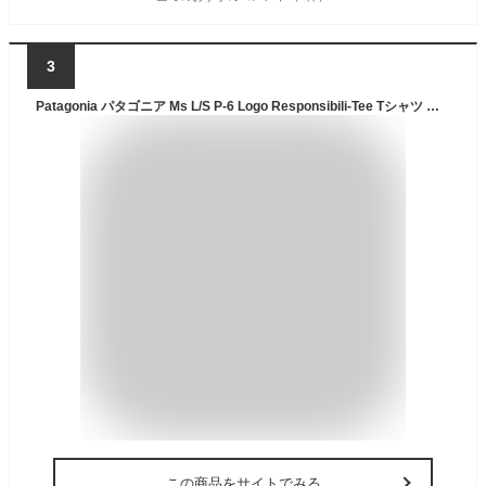
3
Patagonia パタゴニア Ms L/S P-6 Logo Responsibili-Tee Tシャツ 長袖 クルーネック ロンT ロゴプリント スポーティー メンズ 39161 野外フェス 海 山 キャンプ
この商品をサイトでみる