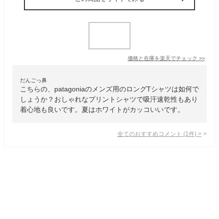
価格と在庫を
楽天
でチェック
>>
だんごっ鼻
こちらの、patagoniaのメンズ用のロングTシャツは如何で
しょうか？おしゃれなプリントシャツで吸汗速乾性もあり
着心地も良いです。夏はホワイトがカッコいいです。
全てのおすすめコメント
(
1
件)
>