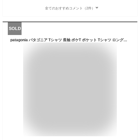
全てのおすすめコメント（2件）
SOLD
patagonia パタゴニア Tシャツ 長袖 ポケT ポケット Tシャツ ロングスリーブ L/S 73 スカイライン ポケット レスポンシビリ Tシャツ EUライン メンズ レディース (patagonia ロンt ロゴ アウトドア 大きいサイズ 37594) 【あす楽対応】 【メール便対応】