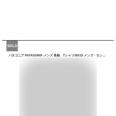
SOLD
パタゴニア PATAGONIA メンズ 長袖 Tシャツ38518 メンズ・ロングスリーブ・P-6ロゴ・レスポンシビリティー胸ロゴ バックロゴ ロングTシャツ ロンT 長袖 アウトドア