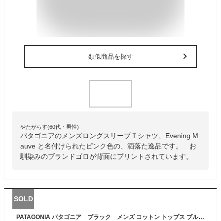
類似商品を探す
やたがらす(60代・男性)
パタゴニアのメンズロングスリーブＴシャツ、Evening M
auve と名付けられたピンク色の、洒落た逸品です。 お
馴染みのブランドゴロが背面にプリントされています。
SOLD
PATAGONIA パタゴニア ブラック メンズ コットン トップス プルオーバー メンズ 長袖 ロングスリーブ フェス トレンド インポート 大きいサイズあり 流行 最新 メンズカジュアル カルバンクライン 小さいサイズあり