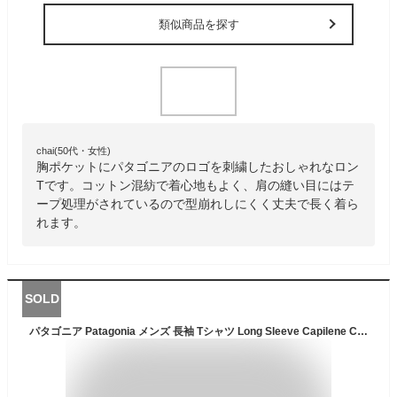
類似商品を探す
chai(50代・女性)
胸ポケットにパタゴニアのロゴを刺繍したおしゃれなロン
Tです。コットン混紡で着心地もよく、肩の縫い目にはテ
ープ処理がされているので型崩れしにくく丈夫で長く着ら
れます。
SOLD
パタゴニア Patagonia メンズ 長袖 Tシャツ Long Sleeve Capilene Cool Daily Graphic Shirt ロンT トップス クルーネック 速乾 防臭 伸縮性 カジュアル スポーツ トレーニング アウトドア ブランド 45170【正規品】【メール便】